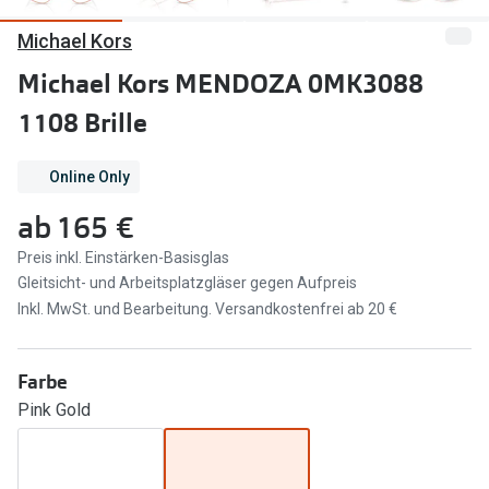
Michael Kors
Marken
Sonnenbri
Ray-Ban
Michael Kors MENDOZA 0MK3088
Marken
1108 Brille
DbyD
Ray-Ban
Prada
Prada
Online Only
Seen
Ralph Lau
ab
165 €
Miu Miu
Unofficial
Preis inkl. Einstärken-Basisglas
Gleitsicht- und Arbeitsplatzgläser gegen Aufpreis
alle Marken
Oakley
Inkl. MwSt. und Bearbeitung. Versandkostenfrei ab 20 €
Miu Miu
Ratgeber
Farbe
Gleitsicht Ratgeber
alle Mark
Pink Gold
Brillenpass richtig lesen
Trends
Alle Brillen Ratgeber
Ray-Ban 