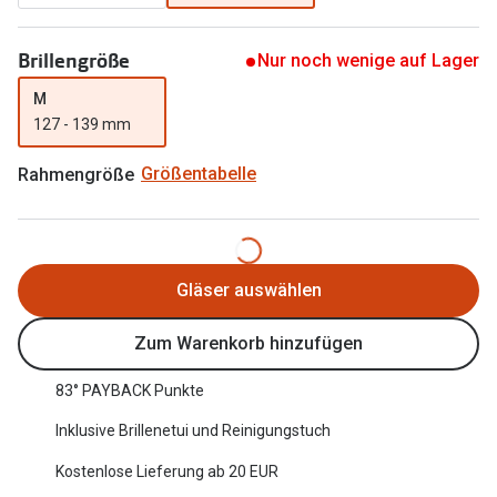
Oakley Me
Angebote
Brillengröße
Nur noch wenige auf Lager
Brillen 2 für 1
Sonnenbri
M
20% auf selbsttönende Gläser
Randlose 
127 - 139 mm
Back to School: 50% auf die zweite Kinderbrille
Fahrradbri
Rahmengröße
Größentabelle
Farbe des
Trends
Zubehör
Nuance Audio Brille
Brillenbüg
Gläser auswählen
Ray-Ban Meta
Brillenetui
Zum Warenkorb hinzufügen
Oakley Meta
Brillenket
Brillentrends 2026
83° PAYBACK Punkte
Ratgeber
Inklusive Brillenetui und Reinigungstuch
Gläser
UV-Schutz
Kostenlose Lieferung ab 20 EUR
Glaspakete