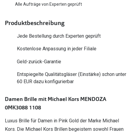
Polarisier
Alle Aufträge von Experten geprüft
Glasveredelungen
Sonnenbri
Brillenglas Typen
Produktbeschreibung
Alle Sonne
Transitions Gläser
Jede Bestellung durch Experten geprüft
Angebote
Blaulichtfilter
Kostenlose Anpassung in jeder Filiale
Brillen 2 f
Stellest®-Brillengläser
Geld-zurück-Garantie
Zubehör
Entspiegelte Qualitätsgläser (Einstärke) schon unter
Brillenbügel
60 EUR dazu konfigurierbar
Brillenetuis
Damen Brille mit Michael Kors MENDOZA
Brillenkettchen
0MK3088 1108
Luxus Brille für Damen in Pink Gold der Marke Michael
Kors. Die Michael Kors Brillen begeistern sowohl Frauen