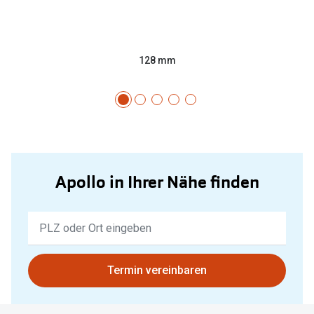
128 mm
Apollo in Ihrer Nähe finden
Keine
Ergebnisse
gefunden.
Bitte
Termin vereinbaren
nutzen
Sie