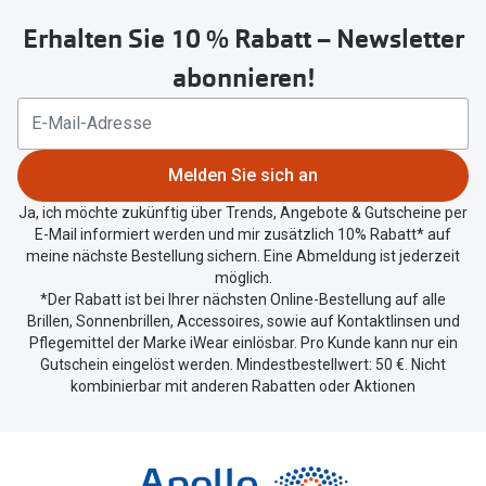
untenstehenden
Erhalten Sie 10 % Rabatt – Newsletter
Button
um
abonnieren!
Ihren
aktuellen
Standort
zu
Melden Sie sich an
teilen.
Ja, ich möchte zukünftig über Trends, Angebote & Gutscheine per
E-Mail informiert werden und mir zusätzlich 10% Rabatt* auf
meine nächste Bestellung sichern. Eine Abmeldung ist jederzeit
möglich.
*Der Rabatt ist bei Ihrer nächsten Online-Bestellung auf alle
Brillen, Sonnenbrillen, Accessoires, sowie auf Kontaktlinsen und
Pflegemittel der Marke iWear einlösbar. Pro Kunde kann nur ein
Gutschein eingelöst werden. Mindestbestellwert: 50 €. Nicht
kombinierbar mit anderen Rabatten oder Aktionen