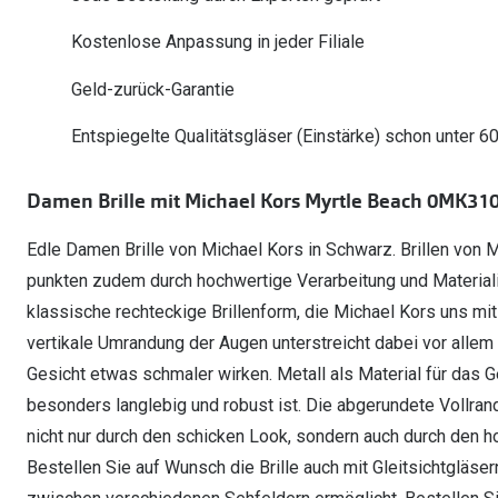
Oakley Meta entdecken
Wann brauche ich ein Hörgerät?
Lesebrillen
Mit Sehstärke
Online Brillenberater
alle Marken
Ratgeber
Kostenlose Anpassung in jeder Filiale
Hörgeräte-Arten
Kontaktlinsen-Pr
Weitere Kategorien
Sportsonnenbrillen
Hörtest
Gleitsicht Ratgeb
iWear Nimm 4 zah
Geld-zurück-Garantie
Ray-Ban Meta ausprobieren
Weitere Kategorien
Brillen Sale
Alle Hörakustik Ratgeber
Brillenpass richti
Kontaktlinsen-Ab
Entspiegelte Qualitätsgläser (Einstärke) schon unter 6
Sonnenbrillen Sale
Alle Brillen Ratge
iWear Direct
Damen Brille mit Michael Kors Myrtle Beach 0MK310
Edle Damen Brille von Michael Kors in Schwarz. Brillen von M
punkten zudem durch hochwertige Verarbeitung und Material
klassische rechteckige Brillenform, die Michael Kors uns mit d
vertikale Umrandung der Augen unterstreicht dabei vor alle
Gesicht etwas schmaler wirken. Metall als Material für das Ge
besonders langlebig und robust ist. Die abgerundete Vollran
nicht nur durch den schicken Look, sondern auch durch den
Bestellen Sie auf Wunsch die Brille auch mit Gleitsichtgläs