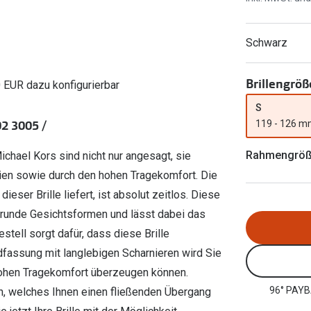
Ray-Ban Meta
Gleitsichtlinsen
Zahlung & Gutscheinkarten
Zubehör
obetragen
Oakley Meta
Sphärische Linsen
Filialauskünfte
Schwarz
er
l 3
Brillentrends 2026
Brillenbügel
Torische Linsen
Rücksendung
g lesen
Brillenetuis
Farblinsen
o
Min.-5%
Brillengröß
0 EUR dazu konfigurierbar
ber
Brillenkettchen
Motivlinsen
S
2 3005 /
119 - 126 
Rahmengrö
ichael Kors sind nicht nur angesagt, sie
ien sowie durch den hohen Tragekomfort. Die
ieser Brille liefert, ist absolut zeitlos. Diese
m runde Gesichtsformen und lässt dabei das
stell sorgt dafür, dass diese Brille
dfassung mit langlebigen Scharnieren wird Sie
 hohen Tragekomfort überzeugen können.
96° PAYB
ern, welches Ihnen einen fließenden Übergang