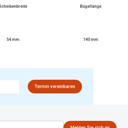
Scheibenbreite
Bügellänge
54 mm
140 mm
Termin vereinbaren
Melden Sie sich an