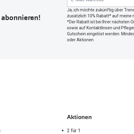
Button
Ja, ich möchte zukünftig über Tren
um
r abonnieren!
zusätzlich 10% Rabatt* auf meine n
Ihren
*Der Rabatt ist bei Ihrer nächsten O
aktuellen
sowie auf Kontaktlinsen und Pflegem
Standort
Gutschein eingelöst werden. Mindes
zu
oder Aktionen
teilen.
Aktionen
s
2 für 1