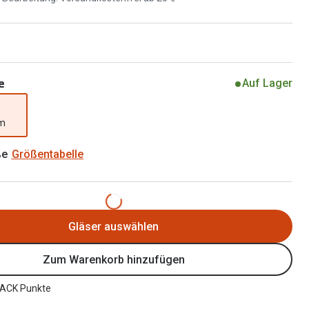
Brillen 2 für 1
Alle Marken
Zubehör
Brillenbügel
Brillenetuis
e
Auf Lager
Brillenkettchen
mm
ße
Größentabelle
Gläser auswählen
Zum Warenkorb hinzufügen
ACK Punkte