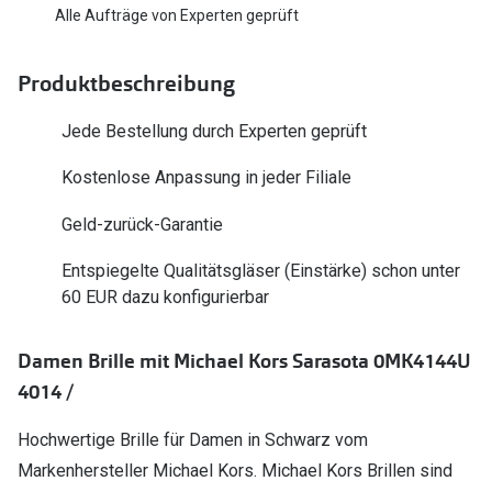
Polarisier
Alle Aufträge von Experten geprüft
Glasveredelungen
Sonnenbri
Brillenglas Typen
Produktbeschreibung
Alle Sonne
Transitions Gläser
Jede Bestellung durch Experten geprüft
Angebote
Blaulichtfilter
Kostenlose Anpassung in jeder Filiale
Brillen 2 f
Stellest®-Brillengläser
Geld-zurück-Garantie
Zubehör
Entspiegelte Qualitätsgläser (Einstärke) schon unter
Brillenbügel
60 EUR dazu konfigurierbar
Brillenetuis
Damen Brille mit Michael Kors Sarasota 0MK4144U
Brillenkettchen
4014 /
Hochwertige Brille für Damen in Schwarz vom
Markenhersteller Michael Kors. Michael Kors Brillen sind