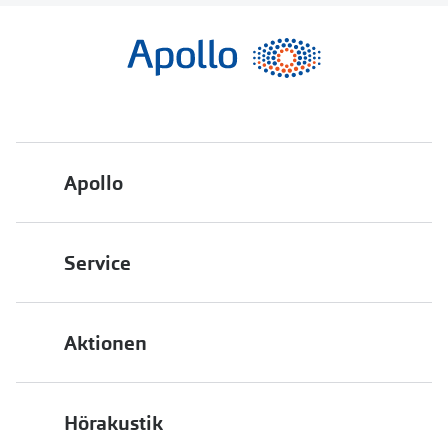
Apollo
Über uns
Service
Engagement
Bestellstatus
Energiepolitik
Aktionen
FAQ
Presse
2 für 1
Terminvereinbarung
Job & Karriere
Hörakustik
Back to School