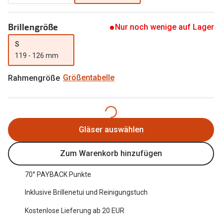
Oakley Me
Angebote
Brillengröße
Nur noch wenige auf Lager
Brillen 2 für 1
Sonnenbri
S
20% auf selbsttönende Gläser
Randlose 
119 - 126 mm
Back to School: 50% auf die zweite Kinderbrille
Fahrradbri
Rahmengröße
Größentabelle
Farbe des
Trends
Zubehör
Nuance Audio Brille
Brillenbüg
Gläser auswählen
Ray-Ban Meta
Brillenetui
Zum Warenkorb hinzufügen
Oakley Meta
Brillenket
Brillentrends 2026
70° PAYBACK Punkte
Ratgeber
Inklusive Brillenetui und Reinigungstuch
Gläser
UV-Schutz
Kostenlose Lieferung ab 20 EUR
Glaspakete