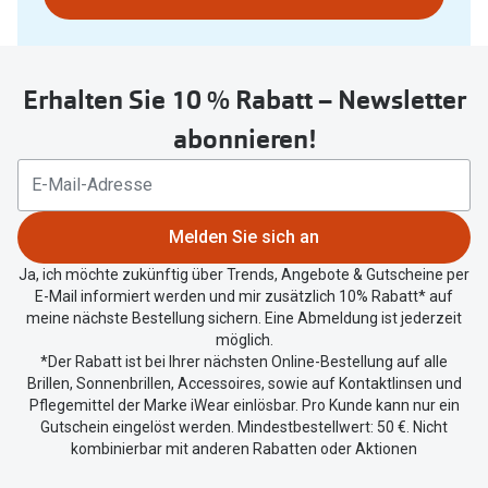
nutzen
Sie
untenstehenden
Erhalten Sie 10 % Rabatt – Newsletter
Button
um
abonnieren!
Ihren
aktuellen
Standort
zu
Melden Sie sich an
teilen.
Ja, ich möchte zukünftig über Trends, Angebote & Gutscheine per
E-Mail informiert werden und mir zusätzlich 10% Rabatt* auf
meine nächste Bestellung sichern. Eine Abmeldung ist jederzeit
möglich.
*Der Rabatt ist bei Ihrer nächsten Online-Bestellung auf alle
Brillen, Sonnenbrillen, Accessoires, sowie auf Kontaktlinsen und
Pflegemittel der Marke iWear einlösbar. Pro Kunde kann nur ein
Gutschein eingelöst werden. Mindestbestellwert: 50 €. Nicht
kombinierbar mit anderen Rabatten oder Aktionen