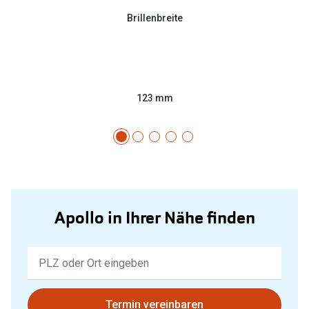
Brillenbreite
123 mm
Apollo in Ihrer Nähe finden
Keine
Ergebnisse
gefunden.
Bitte
Termin vereinbaren