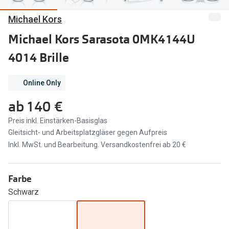
Michael Kors
Marken
Sonnenbri
Ray-Ban
Michael Kors Sarasota 0MK4144U
Marken
4014 Brille
DbyD
Ray-Ban
Prada
Prada
Online Only
Seen
Ralph Lau
ab
140 €
Miu Miu
Unofficial
Preis inkl. Einstärken-Basisglas
Gleitsicht- und Arbeitsplatzgläser gegen Aufpreis
alle Marken
Oakley
Inkl. MwSt. und Bearbeitung. Versandkostenfrei ab 20 €
Miu Miu
Ratgeber
Farbe
Gleitsicht Ratgeber
alle Mark
Schwarz
Brillenpass richtig lesen
Trends
Alle Brillen Ratgeber
Ray-Ban 