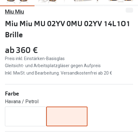
Miu Miu
Marken
Sonnenbri
Ray-Ban
Miu Miu MU 02YV 0MU 02YV 14L1O1
Marken
Brille
DbyD
Ray-Ban
Prada
Prada
ab
360 €
Seen
Ralph Lau
Preis inkl. Einstärken-Basisglas
Gleitsicht- und Arbeitsplatzgläser gegen Aufpreis
Miu Miu
Unofficial
Inkl. MwSt. und Bearbeitung. Versandkostenfrei ab 20 €
alle Marken
Oakley
Farbe
Miu Miu
Ratgeber
Havana / Petrol
Gleitsicht Ratgeber
alle Mark
Brillenpass richtig lesen
Trends
Alle Brillen Ratgeber
Ray-Ban 