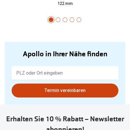
122 mm
Apollo in Ihrer Nähe finden
Keine
Ergebnisse
gefunden.
Bitte
Termin vereinbaren
nutzen
Sie
untenstehenden
Erhalten Sie 10 % Rabatt – Newsletter
Button
um
abonnieren!