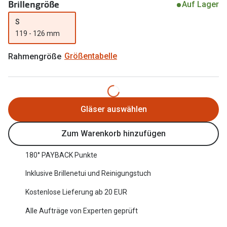
Brillengröße
Auf Lager
Oakley Me
Angebote
S
Brillen 2 für 1
Sonnenbri
119 - 126 mm
20% auf selbsttönende Gläser
Randlose 
Rahmengröße
Größentabelle
Back to School: 50% auf die zweite Kinderbrille
Fahrradbri
Farbe des
Trends
Gläser auswählen
Zubehör
Nuance Audio Brille
Brillenbüg
Zum Warenkorb hinzufügen
Ray-Ban Meta
Brillenetui
180° PAYBACK Punkte
Oakley Meta
Brillenket
Inklusive Brillenetui und Reinigungstuch
Brillentrends 2026
Kostenlose Lieferung ab 20 EUR
Ratgeber
Gläser
Alle Aufträge von Experten geprüft
UV-Schutz
Glaspakete