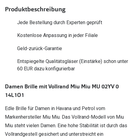
Polarisier
Glasveredelungen
Produktbeschreibung
Sonnenbri
Brillenglas Typen
Jede Bestellung durch Experten geprüft
Alle Sonne
Transitions Gläser
Kostenlose Anpassung in jeder Filiale
Angebote
Blaulichtfilter
Geld-zurück-Garantie
Brillen 2 f
Stellest®-Brillengläser
Entspiegelte Qualitätsgläser (Einstärke) schon unter
60 EUR dazu konfigurierbar
Zubehör
Brillenbügel
Damen Brille mit Vollrand Miu Miu MU 02YV 0
Brillenetuis
14L1O1
Brillenkettchen
Edle Brille für Damen in Havana und Petrol vom
Markenhersteller Miu Miu. Das Vollrand-Modell von Miu
Miu steht vielen Damen. Eine hohe Stabilität ist durch das
Vollrandgestell gesichert und unterstreicht ein