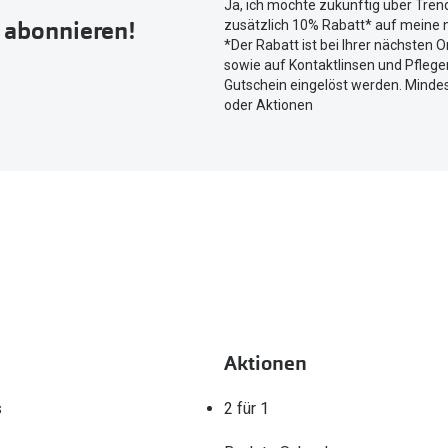
Ja, ich möchte zukünftig über Tren
um
r abonnieren!
zusätzlich 10% Rabatt* auf meine n
Ihren
*Der Rabatt ist bei Ihrer nächsten O
aktuellen
sowie auf Kontaktlinsen und Pflegem
Standort
Gutschein eingelöst werden. Mindes
zu
oder Aktionen
teilen.
Aktionen
s
2 für 1