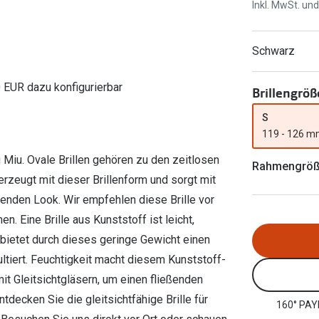
Ray-Ban Meta
Gleitsichtlinsen
Inkl. MwSt. un
Zahlung & Gutscheinkarten
Zubehör
obetragen
Oakley Meta
Sphärische Linsen
Filialauskünfte
Schwarz
er
l 3
Brillentrends 2026
Brillenbügel
Torische Linsen
Rücksendung
g lesen
Brillenetuis
Farblinsen
o
Min.-5%
0 EUR dazu konfigurierbar
Brillengröß
ber
Brillenkettchen
Motivlinsen
S
119 - 126 
Miu. Ovale Brillen gehören zu den zeitlosen
Rahmengrö
berzeugt mit dieser Brillenform und sorgt mit
enden Look. Wir empfehlen diese Brille vor
 Eine Brille aus Kunststoff ist leicht,
 bietet durch dieses geringe Gewicht einen
ltiert. Feuchtigkeit macht diesem Kunststoff-
mit Gleitsichtgläsern, um einen fließenden
decken Sie die gleitsichtfähige Brille für
160° PAY