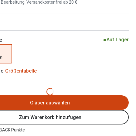
Brillen 2 für 1
d Bearbeitung. Versandkostenfrei ab 20 €
Alle Marken
Zubehör
Brillenbügel
Brillenetuis
e
Auf Lager
Brillenkettchen
mm
ße
Größentabelle
Gläser auswählen
Zum Warenkorb hinzufügen
BACK Punkte