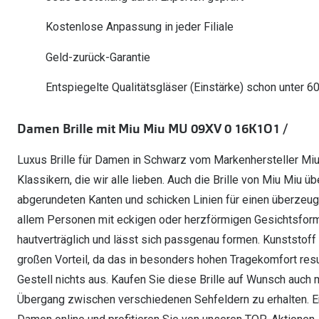
Oakley Meta entdecken
Wann brauche ich ein Hörgerät?
Lesebrillen
Mit Sehstärke
Online Brillenberater
alle Marken
Ratgeber
Kostenlose Anpassung in jeder Filiale
Hörgeräte-Arten
Kontaktlinsen-Pr
Weitere Kategorien
Sportsonnenbrillen
Hörtest
Gleitsicht Ratgeb
iWear Nimm 4 zah
Geld-zurück-Garantie
Ray-Ban Meta ausprobieren
Weitere Kategorien
Brillen Sale
Alle Hörakustik Ratgeber
Brillenpass richti
Kontaktlinsen-Ab
Entspiegelte Qualitätsgläser (Einstärke) schon unter 6
Sonnenbrillen Sale
Alle Brillen Ratge
iWear Direct
Damen Brille mit Miu Miu MU 09XV 0 16K1O1 /
Luxus Brille für Damen in Schwarz vom Markenhersteller Miu 
Klassikern, die wir alle lieben. Auch die Brille von Miu Miu ü
abgerundeten Kanten und schicken Linien für einen überzeug
allem Personen mit eckigen oder herzförmigen Gesichtsformen.
hautverträglich und lässt sich passgenau formen. Kunststoff
großen Vorteil, da das in besonders hohen Tragekomfort resu
Gestell nichts aus. Kaufen Sie diese Brille auf Wunsch auch 
Übergang zwischen verschiedenen Sehfeldern zu erhalten. Ent