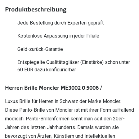
Polarisier
Glasveredelungen
Produktbeschreibung
Sonnenbri
Brillenglas Typen
Jede Bestellung durch Experten geprüft
Alle Sonne
Transitions Gläser
Kostenlose Anpassung in jeder Filiale
Angebote
Blaulichtfilter
Geld-zurück-Garantie
Brillen 2 f
Stellest®-Brillengläser
Entspiegelte Qualitätsgläser (Einstärke) schon unter
60 EUR dazu konfigurierbar
Zubehör
Brillenbügel
Herren Brille Moncler ME3002 0 5006 /
Brillenetuis
Luxus Brille für Herren in Schwarz der Marke Moncler.
Brillenkettchen
Diese Panto-Brille von Moncler ist mit ihrer Form auffallend
modisch. Panto-Brillenformen kennt man seit den 20er-
Jahren des letzten Jahrhunderts. Damals wurden sie
bevorzugt von Ärzten, Künstlern und Intellektuellen