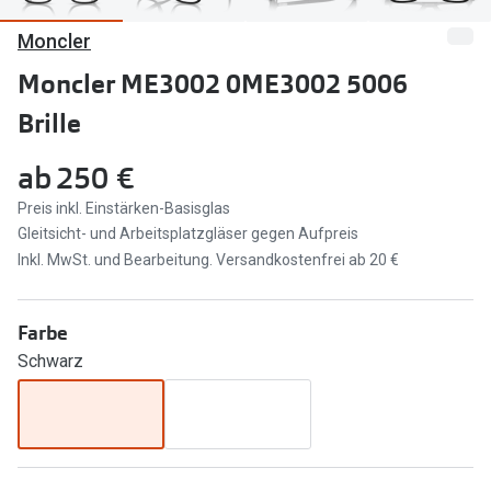
Moncler
Marken
Sonnenbri
Ray-Ban
Moncler ME3002 0ME3002 5006
Marken
Brille
DbyD
Ray-Ban
Prada
Prada
ab
250 €
Seen
Ralph Lau
Preis inkl. Einstärken-Basisglas
Gleitsicht- und Arbeitsplatzgläser gegen Aufpreis
Miu Miu
Unofficial
Inkl. MwSt. und Bearbeitung. Versandkostenfrei ab 20 €
alle Marken
Oakley
Farbe
Miu Miu
Ratgeber
Schwarz
Gleitsicht Ratgeber
alle Mark
Brillenpass richtig lesen
Trends
Alle Brillen Ratgeber
Ray-Ban 