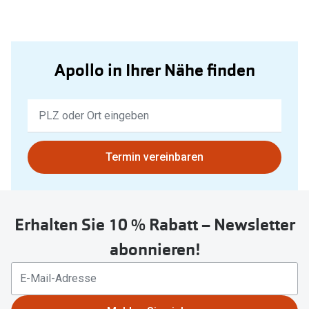
Apollo in Ihrer Nähe finden
Keine
Ergebnisse
gefunden.
Bitte
Termin vereinbaren
nutzen
Sie
untenstehenden
Erhalten Sie 10 % Rabatt – Newsletter
Button
um
abonnieren!
Ihren
aktuellen
Standort
zu