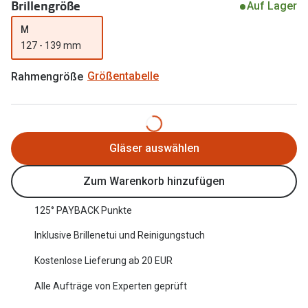
Brillengröße
Auf Lager
Oakley Me
Angebote
M
Brillen 2 für 1
Sonnenbri
127 - 139 mm
20% auf selbsttönende Gläser
Randlose 
Rahmengröße
Größentabelle
Back to School: 50% auf die zweite Kinderbrille
Fahrradbri
Farbe des
Trends
Gläser auswählen
Zubehör
Nuance Audio Brille
Brillenbüg
Zum Warenkorb hinzufügen
Ray-Ban Meta
Brillenetui
125° PAYBACK Punkte
Oakley Meta
Brillenket
Inklusive Brillenetui und Reinigungstuch
Brillentrends 2026
Kostenlose Lieferung ab 20 EUR
Ratgeber
Gläser
Alle Aufträge von Experten geprüft
UV-Schutz
Glaspakete