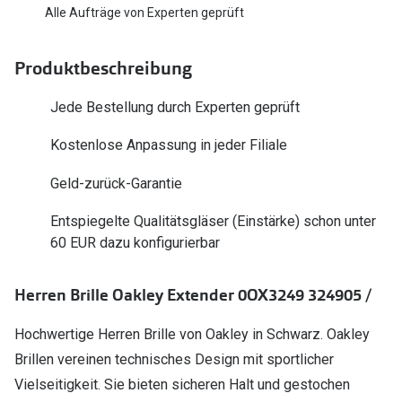
Polarisier
Alle Aufträge von Experten geprüft
Glasveredelungen
Sonnenbri
Brillenglas Typen
Produktbeschreibung
Alle Sonne
Transitions Gläser
Jede Bestellung durch Experten geprüft
Angebote
Blaulichtfilter
Kostenlose Anpassung in jeder Filiale
Brillen 2 f
Stellest®-Brillengläser
Geld-zurück-Garantie
Zubehör
Entspiegelte Qualitätsgläser (Einstärke) schon unter
Brillenbügel
60 EUR dazu konfigurierbar
Brillenetuis
Herren Brille Oakley Extender 0OX3249 324905 /
Brillenkettchen
Hochwertige Herren Brille von Oakley in Schwarz. Oakley
Brillen vereinen technisches Design mit sportlicher
Vielseitigkeit. Sie bieten sicheren Halt und gestochen