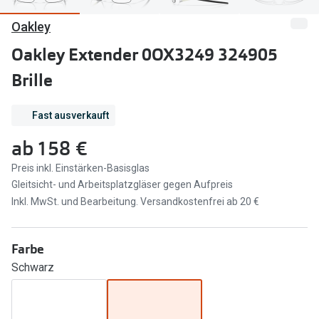
Oakley
Marken
Sonnenbri
Ray-Ban
Oakley Extender 0OX3249 324905
Marken
Brille
DbyD
Ray-Ban
Prada
Prada
Fast ausverkauft
Seen
Ralph Lau
ab
158 €
Miu Miu
Unofficial
Preis inkl. Einstärken-Basisglas
Gleitsicht- und Arbeitsplatzgläser gegen Aufpreis
alle Marken
Oakley
Inkl. MwSt. und Bearbeitung. Versandkostenfrei ab 20 €
Miu Miu
Ratgeber
Farbe
Gleitsicht Ratgeber
alle Mark
Schwarz
Brillenpass richtig lesen
Trends
Alle Brillen Ratgeber
Ray-Ban 