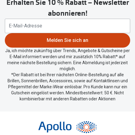
Erhalten Sie 10 % Rabatt – Newsletter
Button
um
abonnieren!
Ihren
aktuellen
Standort
zu
Melden Sie sich an
teilen.
Ja, ich möchte zukünftig über Trends, Angebote & Gutscheine per
E-Mail informiert werden und mir zusätzlich 10% Rabatt* auf
meine nächste Bestellung sichern. Eine Abmeldung ist jederzeit
möglich.
*Der Rabatt ist bei Ihrer nächsten Online-Bestellung auf alle
Brillen, Sonnenbrillen, Accessoires, sowie auf Kontaktlinsen und
Pflegemittel der Marke iWear einlösbar. Pro Kunde kann nur ein
Gutschein eingelöst werden. Mindestbestellwert: 50 €. Nicht
kombinierbar mit anderen Rabatten oder Aktionen