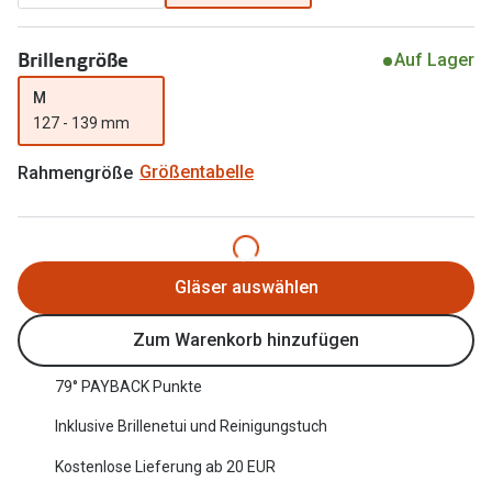
Oakley Me
Angebote
Brillengröße
Auf Lager
Brillen 2 für 1
Sonnenbri
M
20% auf selbsttönende Gläser
Randlose 
127 - 139 mm
Back to School: 50% auf die zweite Kinderbrille
Fahrradbri
Rahmengröße
Größentabelle
Farbe des
Trends
Zubehör
Nuance Audio Brille
Brillenbüg
Gläser auswählen
Ray-Ban Meta
Brillenetui
Zum Warenkorb hinzufügen
Oakley Meta
Brillenket
Brillentrends 2026
79° PAYBACK Punkte
Ratgeber
Inklusive Brillenetui und Reinigungstuch
Gläser
UV-Schutz
Kostenlose Lieferung ab 20 EUR
Glaspakete