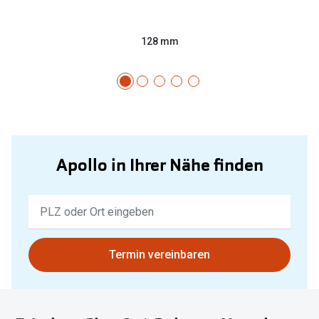
128 mm
Apollo in Ihrer Nähe finden
Keine
Ergebnisse
gefunden.
Bitte
Termin vereinbaren
nutzen
Sie
untenstehenden