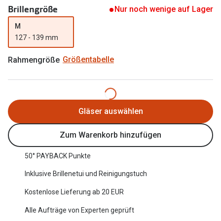
Brillengröße
Nur noch wenige auf Lager
Oakley Me
Angebote
M
Brillen 2 für 1
Sonnenbri
127 - 139 mm
20% auf selbsttönende Gläser
Randlose 
Rahmengröße
Größentabelle
Back to School: 50% auf die zweite Kinderbrille
Fahrradbri
Farbe des
Trends
Gläser auswählen
Zubehör
Nuance Audio Brille
Brillenbüg
Ray-Ban Meta
Zum Warenkorb hinzufügen
Brillenetui
Oakley Meta
50° PAYBACK Punkte
Brillenket
Brillentrends 2026
Inklusive Brillenetui und Reinigungstuch
Ratgeber
Kostenlose Lieferung ab 20 EUR
Gläser
UV-Schutz
Alle Aufträge von Experten geprüft
Glaspakete