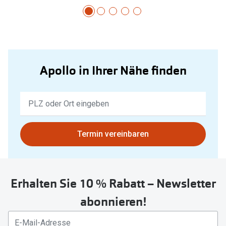
Apollo in Ihrer Nähe finden
Keine
Ergebnisse
gefunden.
Bitte
Termin vereinbaren
nutzen
Sie
untenstehenden
Erhalten Sie 10 % Rabatt – Newsletter
Button
um
abonnieren!
Ihren
aktuellen