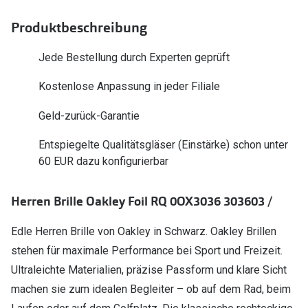
Polarisier
Glasveredelungen
Produktbeschreibung
Sonnenbri
Brillenglas Typen
Jede Bestellung durch Experten geprüft
Alle Sonne
Transitions Gläser
Kostenlose Anpassung in jeder Filiale
Angebote
Blaulichtfilter
Geld-zurück-Garantie
Brillen 2 f
Stellest®-Brillengläser
Entspiegelte Qualitätsgläser (Einstärke) schon unter
Zubehör
60 EUR dazu konfigurierbar
Brillenbügel
Herren Brille Oakley Foil RQ 0OX3036 303603 /
Brillenetuis
Edle Herren Brille von Oakley in Schwarz. Oakley Brillen
Brillenkettchen
stehen für maximale Performance bei Sport und Freizeit.
Ultraleichte Materialien, präzise Passform und klare Sicht
machen sie zum idealen Begleiter – ob auf dem Rad, beim