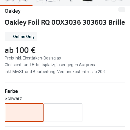
Oakley
Marken
Sonnenbri
Ray-Ban
Oakley Foil RQ 0OX3036 303603 Brille
Marken
DbyD
Ray-Ban
Online Only
Prada
Prada
ab
100 €
Seen
Ralph Lau
Preis inkl. Einstärken-Basisglas
Gleitsicht- und Arbeitsplatzgläser gegen Aufpreis
Miu Miu
Unofficial
Inkl. MwSt. und Bearbeitung. Versandkostenfrei ab 20 €
alle Marken
Oakley
Miu Miu
Farbe
Ratgeber
Schwarz
Gleitsicht Ratgeber
alle Mark
Brillenpass richtig lesen
Trends
Alle Brillen Ratgeber
Ray-Ban 