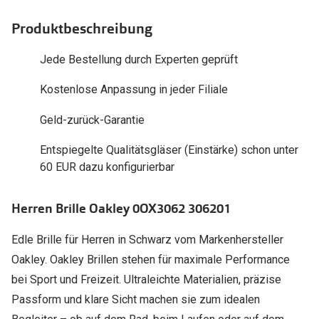
Polarisier
Glasveredelungen
Produktbeschreibung
Sonnenbri
Brillenglas Typen
Jede Bestellung durch Experten geprüft
Alle Sonne
Transitions Gläser
Kostenlose Anpassung in jeder Filiale
Angebote
Blaulichtfilter
Geld-zurück-Garantie
Brillen 2 f
Stellest®-Brillengläser
Entspiegelte Qualitätsgläser (Einstärke) schon unter
Zubehör
60 EUR dazu konfigurierbar
Brillenbügel
Herren Brille Oakley 0OX3062 306201
Brillenetuis
Edle Brille für Herren in Schwarz vom Markenhersteller
Brillenkettchen
Oakley. Oakley Brillen stehen für maximale Performance
bei Sport und Freizeit. Ultraleichte Materialien, präzise
Passform und klare Sicht machen sie zum idealen