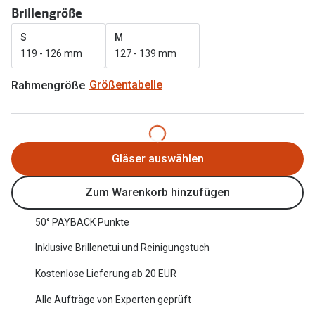
Brillengröße
Oakley Me
Angebote
S
M
Brillen 2 für 1
Sonnenbri
119 - 126 mm
127 - 139 mm
20% auf selbsttönende Gläser
Randlose 
Rahmengröße
Größentabelle
Back to School: 50% auf die zweite Kinderbrille
Fahrradbri
Farbe des
Trends
Gläser auswählen
Zubehör
Nuance Audio Brille
Brillenbüg
Ray-Ban Meta
Zum Warenkorb hinzufügen
Brillenetui
Oakley Meta
50° PAYBACK Punkte
Brillenket
Brillentrends 2026
Inklusive Brillenetui und Reinigungstuch
Ratgeber
Kostenlose Lieferung ab 20 EUR
Gläser
UV-Schutz
Alle Aufträge von Experten geprüft
Glaspakete