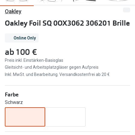
Oakley
Marken
Sonnenbri
Ray-Ban
Oakley Foil SQ 0OX3062 306201 Brille
Marken
DbyD
Ray-Ban
Online Only
Prada
Prada
ab
100 €
Seen
Ralph Lau
Preis inkl. Einstärken-Basisglas
Gleitsicht- und Arbeitsplatzgläser gegen Aufpreis
Miu Miu
Unofficial
Inkl. MwSt. und Bearbeitung. Versandkostenfrei ab 20 €
alle Marken
Oakley
Miu Miu
Farbe
Ratgeber
Schwarz
Gleitsicht Ratgeber
alle Mark
Brillenpass richtig lesen
Trends
Alle Brillen Ratgeber
Ray-Ban 