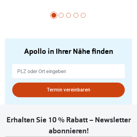
Apollo in Ihrer Nähe finden
Keine
Ergebnisse
gefunden.
Bitte
Termin vereinbaren
nutzen
Sie
untenstehenden
Erhalten Sie 10 % Rabatt – Newsletter
Button
um
abonnieren!
Ihren