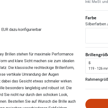
Ray-Ban Meta
Gleitsichtlinsen
Inkl. MwSt. un
Zahlung & Gutscheinkarten
Zubehör
obetragen
Oakley Meta
Sphärische Linsen
Filialauskünfte
Farbe
er
l 3
Brillentrends 2026
Brillenbügel
Torische Linsen
Silberfarben 
Rücksendung
g lesen
Brillenetuis
Farblinsen
o
Min.-5%
0 EUR dazu konfigurierbar
ber
Brillenkettchen
Motivlinsen
Brillengröß
kley Brillen stehen für maximale Performance
ssform und klare Sicht machen sie zum idealen
S
atz. Die klassische rechteckige Brillenform,
119 - 126 m
 Diese vertikale Umrandung der Augen
Rahmengrö
t dabei das Gesicht etwas schmaler wirken.
ille besonders langlebig und robust ist. Die
d Sie nicht nur durch den schicken Look,
n. Bestellen Sie auf Wunsch die Brille auch