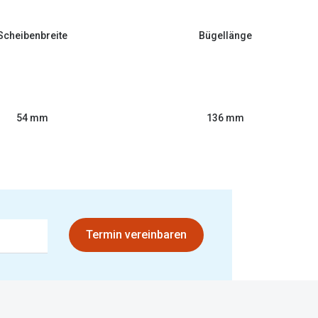
Scheibenbreite
Bügellänge
54 mm
136 mm
Termin vereinbaren