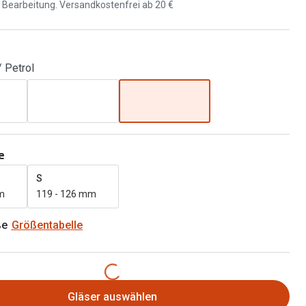
Brillen 2 für 1
d Bearbeitung. Versandkostenfrei ab 20 €
Alle Marken
Zubehör
Brillenbügel
/ Petrol
Brillenetuis
Brillenkettchen
e
S
m
119 - 126 mm
ße
Größentabelle
Gläser auswählen