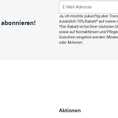
untenstehenden
Button
Ja, ich möchte zukünftig über Tren
um
r abonnieren!
zusätzlich 10% Rabatt* auf meine n
Ihren
*Der Rabatt ist bei Ihrer nächsten O
aktuellen
sowie auf Kontaktlinsen und Pflegem
Standort
Gutschein eingelöst werden. Mindes
zu
oder Aktionen
teilen.
Aktionen