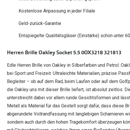
Oakley Meta entdecken
Wann brauche ich ein Hörgerät?
Lesebrillen
Mit Sehstärke
Online Brillenberater
alle Marken
Ratgeber
Kostenlose Anpassung in jeder Filiale
Hörgeräte-Arten
Kontaktlinsen-Pr
Weitere Kategorien
Sportsonnenbrillen
Hörtest
Gleitsicht Ratgeb
iWear Nimm 4 zah
Geld-zurück-Garantie
Ray-Ban Meta ausprobieren
Weitere Kategorien
Brillen Sale
Alle Hörakustik Ratgeber
Brillenpass richti
Kontaktlinsen-Ab
Entspiegelte Qualitätsgläser (Einstärke) schon unter 6
Sonnenbrillen Sale
Alle Brillen Ratge
iWear Direct
Herren Brille Oakley Socket 5.5 0OX3218 321813
Edle Herren Brille von Oakley in Silberfarben und Petrol. Oa
bei Sport und Freizeit. Ultraleichte Materialien, präzise Pa
Begleiter – ob auf dem Rad, beim Laufen oder auf dem Golfpl
die Oakley uns mit dieser Brille liefert, ist absolut zeitlos.
unterstreicht dabei vor allem runde Gesichtsformen und läss
Metall als Material für das Gestell sorgt dafür, dass diese Br
abgerundete Vollrandfassung mit langlebigen Scharnieren wir
sondern auch durch den hohen Tragekomfort überzeugen könne