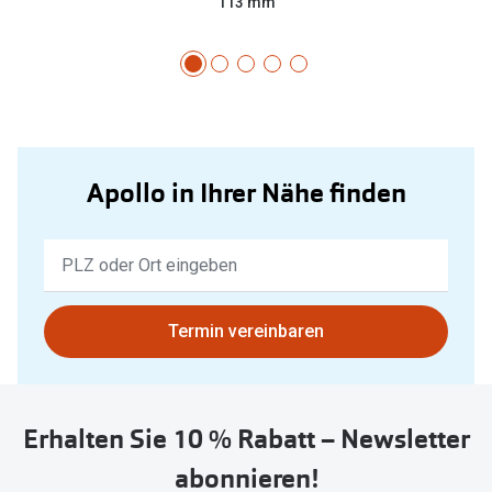
113 mm
Apollo in Ihrer Nähe finden
Keine
Ergebnisse
gefunden.
Bitte
Termin vereinbaren
nutzen
Sie
untenstehenden
Erhalten Sie 10 % Rabatt – Newsletter
Button
um
abonnieren!
Ihren