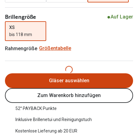
Oakley Me
Angebote
Brillengröße
Auf Lager
Brillen 2 für 1
Sonnenbri
XS
20% auf selbsttönende Gläser
Randlose 
bis 118 mm
Back to School: 50% auf die zweite Kinderbrille
Fahrradbri
Rahmengröße
Größentabelle
Farbe des
Trends
Zubehör
Nuance Audio Brille
Brillenbüg
Gläser auswählen
Ray-Ban Meta
Brillenetui
Zum Warenkorb hinzufügen
Oakley Meta
Brillenket
Brillentrends 2026
52° PAYBACK Punkte
Ratgeber
Inklusive Brillenetui und Reinigungstuch
Gläser
UV-Schutz
Kostenlose Lieferung ab 20 EUR
Glaspakete