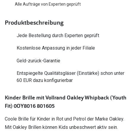
Polarisier
Alle Aufträge von Experten geprüft
Glasveredelungen
Sonnenbri
Brillenglas Typen
Produktbeschreibung
Alle Sonne
Transitions Gläser
Jede Bestellung durch Experten geprüft
Angebote
Blaulichtfilter
Kostenlose Anpassung in jeder Filiale
Brillen 2 f
Stellest®-Brillengläser
Geld-zurück-Garantie
Zubehör
Entspiegelte Qualitätsgläser (Einstärke) schon unter
Brillenbügel
60 EUR dazu konfigurierbar
Brillenetuis
Kinder Brille mit Vollrand Oakley Whipback (Youth
Brillenkettchen
Fit) 0OY8016 801605
Coole Brille für Kinder in Rot und Petrol der Marke Oakley.
Mit Oakley Brillen können Kids unbeschwert aktiv sein.