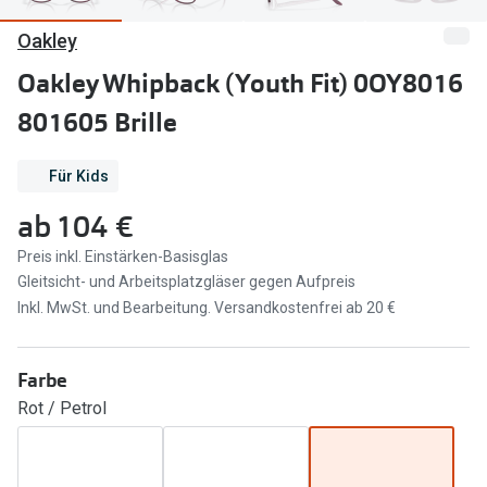
Oakley
Marken
Sonnenbri
Ray-Ban
Oakley Whipback (Youth Fit) 0OY8016
Marken
801605 Brille
DbyD
Ray-Ban
Prada
Prada
Für Kids
Seen
Ralph Lau
ab
104 €
Miu Miu
Unofficial
Preis inkl. Einstärken-Basisglas
Gleitsicht- und Arbeitsplatzgläser gegen Aufpreis
alle Marken
Oakley
Inkl. MwSt. und Bearbeitung. Versandkostenfrei ab 20 €
Miu Miu
Ratgeber
Farbe
Gleitsicht Ratgeber
alle Mark
Rot / Petrol
Brillenpass richtig lesen
Trends
Alle Brillen Ratgeber
Ray-Ban 