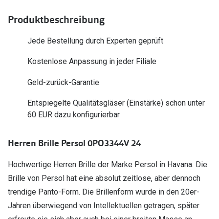
Polarisier
Glasveredelungen
Produktbeschreibung
Sonnenbri
Brillenglas Typen
Jede Bestellung durch Experten geprüft
Alle Sonne
Transitions Gläser
Kostenlose Anpassung in jeder Filiale
Angebote
Blaulichtfilter
Geld-zurück-Garantie
Brillen 2 f
Stellest®-Brillengläser
Entspiegelte Qualitätsgläser (Einstärke) schon unter
Zubehör
60 EUR dazu konfigurierbar
Brillenbügel
Herren Brille Persol 0PO3344V 24
Brillenetuis
Hochwertige Herren Brille der Marke Persol in Havana. Die
Brillenkettchen
Brille von Persol hat eine absolut zeitlose, aber dennoch
trendige Panto-Form. Die Brillenform wurde in den 20er-
Jahren überwiegend von Intellektuellen getragen, später