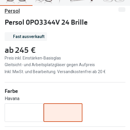
Persol
Marken
Sonnenbri
Ray-Ban
Persol 0PO3344V 24 Brille
Marken
DbyD
Ray-Ban
Fast ausverkauft
Prada
Prada
ab
245 €
Seen
Ralph Lau
Preis inkl. Einstärken-Basisglas
Gleitsicht- und Arbeitsplatzgläser gegen Aufpreis
Miu Miu
Unofficial
Inkl. MwSt. und Bearbeitung. Versandkostenfrei ab 20 €
alle Marken
Oakley
Miu Miu
Farbe
Ratgeber
Havana
Gleitsicht Ratgeber
alle Mark
Brillenpass richtig lesen
Trends
Alle Brillen Ratgeber
Ray-Ban 