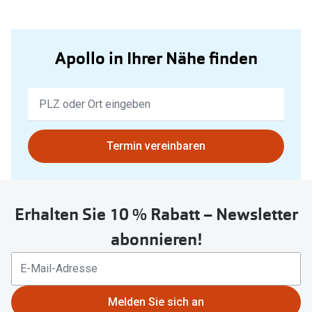
Apollo in Ihrer Nähe finden
Keine
Ergebnisse
gefunden.
Bitte
Termin vereinbaren
nutzen
Sie
untenstehenden
Erhalten Sie 10 % Rabatt – Newsletter
Button
um
abonnieren!
Ihren
aktuellen
Standort
zu
Melden Sie sich an