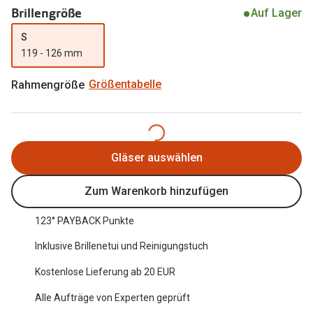
Brillengröße
Auf Lager
Oakley Me
Angebote
S
Brillen 2 für 1
Sonnenbri
119 - 126 mm
20% auf selbsttönende Gläser
Randlose 
Rahmengröße
Größentabelle
Back to School: 50% auf die zweite Kinderbrille
Fahrradbri
Farbe des
Trends
Gläser auswählen
Zubehör
Nuance Audio Brille
Brillenbüg
Ray-Ban Meta
Zum Warenkorb hinzufügen
Brillenetui
Oakley Meta
123° PAYBACK Punkte
Brillenket
Brillentrends 2026
Inklusive Brillenetui und Reinigungstuch
Ratgeber
Kostenlose Lieferung ab 20 EUR
Gläser
UV-Schutz
Alle Aufträge von Experten geprüft
Glaspakete