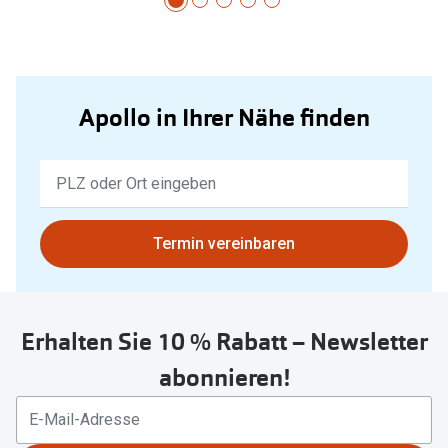
Apollo in Ihrer Nähe finden
Keine
Ergebnisse
gefunden.
Bitte
Termin vereinbaren
nutzen
Sie
untenstehenden
Erhalten Sie 10 % Rabatt – Newsletter
Button
um
abonnieren!
Ihren
aktuellen
Standort