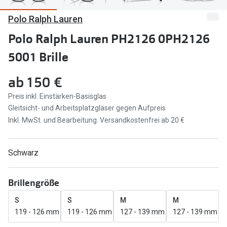
Polo Ralph Lauren
Marken
Sonnenbri
Ray-Ban
Polo Ralph Lauren PH2126 0PH2126
Marken
5001 Brille
DbyD
Ray-Ban
Prada
Prada
ab
150 €
Seen
Ralph Lau
Preis inkl. Einstärken-Basisglas
Gleitsicht- und Arbeitsplatzgläser gegen Aufpreis
Miu Miu
Unofficial
Inkl. MwSt. und Bearbeitung. Versandkostenfrei ab 20 €
alle Marken
Oakley
Schwarz
Miu Miu
Ratgeber
Gleitsicht Ratgeber
alle Mark
Brillengröße
Brillenpass richtig lesen
S
S
M
M
Trends
119 - 126 mm
119 - 126 mm
127 - 139 mm
127 - 139 mm
Alle Brillen Ratgeber
Ray-Ban 