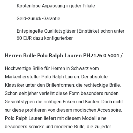
Polarisier
Kostenlose Anpassung in jeder Filiale
Glasveredelungen
Sonnenbri
Geld-zurück-Garantie
Brillenglas Typen
Alle Sonne
Transitions Gläser
Entspiegelte Qualitätsgläser (Einstärke) schon unter
60 EUR dazu konfigurierbar
Angebote
Blaulichtfilter
Brillen 2 f
Stellest®-Brillengläser
Herren Brille Polo Ralph Lauren PH2126 0 5001 /
Hochwertige Brille für Herren in Schwarz vom
Zubehör
Markenhersteller Polo Ralph Lauren. Der absolute
Brillenbügel
Klassiker unter den Brillenformen: die rechteckige Brille.
Brillenetuis
Schon seit jeher verleiht diese Form besonders runden
Gesichtstypen die richtigen Ecken und Kanten. Doch nicht
Brillenkettchen
nur diese profitieren von diesem modischen Accessoire.
Polo Ralph Lauren liefert mit diesem Modell eine
besonders schicke und moderne Brille, die zu jeder