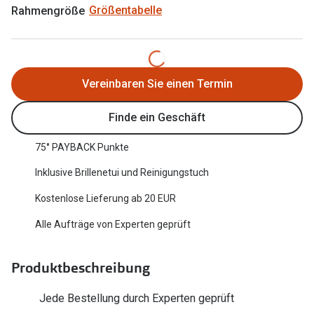
Rahmengröße
Größentabelle
Oakley Me
Angebote
Brillen 2 für 1
Sonnenbri
20% auf selbsttönende Gläser
Randlose 
Vereinbaren Sie einen Termin
Back to School: 50% auf die zweite Kinderbrille
Fahrradbri
Finde ein Geschäft
Farbe des
Trends
75° PAYBACK Punkte
Zubehör
Nuance Audio Brille
Inklusive Brillenetui und Reinigungstuch
Brillenbüg
Ray-Ban Meta
Kostenlose Lieferung ab 20 EUR
Brillenetui
Oakley Meta
Alle Aufträge von Experten geprüft
Brillenket
Brillentrends 2026
Produktbeschreibung
Ratgeber
Gläser
UV-Schutz
Jede Bestellung durch Experten geprüft
Glaspakete