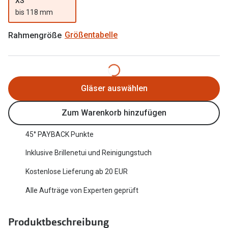
XS
Oakley Me
bis 118 mm
Angebote
Brillen 2 für 1
Sonnenbri
Rahmengröße
Größentabelle
20% auf selbsttönende Gläser
Randlose 
Back to School: 50% auf die zweite Kinderbrille
Fahrradbri
Gläser auswählen
Farbe des
Trends
Zum Warenkorb hinzufügen
Zubehör
Nuance Audio Brille
Brillenbüg
45° PAYBACK Punkte
Ray-Ban Meta
Brillenetui
Inklusive Brillenetui und Reinigungstuch
Oakley Meta
Kostenlose Lieferung ab 20 EUR
Brillenket
Brillentrends 2026
Alle Aufträge von Experten geprüft
Ratgeber
Gläser
UV-Schutz
Glaspakete
Produktbeschreibung