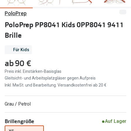
Marken
Sonnenbri
PoloPrep
Ray-Ban
Marken
PoloPrep PP8041 Kids 0PP8041 9411
DbyD
Ray-Ban
Brille
Prada
Prada
Für Kids
Seen
Ralph Lau
ab
90 €
Miu Miu
Unofficial
Preis inkl. Einstärken-Basisglas
Gleitsicht- und Arbeitsplatzgläser gegen Aufpreis
alle Marken
Oakley
Inkl. MwSt. und Bearbeitung. Versandkostenfrei ab 20 €
Miu Miu
Ratgeber
Gleitsicht Ratgeber
alle Mark
Grau / Petrol
Brillenpass richtig lesen
Trends
Brillengröße
Auf Lager
Alle Brillen Ratgeber
Ray-Ban 