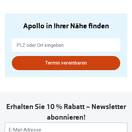
Apollo in Ihrer Nähe finden
Keine
Ergebnisse
gefunden.
Bitte
Termin vereinbaren
nutzen
Sie
untenstehenden
Button
um
Erhalten Sie 10 % Rabatt – Newsletter
Ihren
aktuellen
abonnieren!
Standort
zu