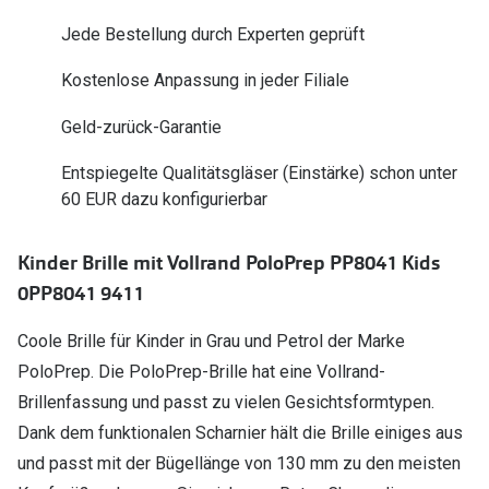
Polarisier
Glasveredelungen
Jede Bestellung durch Experten geprüft
Sonnenbri
Brillenglas Typen
Kostenlose Anpassung in jeder Filiale
Alle Sonne
Transitions Gläser
Geld-zurück-Garantie
Angebote
Blaulichtfilter
Entspiegelte Qualitätsgläser (Einstärke) schon unter
Brillen 2 f
60 EUR dazu konfigurierbar
Stellest®-Brillengläser
Zubehör
Kinder Brille mit Vollrand PoloPrep PP8041 Kids
Brillenbügel
0PP8041 9411
Brillenetuis
Coole Brille für Kinder in Grau und Petrol der Marke
PoloPrep. Die PoloPrep-Brille hat eine Vollrand-
Brillenkettchen
Brillenfassung und passt zu vielen Gesichtsformtypen.
Dank dem funktionalen Scharnier hält die Brille einiges aus
und passt mit der Bügellänge von 130 mm zu den meisten