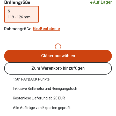
Brillengröße
Auf Lager
Oakley Me
Angebote
S
Brillen 2 für 1
Sonnenbri
119 - 126 mm
20% auf selbsttönende Gläser
Randlose 
Rahmengröße
Größentabelle
Back to School: 50% auf die zweite Kinderbrille
Fahrradbri
Farbe des
Trends
Gläser auswählen
Zubehör
Nuance Audio Brille
Brillenbüg
Zum Warenkorb hinzufügen
Ray-Ban Meta
Brillenetui
150° PAYBACK Punkte
Oakley Meta
Brillenket
Inklusive Brillenetui und Reinigungstuch
Brillentrends 2026
Kostenlose Lieferung ab 20 EUR
Ratgeber
Gläser
Alle Aufträge von Experten geprüft
UV-Schutz
Glaspakete