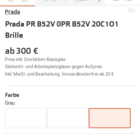
Prada
Marken
Sonnenbri
Ray-Ban
Prada PR B52V 0PR B52V 20C1O1
Marken
Brille
DbyD
Ray-Ban
Prada
Prada
ab
300 €
Seen
Ralph Lau
Preis inkl. Einstärken-Basisglas
Gleitsicht- und Arbeitsplatzgläser gegen Aufpreis
Miu Miu
Unofficial
Inkl. MwSt. und Bearbeitung. Versandkostenfrei ab 20 €
alle Marken
Oakley
Farbe
Miu Miu
Ratgeber
Grau
Gleitsicht Ratgeber
alle Mark
Brillenpass richtig lesen
Trends
Alle Brillen Ratgeber
Ray-Ban 