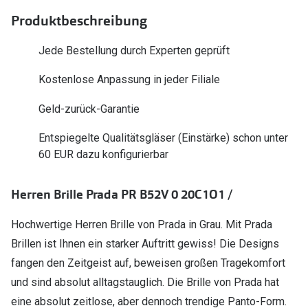
Polarisier
Glasveredelungen
Produktbeschreibung
Sonnenbri
Brillenglas Typen
Jede Bestellung durch Experten geprüft
Alle Sonne
Transitions Gläser
Kostenlose Anpassung in jeder Filiale
Angebote
Blaulichtfilter
Geld-zurück-Garantie
Brillen 2 f
Stellest®-Brillengläser
Entspiegelte Qualitätsgläser (Einstärke) schon unter
60 EUR dazu konfigurierbar
Zubehör
Brillenbügel
Herren Brille Prada PR B52V 0 20C1O1 /
Brillenetuis
Hochwertige Herren Brille von Prada in Grau. Mit Prada
Brillenkettchen
Brillen ist Ihnen ein starker Auftritt gewiss! Die Designs
fangen den Zeitgeist auf, beweisen großen Tragekomfort
und sind absolut alltagstauglich. Die Brille von Prada hat
eine absolut zeitlose, aber dennoch trendige Panto-Form.