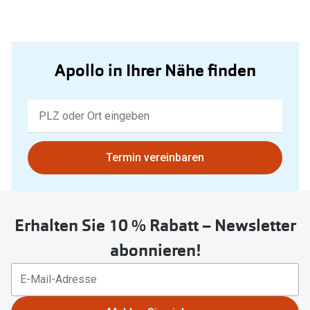
Apollo in Ihrer Nähe finden
Keine
Ergebnisse
gefunden.
Bitte
Termin vereinbaren
nutzen
Sie
untenstehenden
Erhalten Sie 10 % Rabatt – Newsletter
Button
um
abonnieren!
Ihren
aktuellen
Standort
zu