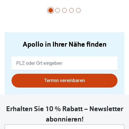
Apollo in Ihrer Nähe finden
Keine
Ergebnisse
gefunden.
Bitte
Termin vereinbaren
nutzen
Sie
untenstehenden
Erhalten Sie 10 % Rabatt – Newsletter
Button
um
abonnieren!
Ihren
aktuellen