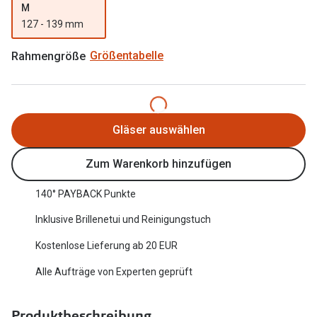
M
Oakley Me
Angebote
127 - 139 mm
Brillen 2 für 1
Sonnenbri
Rahmengröße
Größentabelle
20% auf selbsttönende Gläser
Randlose 
Back to School: 50% auf die zweite Kinderbrille
Fahrradbri
Farbe des
Gläser auswählen
Trends
Zubehör
Zum Warenkorb hinzufügen
Nuance Audio Brille
Brillenbüg
Ray-Ban Meta
140° PAYBACK Punkte
Brillenetui
Inklusive Brillenetui und Reinigungstuch
Oakley Meta
Brillenket
Kostenlose Lieferung ab 20 EUR
Brillentrends 2026
Alle Aufträge von Experten geprüft
Ratgeber
Gläser
UV-Schutz
Glaspakete
Produktbeschreibung