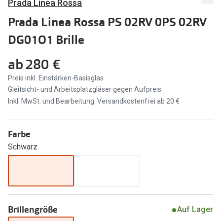
Prada Linea Rossa
Marken
Sonnenbri
Prada Linea Rossa PS 02RV 0PS 02RV
Ray-Ban
DG01O1 Brille
Marken
DbyD
Ray-Ban
ab
280 €
Prada
Prada
Preis inkl. Einstärken-Basisglas
Gleitsicht- und Arbeitsplatzgläser gegen Aufpreis
Seen
Ralph Lau
Inkl. MwSt. und Bearbeitung. Versandkostenfrei ab 20 €
Miu Miu
Unofficial
alle Marken
Oakley
Farbe
Schwarz
Miu Miu
Ratgeber
Gleitsicht Ratgeber
alle Mark
Brillenpass richtig lesen
Trends
Brillengröße
Auf Lager
Alle Brillen Ratgeber
Ray-Ban 