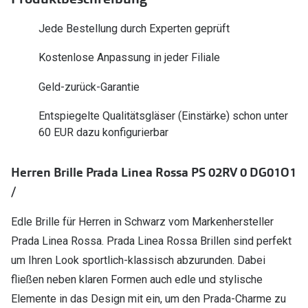
Polarisier
Glasveredelungen
Jede Bestellung durch Experten geprüft
Sonnenbri
Brillenglas Typen
Kostenlose Anpassung in jeder Filiale
Alle Sonne
Transitions Gläser
Geld-zurück-Garantie
Angebote
Blaulichtfilter
Entspiegelte Qualitätsgläser (Einstärke) schon unter
Brillen 2 f
Stellest®-Brillengläser
60 EUR dazu konfigurierbar
Zubehör
Herren Brille Prada Linea Rossa PS 02RV 0 DG01O1
Brillenbügel
/
Brillenetuis
Edle Brille für Herren in Schwarz vom Markenhersteller
Brillenkettchen
Prada Linea Rossa. Prada Linea Rossa Brillen sind perfekt
um Ihren Look sportlich-klassisch abzurunden. Dabei
fließen neben klaren Formen auch edle und stylische
Elemente in das Design mit ein, um den Prada-Charme zu