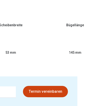
Scheibenbreite
Bügellänge
53 mm
145 mm
Termin vereinbaren