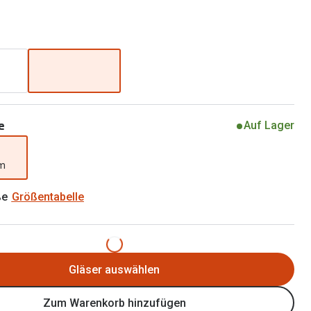
Brillen 2 für 1
Alle Marken
Zubehör
Brillenbügel
Brillenetuis
Brillenkettchen
e
Auf Lager
mm
ße
Größentabelle
Gläser auswählen
Zum Warenkorb hinzufügen