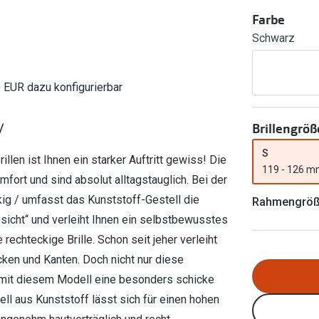
Ray-Ban Meta
Gleitsichtlinsen
Zahlung & Gutscheinkarten
Farbe
Zubehör
obetragen
Oakley Meta
Sphärische Linsen
Schwarz
Filialauskünfte
er
l 3
Brillentrends 2026
Brillenbügel
Torische Linsen
Rücksendung
g lesen
Brillenetuis
Farblinsen
o
Min.-5%
0 EUR dazu konfigurierbar
ber
Brillenkettchen
Motivlinsen
Brillengröß
/
S
len ist Ihnen ein starker Auftritt gewiss! Die
119 - 126 
ort und sind absolut alltagstauglich. Bei der
ig / umfasst das Kunststoff-Gestell die
Rahmengrö
gesicht“ und verleiht Ihnen ein selbstbewusstes
 rechteckige Brille. Schon seit jeher verleiht
ken und Kanten. Doch nicht nur diese
t mit diesem Modell eine besonders schicke
ell aus Kunststoff lässt sich für einen hohen