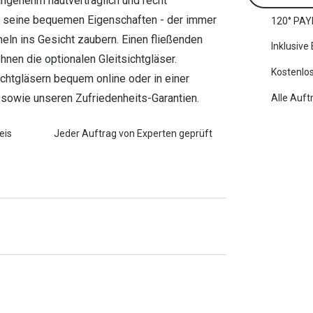
ngenehm hautverträglich und recht
rch seine bequemen Eigenschaften - der immer
120° PAY
ln ins Gesicht zaubern. Einen fließenden
Inklusive
en die optionalen Gleitsichtgläser.
Kostenlos
sichtgläsern bequem online oder in einer
ng sowie unseren Zufriedenheits-Garantien.
Alle Auft
eis
Jeder Auftrag von Experten geprüft