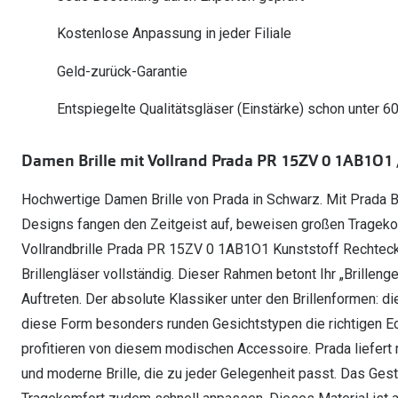
Oakley Meta entdecken
Wann brauche ich ein Hörgerät?
Lesebrillen
Mit Sehstärke
Online Brillenberater
alle Marken
Ratgeber
Kostenlose Anpassung in jeder Filiale
Hörgeräte-Arten
Kontaktlinsen-Pr
Weitere Kategorien
Sportsonnenbrillen
Hörtest
Gleitsicht Ratgeb
iWear Nimm 4 zah
Geld-zurück-Garantie
Ray-Ban Meta ausprobieren
Weitere Kategorien
Brillen Sale
Alle Hörakustik Ratgeber
Brillenpass richti
Kontaktlinsen-Ab
Entspiegelte Qualitätsgläser (Einstärke) schon unter 6
Sonnenbrillen Sale
Alle Brillen Ratge
iWear Direct
Damen Brille mit Vollrand Prada PR 15ZV 0 1AB1O1 
Hochwertige Damen Brille von Prada in Schwarz. Mit Prada Bril
Designs fangen den Zeitgeist auf, beweisen großen Tragekomf
Vollrandbrille Prada PR 15ZV 0 1AB1O1 Kunststoff Rechteck
Brillengläser vollständig. Dieser Rahmen betont Ihr „Brillen
Auftreten. Der absolute Klassiker unter den Brillenformen: die
diese Form besonders runden Gesichtstypen die richtigen Ec
profitieren von diesem modischen Accessoire. Prada liefer
und moderne Brille, die zu jeder Gelegenheit passt. Das Gest