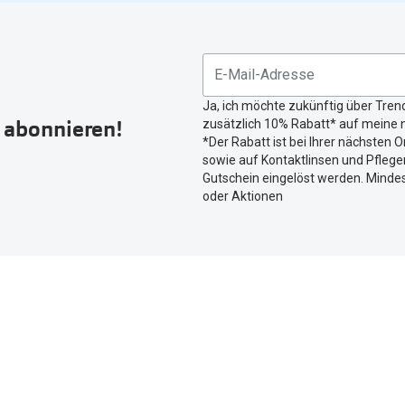
Bitte
nutzen
Sie
untenstehenden
Button
Ja, ich möchte zukünftig über Tren
um
r abonnieren!
zusätzlich 10% Rabatt* auf meine n
Ihren
*Der Rabatt ist bei Ihrer nächsten O
aktuellen
sowie auf Kontaktlinsen und Pflegem
Standort
Gutschein eingelöst werden. Mindes
zu
oder Aktionen
teilen.