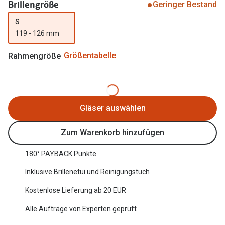
Brillengröße
Geringer Bestand
Oakley Me
Angebote
S
Brillen 2 für 1
Sonnenbri
119 - 126 mm
20% auf selbsttönende Gläser
Randlose 
Rahmengröße
Größentabelle
Back to School: 50% auf die zweite Kinderbrille
Fahrradbri
Farbe des
Trends
Gläser auswählen
Zubehör
Nuance Audio Brille
Brillenbüg
Zum Warenkorb hinzufügen
Ray-Ban Meta
Brillenetui
180° PAYBACK Punkte
Oakley Meta
Brillenket
Inklusive Brillenetui und Reinigungstuch
Brillentrends 2026
Kostenlose Lieferung ab 20 EUR
Ratgeber
Gläser
Alle Aufträge von Experten geprüft
UV-Schutz
Glaspakete