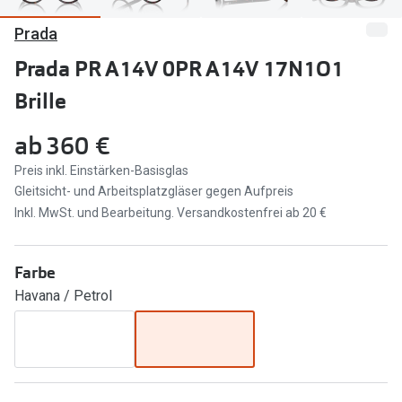
Prada
Marken
Sonnenbri
Ray-Ban
Prada PR A14V 0PR A14V 17N1O1
Marken
Brille
DbyD
Ray-Ban
Prada
Prada
ab
360 €
Seen
Ralph Lau
Preis inkl. Einstärken-Basisglas
Gleitsicht- und Arbeitsplatzgläser gegen Aufpreis
Miu Miu
Unofficial
Inkl. MwSt. und Bearbeitung. Versandkostenfrei ab 20 €
alle Marken
Oakley
Farbe
Miu Miu
Ratgeber
Havana / Petrol
Gleitsicht Ratgeber
alle Mark
Brillenpass richtig lesen
Trends
Alle Brillen Ratgeber
Ray-Ban 