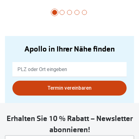
Apollo in Ihrer Nähe finden
Keine
Ergebnisse
gefunden.
Bitte
Termin vereinbaren
nutzen
Sie
untenstehenden
Erhalten Sie 10 % Rabatt – Newsletter
Button
um
abonnieren!
Ihren