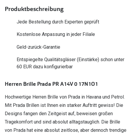
Polarisier
Glasveredelungen
Produktbeschreibung
Sonnenbri
Brillenglas Typen
Jede Bestellung durch Experten geprüft
Alle Sonne
Transitions Gläser
Kostenlose Anpassung in jeder Filiale
Angebote
Blaulichtfilter
Geld-zurück-Garantie
Brillen 2 f
Stellest®-Brillengläser
Entspiegelte Qualitätsgläser (Einstärke) schon unter
60 EUR dazu konfigurierbar
Zubehör
Brillenbügel
Herren Brille Prada PR A14V 0 17N1O1
Brillenetuis
Hochwertige Herren Brille von Prada in Havana und Petrol.
Brillenkettchen
Mit Prada Brillen ist Ihnen ein starker Auftritt gewiss! Die
Designs fangen den Zeitgeist auf, beweisen großen
Tragekomfort und sind absolut alltagstauglich. Die Brille
von Prada hat eine absolut zeitlose, aber dennoch trendige