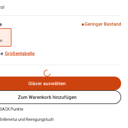
Brillen 2 für 1
Alle Marken
rol
Zubehör
Brillenbügel
e
Geringer Bestand
Brillenetuis
mm
Brillenkettchen
ße
Größentabelle
Gläser auswählen
Zum Warenkorb hinzufügen
BACK Punkte
 Brillenetui und Reinigungstuch