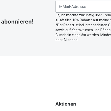
untenstehenden
Button
Ja, ich möchte zukünftig über Tren
um
r abonnieren!
zusätzlich 10% Rabatt* auf meine n
Ihren
*Der Rabatt ist bei Ihrer nächsten O
aktuellen
sowie auf Kontaktlinsen und Pflegem
Standort
Gutschein eingelöst werden. Mindes
zu
oder Aktionen
teilen.
Aktionen