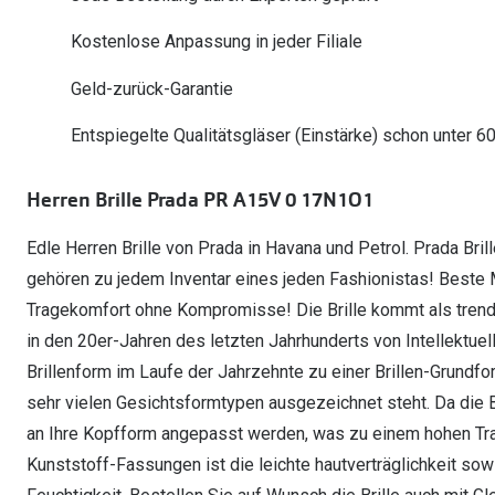
Oakley Meta entdecken
Wann brauche ich ein Hörgerät?
Lesebrillen
Mit Sehstärke
Online Brillenberater
alle Marken
Ratgeber
Kostenlose Anpassung in jeder Filiale
Hörgeräte-Arten
Kontaktlinsen-Pr
Weitere Kategorien
Sportsonnenbrillen
Hörtest
Gleitsicht Ratgeb
iWear Nimm 4 zah
Geld-zurück-Garantie
Ray-Ban Meta ausprobieren
Weitere Kategorien
Brillen Sale
Alle Hörakustik Ratgeber
Brillenpass richti
Kontaktlinsen-Ab
Entspiegelte Qualitätsgläser (Einstärke) schon unter 6
Sonnenbrillen Sale
Alle Brillen Ratge
iWear Direct
Herren Brille Prada PR A15V 0 17N1O1
Edle Herren Brille von Prada in Havana und Petrol. Prada Bril
gehören zu jedem Inventar eines jeden Fashionistas! Beste M
Tragekomfort ohne Kompromisse! Die Brille kommt als trendi
in den 20er-Jahren des letzten Jahrhunderts von Intellektuel
Brillenform im Laufe der Jahrzehnte zu einer Brillen-Grundfo
sehr vielen Gesichtsformtypen ausgezeichnet steht. Da die Bri
an Ihre Kopfform angepasst werden, was zu einem hohen Trag
Kunststoff-Fassungen ist die leichte hautverträglichkeit s