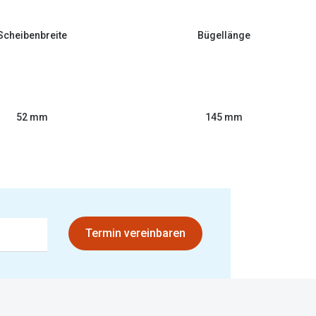
Scheibenbreite
Bügellänge
52 mm
145 mm
Termin vereinbaren