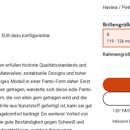
Ray-Ban Meta
Gleitsichtlinsen
Zahlung & Gutscheinkarten
Havana / Pet
Zubehör
obetragen
Oakley Meta
Sphärische Linsen
Filialauskünfte
er
l 3
Brillentrends 2026
Brillenbügel
Torische Linsen
Brillengröß
Rücksendung
g lesen
Brillenetuis
Farblinsen
o
Min.-5%
S
0 EUR dazu konfigurierbar
119 - 126 
ber
Brillenkettchen
Motivlinsen
Rahmengrö
len erfüllen höchste Qualitätsstandards und
aterialien, zeitaktuelle Designs und hoher
ges Modell in einer Panto-Form daher. Einst
len getragen, wandelte sich diese edle Panto-
rm, die von allen gern getragen wird und die
lle aus Kunststoff gefertigt ist, kann sie gut
130° PAY
ekomfort beiträgt. Ein weiterer Vorteil von
Inklusive
owie gute Beständigkeit gegen Schweiß und