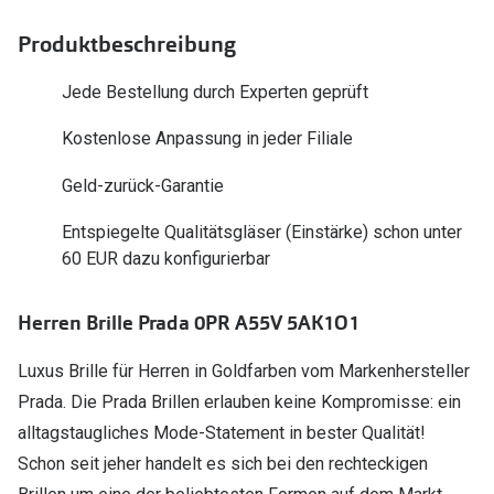
Polarisier
Glasveredelungen
Produktbeschreibung
Sonnenbri
Brillenglas Typen
Jede Bestellung durch Experten geprüft
Alle Sonne
Transitions Gläser
Kostenlose Anpassung in jeder Filiale
Angebote
Blaulichtfilter
Geld-zurück-Garantie
Brillen 2 f
Stellest®-Brillengläser
Entspiegelte Qualitätsgläser (Einstärke) schon unter
Zubehör
60 EUR dazu konfigurierbar
Brillenbügel
Herren Brille Prada 0PR A55V 5AK1O1
Brillenetuis
Luxus Brille für Herren in Goldfarben vom Markenhersteller
Brillenkettchen
Prada. Die Prada Brillen erlauben keine Kompromisse: ein
alltagstaugliches Mode-Statement in bester Qualität!
Schon seit jeher handelt es sich bei den rechteckigen