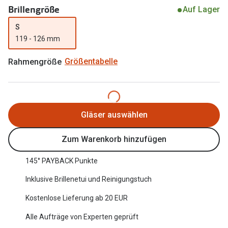
Brillengröße
Auf Lager
Oakley Me
Angebote
S
Brillen 2 für 1
Sonnenbri
119 - 126 mm
20% auf selbsttönende Gläser
Randlose 
Rahmengröße
Größentabelle
Back to School: 50% auf die zweite Kinderbrille
Fahrradbri
Farbe des
Trends
Gläser auswählen
Zubehör
Nuance Audio Brille
Brillenbüg
Ray-Ban Meta
Zum Warenkorb hinzufügen
Brillenetui
Oakley Meta
145° PAYBACK Punkte
Brillenket
Brillentrends 2026
Inklusive Brillenetui und Reinigungstuch
Ratgeber
Kostenlose Lieferung ab 20 EUR
Gläser
UV-Schutz
Alle Aufträge von Experten geprüft
Glaspakete