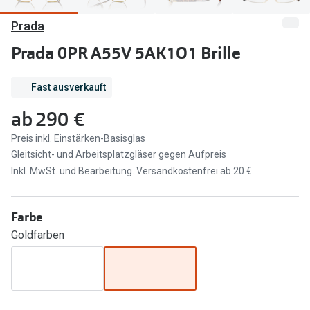
Prada
Marken
Sonnenbri
Ray-Ban
Prada 0PR A55V 5AK1O1 Brille
Marken
DbyD
Ray-Ban
Fast ausverkauft
Prada
Prada
ab
290 €
Seen
Ralph Lau
Preis inkl. Einstärken-Basisglas
Gleitsicht- und Arbeitsplatzgläser gegen Aufpreis
Miu Miu
Unofficial
Inkl. MwSt. und Bearbeitung. Versandkostenfrei ab 20 €
alle Marken
Oakley
Miu Miu
Farbe
Ratgeber
Goldfarben
Gleitsicht Ratgeber
alle Mark
Brillenpass richtig lesen
Trends
Alle Brillen Ratgeber
Ray-Ban 