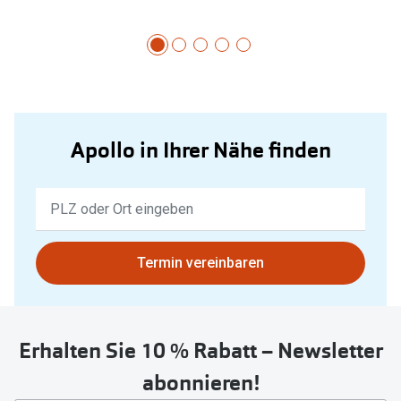
Apollo in Ihrer Nähe finden
Keine
Ergebnisse
gefunden.
Bitte
Termin vereinbaren
nutzen
Sie
untenstehenden
Erhalten Sie 10 % Rabatt – Newsletter
Button
um
abonnieren!
Ihren