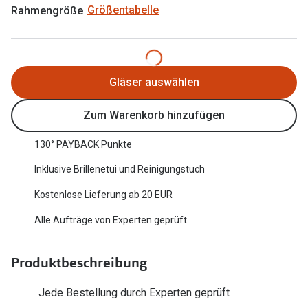
Rahmengröße
Größentabelle
Oakley Me
Angebote
Brillen 2 für 1
Sonnenbri
20% auf selbsttönende Gläser
Randlose 
Gläser auswählen
Back to School: 50% auf die zweite Kinderbrille
Fahrradbri
Zum Warenkorb hinzufügen
Farbe des
Trends
130° PAYBACK Punkte
Zubehör
Nuance Audio Brille
Inklusive Brillenetui und Reinigungstuch
Brillenbüg
Ray-Ban Meta
Kostenlose Lieferung ab 20 EUR
Brillenetui
Oakley Meta
Alle Aufträge von Experten geprüft
Brillenket
Brillentrends 2026
Produktbeschreibung
Ratgeber
Gläser
UV-Schutz
Jede Bestellung durch Experten geprüft
Glaspakete