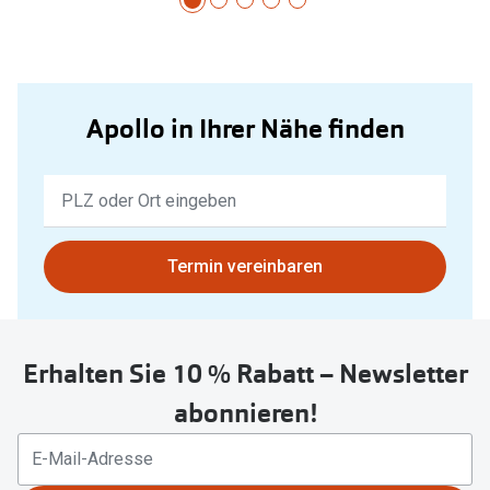
Apollo in Ihrer Nähe finden
Keine
Ergebnisse
gefunden.
Bitte
Termin vereinbaren
nutzen
Sie
untenstehenden
Erhalten Sie 10 % Rabatt – Newsletter
Button
um
abonnieren!
Ihren
aktuellen
Standort