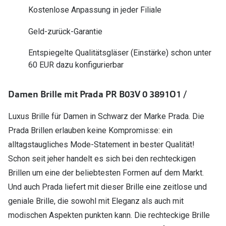
Polarisier
Kostenlose Anpassung in jeder Filiale
Glasveredelungen
Sonnenbri
Geld-zurück-Garantie
Brillenglas Typen
Alle Sonne
Transitions Gläser
Entspiegelte Qualitätsgläser (Einstärke) schon unter
60 EUR dazu konfigurierbar
Angebote
Blaulichtfilter
Brillen 2 f
Stellest®-Brillengläser
Damen Brille mit Prada PR B03V 0 3891O1 /
Luxus Brille für Damen in Schwarz der Marke Prada. Die
Zubehör
Prada Brillen erlauben keine Kompromisse: ein
Brillenbügel
alltagstaugliches Mode-Statement in bester Qualität!
Brillenetuis
Schon seit jeher handelt es sich bei den rechteckigen
Brillen um eine der beliebtesten Formen auf dem Markt.
Brillenkettchen
Und auch Prada liefert mit dieser Brille eine zeitlose und
geniale Brille, die sowohl mit Eleganz als auch mit
modischen Aspekten punkten kann. Die rechteckige Brille