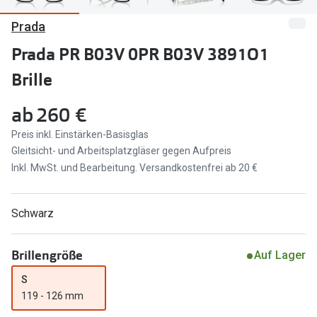
Prada
Marken
Sonnenbri
Ray-Ban
Prada PR B03V 0PR B03V 3891O1
Marken
Brille
DbyD
Ray-Ban
Prada
Prada
ab
260 €
Seen
Ralph Lau
Preis inkl. Einstärken-Basisglas
Gleitsicht- und Arbeitsplatzgläser gegen Aufpreis
Miu Miu
Unofficial
Inkl. MwSt. und Bearbeitung. Versandkostenfrei ab 20 €
alle Marken
Oakley
Schwarz
Miu Miu
Ratgeber
Gleitsicht Ratgeber
alle Mark
Brillengröße
Auf Lager
Brillenpass richtig lesen
S
Trends
119 - 126 mm
Alle Brillen Ratgeber
Ray-Ban 