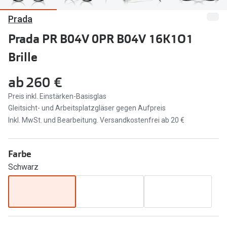
Prada
Marken
Sonnenbri
Ray-Ban
Prada PR B04V 0PR B04V 16K1O1
Marken
Brille
DbyD
Ray-Ban
Prada
Prada
ab
260 €
Seen
Ralph Lau
Preis inkl. Einstärken-Basisglas
Gleitsicht- und Arbeitsplatzgläser gegen Aufpreis
Miu Miu
Unofficial
Inkl. MwSt. und Bearbeitung. Versandkostenfrei ab 20 €
alle Marken
Oakley
Farbe
Miu Miu
Ratgeber
Schwarz
Gleitsicht Ratgeber
alle Mark
Brillenpass richtig lesen
Trends
Alle Brillen Ratgeber
Ray-Ban 