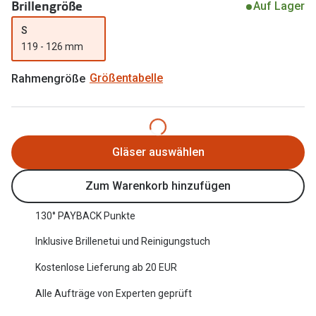
Brillengröße
Auf Lager
Oakley Me
Angebote
S
Brillen 2 für 1
Sonnenbri
119 - 126 mm
20% auf selbsttönende Gläser
Randlose 
Rahmengröße
Größentabelle
Back to School: 50% auf die zweite Kinderbrille
Fahrradbri
Farbe des
Trends
Gläser auswählen
Zubehör
Nuance Audio Brille
Brillenbüg
Zum Warenkorb hinzufügen
Ray-Ban Meta
Brillenetui
130° PAYBACK Punkte
Oakley Meta
Brillenket
Inklusive Brillenetui und Reinigungstuch
Brillentrends 2026
Kostenlose Lieferung ab 20 EUR
Ratgeber
Gläser
Alle Aufträge von Experten geprüft
UV-Schutz
Glaspakete