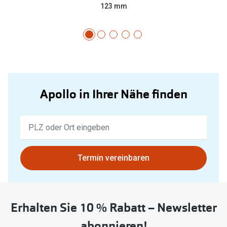
123 mm
Apollo in Ihrer Nähe finden
Keine
Ergebnisse
gefunden.
Bitte
Termin vereinbaren
nutzen
Sie
untenstehenden
Erhalten Sie 10 % Rabatt – Newsletter
Button
um
abonnieren!