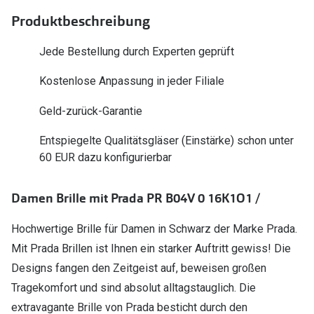
Polarisier
Glasveredelungen
Produktbeschreibung
Sonnenbri
Brillenglas Typen
Jede Bestellung durch Experten geprüft
Alle Sonne
Transitions Gläser
Kostenlose Anpassung in jeder Filiale
Angebote
Blaulichtfilter
Geld-zurück-Garantie
Brillen 2 f
Stellest®-Brillengläser
Entspiegelte Qualitätsgläser (Einstärke) schon unter
60 EUR dazu konfigurierbar
Zubehör
Brillenbügel
Damen Brille mit Prada PR B04V 0 16K1O1 /
Brillenetuis
Hochwertige Brille für Damen in Schwarz der Marke Prada.
Brillenkettchen
Mit Prada Brillen ist Ihnen ein starker Auftritt gewiss! Die
Designs fangen den Zeitgeist auf, beweisen großen
Tragekomfort und sind absolut alltagstauglich. Die
extravagante Brille von Prada besticht durch den