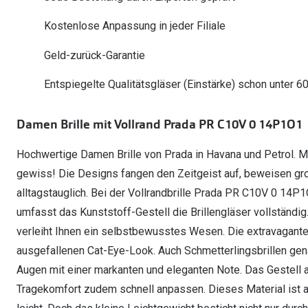
Oakley Meta entdecken
Wann brauche ich ein Hörgerät?
Lesebrillen
Mit Sehstärke
Online Brillenberater
alle Marken
Ratgeber
Kostenlose Anpassung in jeder Filiale
Hörgeräte-Arten
Kontaktlinsen-Pr
Weitere Kategorien
Sportsonnenbrillen
Hörtest
Gleitsicht Ratgeb
iWear Nimm 4 zah
Geld-zurück-Garantie
Ray-Ban Meta ausprobieren
Weitere Kategorien
Brillen Sale
Alle Hörakustik Ratgeber
Brillenpass richti
Kontaktlinsen-Ab
Entspiegelte Qualitätsgläser (Einstärke) schon unter 6
Sonnenbrillen Sale
Alle Brillen Ratge
iWear Direct
Damen Brille mit Vollrand Prada PR C10V 0 14P1O1
Hochwertige Damen Brille von Prada in Havana und Petrol. Mit 
gewiss! Die Designs fangen den Zeitgeist auf, beweisen gr
alltagstauglich. Bei der Vollrandbrille Prada PR C10V 0 14P
umfasst das Kunststoff-Gestell die Brillengläser vollständig
verleiht Ihnen ein selbstbewusstes Wesen. Die extravagante 
ausgefallenen Cat-Eye-Look. Auch Schmetterlingsbrillen gena
Augen mit einer markanten und eleganten Note. Das Gestell a
Tragekomfort zudem schnell anpassen. Dieses Material ist a