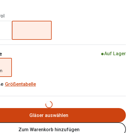
Brillen 2 für 1
Alle Marken
Zubehör
rol
Brillenbügel
Brillenetuis
Brillenkettchen
e
Auf Lager
mm
ße
Größentabelle
Gläser auswählen
Zum Warenkorb hinzufügen