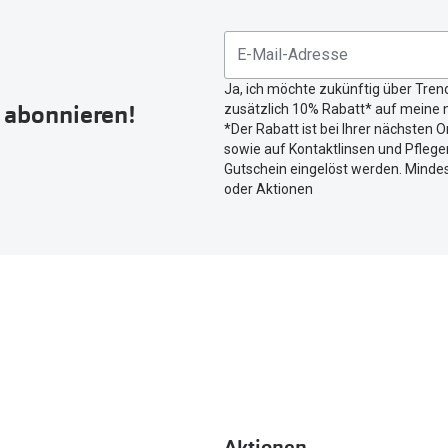
Sie
untenstehenden
Button
Ja, ich möchte zukünftig über Tren
um
r abonnieren!
zusätzlich 10% Rabatt* auf meine n
Ihren
*Der Rabatt ist bei Ihrer nächsten O
aktuellen
sowie auf Kontaktlinsen und Pflegem
Standort
Gutschein eingelöst werden. Mindes
zu
oder Aktionen
teilen.
Aktionen