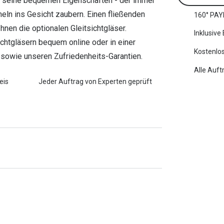
rch seine bequemen Eigenschaften - der immer
ln ins Gesicht zaubern. Einen fließenden
160° PAY
en die optionalen Gleitsichtgläser.
Inklusive
sichtgläsern bequem online oder in einer
Kostenlos
ng sowie unseren Zufriedenheits-Garantien.
Alle Auft
eis
Jeder Auftrag von Experten geprüft