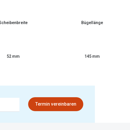
Scheibenbreite
Bügellänge
52 mm
145 mm
Termin vereinbaren