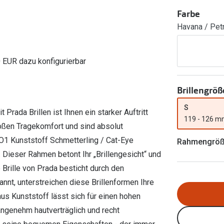
Ray-Ban Meta
Gleitsichtlinsen
Zahlung & Gutscheinkarten
Farbe
Zubehör
obetragen
Oakley Meta
Sphärische Linsen
Havana / Pet
Filialauskünfte
er
l 3
Brillentrends 2026
Brillenbügel
Torische Linsen
Rücksendung
g lesen
Brillenetuis
Farblinsen
o
Min.-5%
0 EUR dazu konfigurierbar
ber
Brillenkettchen
Motivlinsen
Brillengröß
S
Prada Brillen ist Ihnen ein starker Auftritt
119 - 126 
oßen Tragekomfort und sind absolut
1O1 Kunststoff Schmetterling / Cat-Eye
Rahmengrö
. Dieser Rahmen betont Ihr „Brillengesicht“ und
Brille von Prada besticht durch den
nnt, unterstreichen diese Brillenformen Ihre
us Kunststoff lässt sich für einen hohen
ngenehm hautverträglich und recht