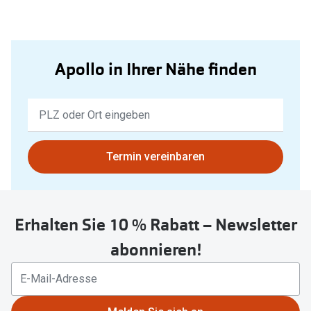
Apollo in Ihrer Nähe finden
Keine
Ergebnisse
gefunden.
Bitte
Termin vereinbaren
nutzen
Sie
untenstehenden
Erhalten Sie 10 % Rabatt – Newsletter
Button
um
abonnieren!
Ihren
aktuellen
Standort
zu