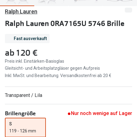
Ralph Lauren
Marken
Sonnenbri
Ray-Ban
Ralph Lauren 0RA7165U 5746 Brille
Marken
DbyD
Ray-Ban
Fast ausverkauft
Prada
Prada
ab
120 €
Seen
Ralph Lau
Preis inkl. Einstärken-Basisglas
Gleitsicht- und Arbeitsplatzgläser gegen Aufpreis
Miu Miu
Unofficial
Inkl. MwSt. und Bearbeitung. Versandkostenfrei ab 20 €
alle Marken
Oakley
Miu Miu
Transparent / Lila
Ratgeber
Gleitsicht Ratgeber
alle Mark
Brillengröße
Nur noch wenige auf Lager
Brillenpass richtig lesen
Trends
S
Alle Brillen Ratgeber
Ray-Ban 
119 - 126 mm