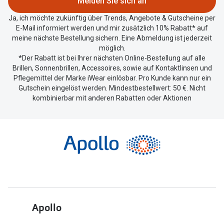
Melden Sie sich an
teilen.
Ja, ich möchte zukünftig über Trends, Angebote & Gutscheine per
E-Mail informiert werden und mir zusätzlich 10% Rabatt* auf
meine nächste Bestellung sichern. Eine Abmeldung ist jederzeit
möglich.
*Der Rabatt ist bei Ihrer nächsten Online-Bestellung auf alle
Brillen, Sonnenbrillen, Accessoires, sowie auf Kontaktlinsen und
Pflegemittel der Marke iWear einlösbar. Pro Kunde kann nur ein
Gutschein eingelöst werden. Mindestbestellwert: 50 €. Nicht
kombinierbar mit anderen Rabatten oder Aktionen
Apollo