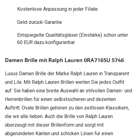
Polarisier
Glasveredelungen
Kostenlose Anpassung in jeder Filiale
Sonnenbri
Brillenglas Typen
Geld-zurück-Garantie
Alle Sonne
Transitions Gläser
Entspiegelte Qualitätsgläser (Einstärke) schon unter
60 EUR dazu konfigurierbar
Angebote
Blaulichtfilter
Brillen 2 f
Stellest®-Brillengläser
Damen Brille mit Ralph Lauren 0RA7165U 5746
Zubehör
Luxus Damen Brille der Marke Ralph Lauren in Transparent
Brillenbügel
und Lila. Mit Ralph Lauren Brillen werten Sie jedes Outfit
auf. Sie haben eine breite Auswahl an stilvollen Damen- und
Brillenetuis
Herrenbrillen für einen selbstsicheren und dezenten
Brillenkettchen
Auftritt. Ovale Brillen gehören zu den zeitlosen Klassikern,
die wir alle lieben. Auch die Brille von Ralph Lauren
überzeugt mit dieser Brillenform und sorgt mit
abgerundeten Kanten und schicken Linien für einen