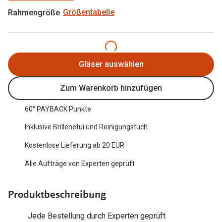
Oakley Me
Rahmengröße
Größentabelle
Angebote
Brillen 2 für 1
Sonnenbri
20% auf selbsttönende Gläser
Randlose 
Gläser auswählen
Back to School: 50% auf die zweite Kinderbrille
Fahrradbri
Zum Warenkorb hinzufügen
Farbe des
Trends
60° PAYBACK Punkte
Zubehör
Nuance Audio Brille
Inklusive Brillenetui und Reinigungstuch
Brillenbüg
Ray-Ban Meta
Kostenlose Lieferung ab 20 EUR
Brillenetui
Oakley Meta
Alle Aufträge von Experten geprüft
Brillenket
Brillentrends 2026
Ratgeber
Produktbeschreibung
Gläser
UV-Schutz
Glaspakete
Jede Bestellung durch Experten geprüft