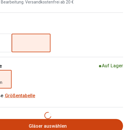
Brillen 2 für 1
d Bearbeitung. Versandkostenfrei ab 20 €
Alle Marken
Zubehör
Brillenbügel
Brillenetuis
Brillenkettchen
e
Auf Lager
mm
ße
Größentabelle
Gläser auswählen