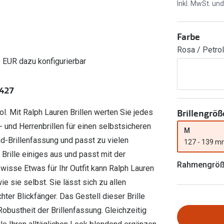
Ray-Ban Meta
Gleitsichtlinsen
Inkl. MwSt. un
Zahlung & Gutscheinkarten
Zubehör
obetragen
Oakley Meta
Sphärische Linsen
Filialauskünfte
Farbe
er
l 3
Brillentrends 2026
Brillenbügel
Torische Linsen
Rosa / Petrol
Rücksendung
g lesen
Brillenetuis
Farblinsen
o
Min.-5%
0 EUR dazu konfigurierbar
ber
Brillenkettchen
Motivlinsen
9427
Brillengröß
l. Mit Ralph Lauren Brillen werten Sie jedes
- und Herrenbrillen für einen selbstsicheren
M
and-Brillenfassung und passt zu vielen
127 - 139 
Brille einiges aus und passt mit der
Rahmengrö
sse Etwas für Ihr Outfit kann Ralph Lauren
wie sie selbst. Sie lässt sich zu allen
hter Blickfänger. Das Gestell dieser Brille
 Robustheit der Brillenfassung. Gleichzeitig