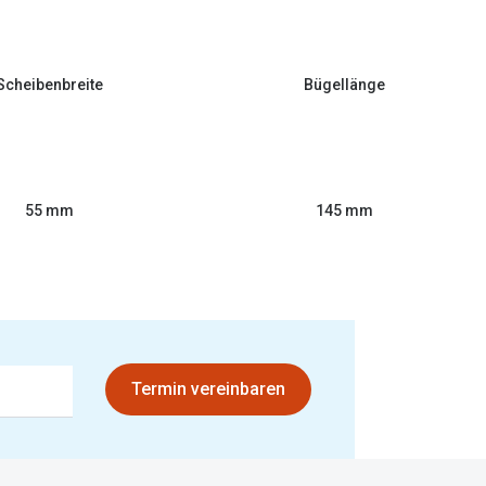
Scheibenbreite
Bügellänge
55 mm
145 mm
Termin vereinbaren