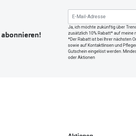
Sie
untenstehenden
Button
Ja, ich möchte zukünftig über Tren
um
r abonnieren!
zusätzlich 10% Rabatt* auf meine n
Ihren
*Der Rabatt ist bei Ihrer nächsten O
aktuellen
sowie auf Kontaktlinsen und Pflegem
Standort
Gutschein eingelöst werden. Mindes
zu
oder Aktionen
teilen.
Aktionen