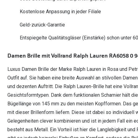
Oakley Meta entdecken
Wann brauche ich ein Hörgerät?
Lesebrillen
Mit Sehstärke
Online Brillenberater
alle Marken
Ratgeber
Kostenlose Anpassung in jeder Filiale
Hörgeräte-Arten
Kontaktlinsen-Pr
Weitere Kategorien
Sportsonnenbrillen
Hörtest
Gleitsicht Ratgeb
iWear Nimm 4 zah
Geld-zurück-Garantie
Ray-Ban Meta ausprobieren
Weitere Kategorien
Brillen Sale
Alle Hörakustik Ratgeber
Brillenpass richti
Kontaktlinsen-Ab
Entspiegelte Qualitätsgläser (Einstärke) schon unter 6
Sonnenbrillen Sale
Alle Brillen Ratge
iWear Direct
Damen Brille mit Vollrand Ralph Lauren RA6058 0 
Luxus Damen Brille der Marke Ralph Lauren in Rosa und Petro
Outfit auf. Sie haben eine breite Auswahl an stilvollen Damen
und dezenten Auftritt. Die Ralph Lauren-Brille hat eine Vollr
Gesichtsformtypen. Dank dem funktionalen Scharnier hält die 
Bügellänge von 145 mm zu den meisten Kopfformen. Das gewi
mit dieser Brillenform liefern. Diese ist dabei so individuell 
Gelegenheiten clever kombinieren und ist in jedem Fall ein ec
besteht aus Metall. Ein Vorteil ist hier die Langlebigkeit und