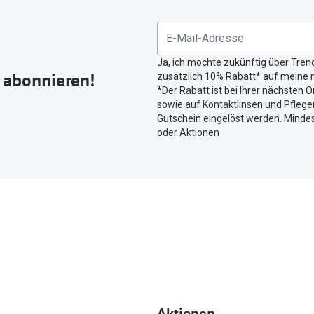
Sie
untenstehenden
Button
Ja, ich möchte zukünftig über Tren
um
r abonnieren!
zusätzlich 10% Rabatt* auf meine n
Ihren
*Der Rabatt ist bei Ihrer nächsten O
aktuellen
sowie auf Kontaktlinsen und Pflegem
Standort
Gutschein eingelöst werden. Mindes
zu
oder Aktionen
teilen.
Aktionen