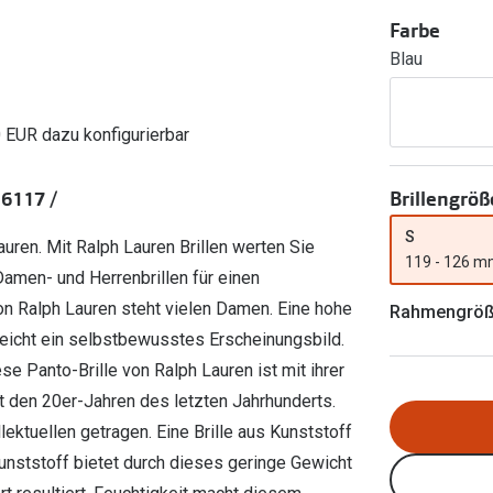
Ray-Ban Meta
Gleitsichtlinsen
Zahlung & Gutscheinkarten
Farbe
Zubehör
obetragen
Oakley Meta
Sphärische Linsen
Blau
Filialauskünfte
er
l 3
Brillentrends 2026
Brillenbügel
Torische Linsen
Rücksendung
g lesen
Brillenetuis
Farblinsen
o
Min.-5%
0 EUR dazu konfigurierbar
ber
Brillenkettchen
Motivlinsen
Brillengröß
 6117 /
S
uren. Mit Ralph Lauren Brillen werten Sie
119 - 126 
 Damen- und Herrenbrillen für einen
on Ralph Lauren steht vielen Damen. Eine hohe
Rahmengrö
streicht ein selbstbewusstes Erscheinungsbild.
 Panto-Brille von Ralph Lauren ist mit ihrer
t den 20er-Jahren des letzten Jahrhunderts.
ektuellen getragen. Eine Brille aus Kunststoff
 Kunststoff bietet durch dieses geringe Gewicht