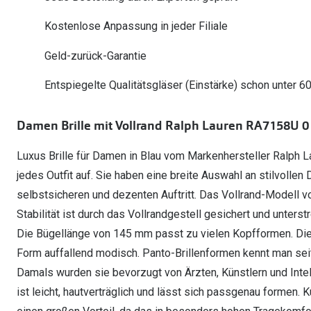
Oakley Meta entdecken
Wann brauche ich ein Hörgerät?
Lesebrillen
Mit Sehstärke
Online Brillenberater
alle Marken
Ratgeber
Kostenlose Anpassung in jeder Filiale
Hörgeräte-Arten
Kontaktlinsen-Pr
Weitere Kategorien
Sportsonnenbrillen
Hörtest
Gleitsicht Ratgeb
iWear Nimm 4 zah
Geld-zurück-Garantie
Ray-Ban Meta ausprobieren
Weitere Kategorien
Brillen Sale
Alle Hörakustik Ratgeber
Brillenpass richti
Kontaktlinsen-Ab
Entspiegelte Qualitätsgläser (Einstärke) schon unter 6
Sonnenbrillen Sale
Alle Brillen Ratge
iWear Direct
Damen Brille mit Vollrand Ralph Lauren RA7158U 0
Luxus Brille für Damen in Blau vom Markenhersteller Ralph La
jedes Outfit auf. Sie haben eine breite Auswahl an stilvollen
selbstsicheren und dezenten Auftritt. Das Vollrand-Modell v
Stabilität ist durch das Vollrandgestell gesichert und unter
Die Bügellänge von 145 mm passt zu vielen Kopfformen. Diese
Form auffallend modisch. Panto-Brillenformen kennt man sei
Damals wurden sie bevorzugt von Ärzten, Künstlern und Intell
ist leicht, hautverträglich und lässt sich passgenau formen.