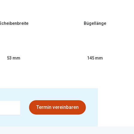
Scheibenbreite
Bügellänge
53 mm
145 mm
Termin vereinbaren