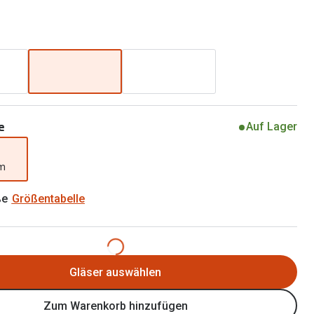
Brillen 2 für 1
Alle Marken
Zubehör
Brillenbügel
Brillenetuis
Brillenkettchen
e
Auf Lager
mm
ße
Größentabelle
Gläser auswählen
Zum Warenkorb hinzufügen