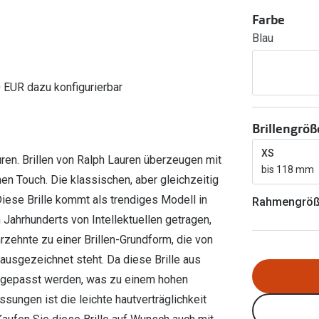
Ray-Ban Meta
Gleitsichtlinsen
Zahlung & Gutscheinkarten
Farbe
Zubehör
obetragen
Oakley Meta
Sphärische Linsen
Blau
Filialauskünfte
er
l 3
Brillentrends 2026
Brillenbügel
Torische Linsen
Rücksendung
g lesen
Brillenetuis
Farblinsen
o
Min.-5%
0 EUR dazu konfigurierbar
ber
Brillenkettchen
Motivlinsen
Brillengröß
XS
uren. Brillen von Ralph Lauren überzeugen mit
bis 118 mm
n Touch. Die klassischen, aber gleichzeitig
iese Brille kommt als trendiges Modell in
Rahmengrö
 Jahrhunderts von Intellektuellen getragen,
rzehnte zu einer Brillen-Grundform, die von
ausgezeichnet steht. Da diese Brille aus
 angepasst werden, was zu einem hohen
ssungen ist die leichte hautverträglichkeit