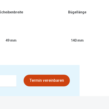
Scheibenbreite
Bügellänge
49 mm
140 mm
Termin vereinbaren