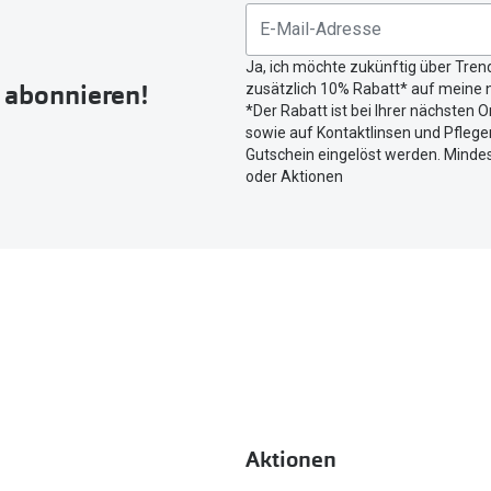
untenstehenden
Button
Ja, ich möchte zukünftig über Tren
um
r abonnieren!
zusätzlich 10% Rabatt* auf meine n
Ihren
*Der Rabatt ist bei Ihrer nächsten O
aktuellen
sowie auf Kontaktlinsen und Pflegem
Standort
Gutschein eingelöst werden. Mindes
zu
oder Aktionen
teilen.
Aktionen