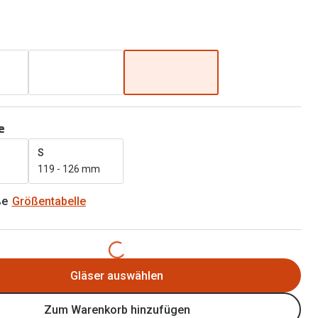
Brillen 2 für 1
Alle Marken
Zubehör
Brillenbügel
Brillenetuis
Brillenkettchen
e
S
119 - 126 mm
ße
Größentabelle
Gläser auswählen
Zum Warenkorb hinzufügen