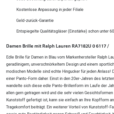
Oakley Meta entdecken
Wann brauche ich ein Hörgerät?
Lesebrillen
Mit Sehstärke
Online Brillenberater
alle Marken
Ratgeber
Kostenlose Anpassung in jeder Filiale
Hörgeräte-Arten
Kontaktlinsen-Pr
Weitere Kategorien
Sportsonnenbrillen
Hörtest
Gleitsicht Ratgeb
iWear Nimm 4 zah
Geld-zurück-Garantie
Ray-Ban Meta ausprobieren
Weitere Kategorien
Brillen Sale
Alle Hörakustik Ratgeber
Brillenpass richti
Kontaktlinsen-Ab
Entspiegelte Qualitätsgläser (Einstärke) schon unter 6
Sonnenbrillen Sale
Alle Brillen Ratge
iWear Direct
Damen Brille mit Ralph Lauren RA7182U 0 6117 /
Edle Brille für Damen in Blau vom Markenhersteller Ralph La
geradlinigem, unverschnörkeltem Design und einem sportliche
modischen Modelle sind echte Hingucker für jeden Anlass! D
einer Panto-Form daher. Einst in den 20er-Jahren des letzten
wandelte sich diese edle Panto-Brillenform im Laufe der Jah
allen gern getragen wird und die sehr vielen Gesichtsformen 
Kunststoff gefertigt ist, kann sie einfach an Ihre Kopfform
Tragekomfort beiträgt. Ein weiterer Vorteil von Kunststoff-Fa