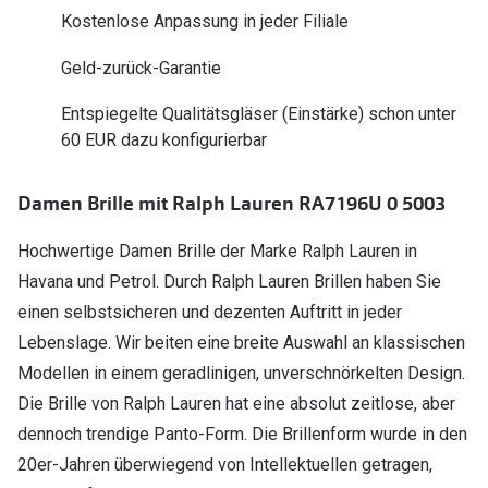
Polarisier
Kostenlose Anpassung in jeder Filiale
Glasveredelungen
Sonnenbri
Geld-zurück-Garantie
Brillenglas Typen
Alle Sonne
Transitions Gläser
Entspiegelte Qualitätsgläser (Einstärke) schon unter
60 EUR dazu konfigurierbar
Angebote
Blaulichtfilter
Brillen 2 f
Stellest®-Brillengläser
Damen Brille mit Ralph Lauren RA7196U 0 5003
Hochwertige Damen Brille der Marke Ralph Lauren in
Zubehör
Havana und Petrol. Durch Ralph Lauren Brillen haben Sie
Brillenbügel
einen selbstsicheren und dezenten Auftritt in jeder
Brillenetuis
Lebenslage. Wir beiten eine breite Auswahl an klassischen
Modellen in einem geradlinigen, unverschnörkelten Design.
Brillenkettchen
Die Brille von Ralph Lauren hat eine absolut zeitlose, aber
dennoch trendige Panto-Form. Die Brillenform wurde in den
20er-Jahren überwiegend von Intellektuellen getragen,