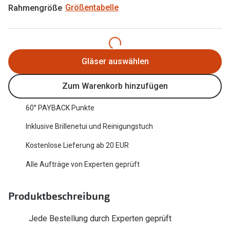
Rahmengröße
Größentabelle
Oakley Me
Angebote
Brillen 2 für 1
Sonnenbri
20% auf selbsttönende Gläser
Randlose 
Gläser auswählen
Back to School: 50% auf die zweite Kinderbrille
Fahrradbri
Zum Warenkorb hinzufügen
Farbe des
Trends
60° PAYBACK Punkte
Zubehör
Nuance Audio Brille
Inklusive Brillenetui und Reinigungstuch
Brillenbüg
Ray-Ban Meta
Kostenlose Lieferung ab 20 EUR
Brillenetui
Oakley Meta
Alle Aufträge von Experten geprüft
Brillenket
Brillentrends 2026
Produktbeschreibung
Ratgeber
Gläser
UV-Schutz
Jede Bestellung durch Experten geprüft
Glaspakete