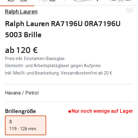
Ralph Lauren
Marken
Sonnenbri
Ray-Ban
Ralph Lauren RA7196U 0RA7196U
Marken
5003 Brille
DbyD
Ray-Ban
Prada
Prada
ab
120 €
Seen
Ralph Lau
Preis inkl. Einstärken-Basisglas
Gleitsicht- und Arbeitsplatzgläser gegen Aufpreis
Miu Miu
Unofficial
Inkl. MwSt. und Bearbeitung. Versandkostenfrei ab 20 €
alle Marken
Oakley
Havana / Petrol
Miu Miu
Ratgeber
Gleitsicht Ratgeber
alle Mark
Brillengröße
Nur noch wenige auf Lager
Brillenpass richtig lesen
S
Trends
119 - 126 mm
Alle Brillen Ratgeber
Ray-Ban 