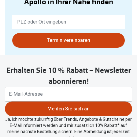
Apollo in Ihrer Nähe finden
Keine
Ergebnisse
gefunden.
Bitte
Termin vereinbaren
nutzen
Sie
untenstehenden
Erhalten Sie 10 % Rabatt – Newsletter
Button
um
abonnieren!
Ihren
aktuellen
Standort
zu
Melden Sie sich an
teilen.
Ja, ich möchte zukünftig über Trends, Angebote & Gutscheine per
E-Mail informiert werden und mir zusätzlich 10% Rabatt* auf
meine nächste Bestellung sichern. Eine Abmeldung ist jederzeit