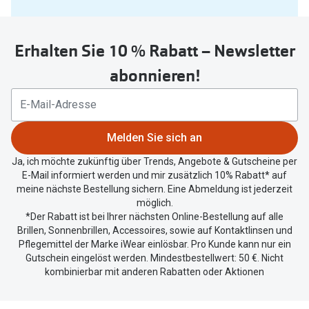
Sie
untenstehenden
Erhalten Sie 10 % Rabatt – Newsletter
Button
um
abonnieren!
Ihren
aktuellen
Standort
zu
Melden Sie sich an
teilen.
Ja, ich möchte zukünftig über Trends, Angebote & Gutscheine per
E-Mail informiert werden und mir zusätzlich 10% Rabatt* auf
meine nächste Bestellung sichern. Eine Abmeldung ist jederzeit
möglich.
*Der Rabatt ist bei Ihrer nächsten Online-Bestellung auf alle
Brillen, Sonnenbrillen, Accessoires, sowie auf Kontaktlinsen und
Pflegemittel der Marke iWear einlösbar. Pro Kunde kann nur ein
Gutschein eingelöst werden. Mindestbestellwert: 50 €. Nicht
kombinierbar mit anderen Rabatten oder Aktionen