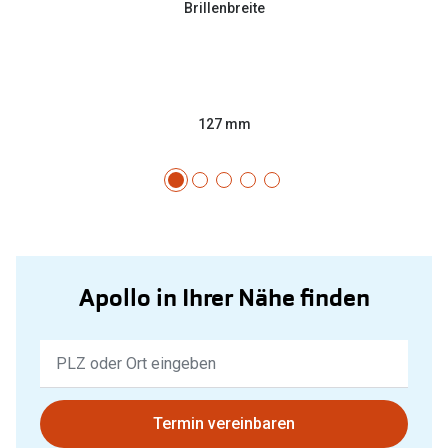
Brillenbreite
127 mm
Apollo in Ihrer Nähe finden
Keine
Ergebnisse
gefunden.
Bitte
Termin vereinbaren
nutzen