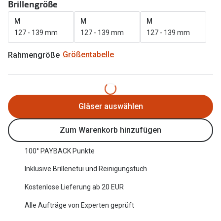
Brillengröße
Oakley Me
Angebote
M
M
M
Brillen 2 für 1
Sonnenbri
127 - 139 mm
127 - 139 mm
127 - 139 mm
20% auf selbsttönende Gläser
Randlose 
Rahmengröße
Größentabelle
Back to School: 50% auf die zweite Kinderbrille
Fahrradbri
Farbe des
Trends
Gläser auswählen
Zubehör
Nuance Audio Brille
Brillenbüg
Zum Warenkorb hinzufügen
Ray-Ban Meta
Brillenetui
100° PAYBACK Punkte
Oakley Meta
Brillenket
Inklusive Brillenetui und Reinigungstuch
Brillentrends 2026
Kostenlose Lieferung ab 20 EUR
Ratgeber
Gläser
Alle Aufträge von Experten geprüft
UV-Schutz
Glaspakete