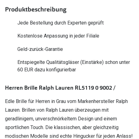
Polarisier
Glasveredelungen
Produktbeschreibung
Sonnenbri
Brillenglas Typen
Jede Bestellung durch Experten geprüft
Alle Sonne
Transitions Gläser
Kostenlose Anpassung in jeder Filiale
Angebote
Blaulichtfilter
Geld-zurück-Garantie
Brillen 2 f
Stellest®-Brillengläser
Entspiegelte Qualitätsgläser (Einstärke) schon unter
60 EUR dazu konfigurierbar
Zubehör
Brillenbügel
Herren Brille Ralph Lauren RL5119 0 9002 /
Brillenetuis
Edle Brille für Herren in Grau vom Markenhersteller Ralph
Brillenkettchen
Lauren. Brillen von Ralph Lauren überzeugen mit
geradlinigem, unverschnörkeltem Design und einem
sportlichen Touch. Die klassischen, aber gleichzeitig
modischen Modelle sind echte Hingucker für jeden Anlass!