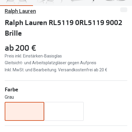
Ralph Lauren
Marken
Sonnenbri
Ray-Ban
Ralph Lauren RL5119 0RL5119 9002
Marken
Brille
DbyD
Ray-Ban
Prada
Prada
ab
200 €
Seen
Ralph Lau
Preis inkl. Einstärken-Basisglas
Gleitsicht- und Arbeitsplatzgläser gegen Aufpreis
Miu Miu
Unofficial
Inkl. MwSt. und Bearbeitung. Versandkostenfrei ab 20 €
alle Marken
Oakley
Farbe
Miu Miu
Ratgeber
Grau
Gleitsicht Ratgeber
alle Mark
Brillenpass richtig lesen
Trends
Alle Brillen Ratgeber
Ray-Ban 