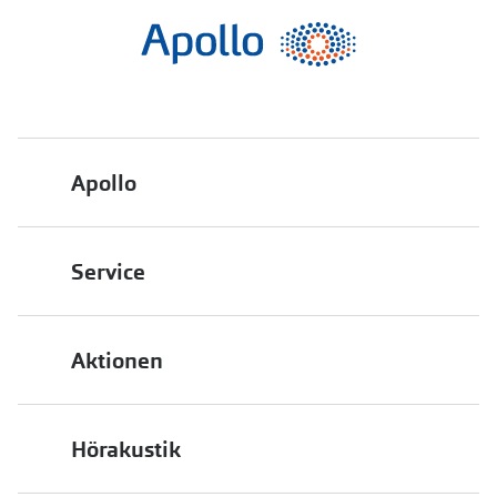
Apollo
Über uns
Service
Engagement
Bestellstatus
Energiepolitik
Aktionen
FAQ
Presse
2 für 1
Terminvereinbarung
Job & Karriere
Hörakustik
Back to School
Filialübersicht
Auszeichnungen