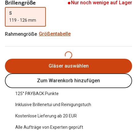
Brillengröße
Nur noch wenige auf Lager
Oakley Me
Angebote
S
Brillen 2 für 1
Sonnenbri
119 - 126 mm
20% auf selbsttönende Gläser
Randlose 
Rahmengröße
Größentabelle
Back to School: 50% auf die zweite Kinderbrille
Fahrradbri
Farbe des
Trends
Gläser auswählen
Zubehör
Nuance Audio Brille
Brillenbüg
Zum Warenkorb hinzufügen
Ray-Ban Meta
Brillenetui
125° PAYBACK Punkte
Oakley Meta
Brillenket
Inklusive Brillenetui und Reinigungstuch
Brillentrends 2026
Kostenlose Lieferung ab 20 EUR
Ratgeber
Gläser
Alle Aufträge von Experten geprüft
UV-Schutz
Glaspakete