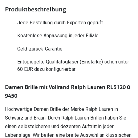
Polarisier
Glasveredelungen
Produktbeschreibung
Sonnenbri
Brillenglas Typen
Jede Bestellung durch Experten geprüft
Alle Sonne
Transitions Gläser
Kostenlose Anpassung in jeder Filiale
Angebote
Blaulichtfilter
Geld-zurück-Garantie
Brillen 2 f
Stellest®-Brillengläser
Entspiegelte Qualitätsgläser (Einstärke) schon unter
60 EUR dazu konfigurierbar
Zubehör
Brillenbügel
Damen Brille mit Vollrand Ralph Lauren RL5120 0
Brillenetuis
9450
Brillenkettchen
Hochwertige Damen Brille der Marke Ralph Lauren in
Schwarz und Braun. Durch Ralph Lauren Brillen haben Sie
einen selbstsicheren und dezenten Auftritt in jeder
Lebenslage. Wir beiten eine breite Auswahl an klassischen