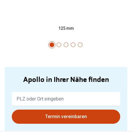
125 mm
Apollo in Ihrer Nähe finden
Keine
Ergebnisse
gefunden.
Bitte
Termin vereinbaren
nutzen
Sie