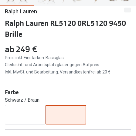
Ralph Lauren
Marken
Sonnenbri
Ray-Ban
Ralph Lauren RL5120 0RL5120 9450
Marken
Brille
DbyD
Ray-Ban
Prada
Prada
ab
249 €
Seen
Ralph Lau
Preis inkl. Einstärken-Basisglas
Gleitsicht- und Arbeitsplatzgläser gegen Aufpreis
Miu Miu
Unofficial
Inkl. MwSt. und Bearbeitung. Versandkostenfrei ab 20 €
alle Marken
Oakley
Farbe
Miu Miu
Ratgeber
Schwarz / Braun
Gleitsicht Ratgeber
alle Mark
Brillenpass richtig lesen
Trends
Alle Brillen Ratgeber
Ray-Ban 