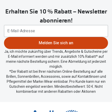
untenstehenden
Erhalten Sie 10 % Rabatt – Newsletter
Button
um
abonnieren!
Ihren
aktuellen
Standort
zu
Melden Sie sich an
teilen.
Ja, ich möchte zukünftig über Trends, Angebote & Gutscheine per
E-Mail informiert werden und mir zusätzlich 10% Rabatt* auf
meine nächste Bestellung sichern. Eine Abmeldung ist jederzeit
möglich.
*Der Rabatt ist bei Ihrer nächsten Online-Bestellung auf alle
Brillen, Sonnenbrillen, Accessoires, sowie auf Kontaktlinsen und
Pflegemittel der Marke iWear einlösbar. Pro Kunde kann nur ein
Gutschein eingelöst werden. Mindestbestellwert: 50 €. Nicht
kombinierbar mit anderen Rabatten oder Aktionen