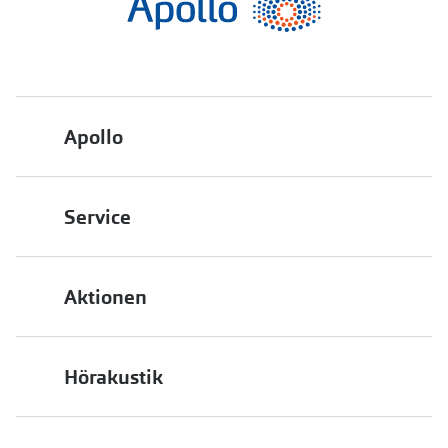
Apollo
Über uns
Service
Engagement
Bestellstatus
Energiepolitik
Aktionen
FAQ
Presse
2 für 1
Terminvereinbarung
Job & Karriere
Hörakustik
Back to School
Filialübersicht
Auszeichnungen
Hörgeräte
Bis zu -10% auf iWear
PAYBACK bei Apollo