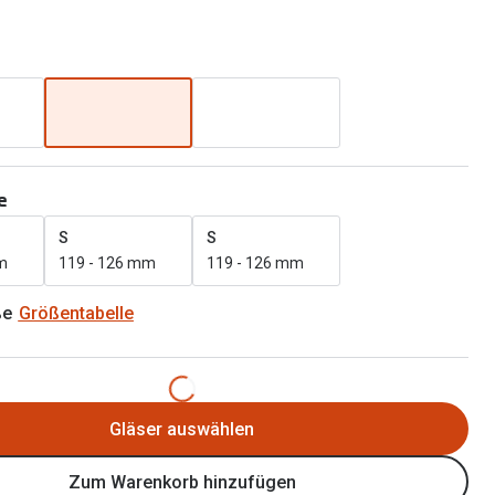
Brillen 2 für 1
Alle Marken
Zubehör
Brillenbügel
Brillenetuis
Brillenkettchen
e
S
S
m
119 - 126 mm
119 - 126 mm
ße
Größentabelle
Gläser auswählen
Zum Warenkorb hinzufügen