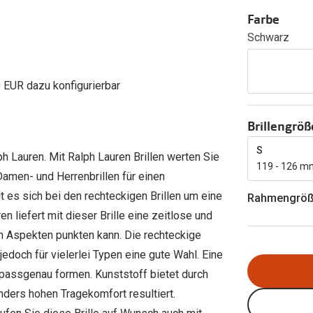
Ray-Ban Meta
Gleitsichtlinsen
Zahlung & Gutscheinkarten
Farbe
Zubehör
obetragen
Oakley Meta
Sphärische Linsen
Schwarz
Filialauskünfte
er
l 3
Brillentrends 2026
Brillenbügel
Torische Linsen
Rücksendung
g lesen
Brillenetuis
Farblinsen
o
Min.-5%
0 EUR dazu konfigurierbar
ber
Brillenkettchen
Motivlinsen
Brillengröß
S
h Lauren. Mit Ralph Lauren Brillen werten Sie
119 - 126 m
 Damen- und Herrenbrillen für einen
t es sich bei den rechteckigen Brillen um eine
Rahmengrö
 liefert mit dieser Brille eine zeitlose und
en Aspekten punkten kann. Die rechteckige
jedoch für vielerlei Typen eine gute Wahl. Eine
ch passgenau formen. Kunststoff bietet durch
nders hohen Tragekomfort resultiert.