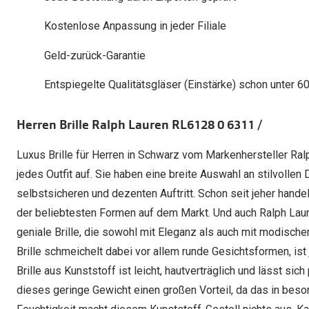
Oakley Meta entdecken
Wann brauche ich ein Hörgerät?
Lesebrillen
Mit Sehstärke
Online Brillenberater
alle Marken
Ratgeber
Kostenlose Anpassung in jeder Filiale
Hörgeräte-Arten
Kontaktlinsen-Pr
Weitere Kategorien
Sportsonnenbrillen
Hörtest
Gleitsicht Ratgeb
iWear Nimm 4 zah
Geld-zurück-Garantie
Ray-Ban Meta ausprobieren
Weitere Kategorien
Brillen Sale
Alle Hörakustik Ratgeber
Brillenpass richti
Kontaktlinsen-Ab
Entspiegelte Qualitätsgläser (Einstärke) schon unter 6
Sonnenbrillen Sale
Alle Brillen Ratge
iWear Direct
Herren Brille Ralph Lauren RL6128 0 6311 /
Luxus Brille für Herren in Schwarz vom Markenhersteller Ralp
jedes Outfit auf. Sie haben eine breite Auswahl an stilvollen
selbstsicheren und dezenten Auftritt. Schon seit jeher handel
der beliebtesten Formen auf dem Markt. Und auch Ralph Lauren
geniale Brille, die sowohl mit Eleganz als auch mit modisch
Brille schmeichelt dabei vor allem runde Gesichtsformen, ist 
Brille aus Kunststoff ist leicht, hautverträglich und lässt si
dieses geringe Gewicht einen großen Vorteil, da das in beso