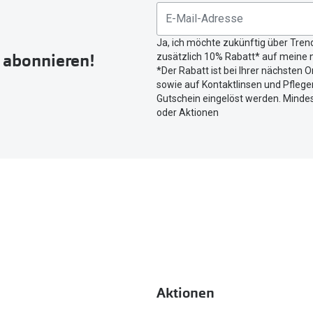
untenstehenden
Button
Ja, ich möchte zukünftig über Tren
um
r abonnieren!
zusätzlich 10% Rabatt* auf meine n
Ihren
*Der Rabatt ist bei Ihrer nächsten O
aktuellen
sowie auf Kontaktlinsen und Pflegem
Standort
Gutschein eingelöst werden. Mindes
zu
oder Aktionen
teilen.
Aktionen