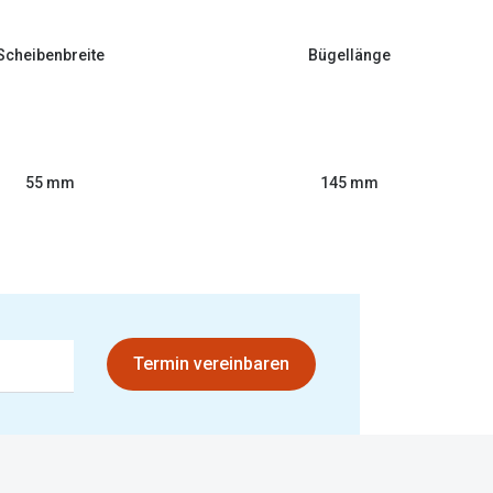
Scheibenbreite
Bügellänge
55 mm
145 mm
Termin vereinbaren