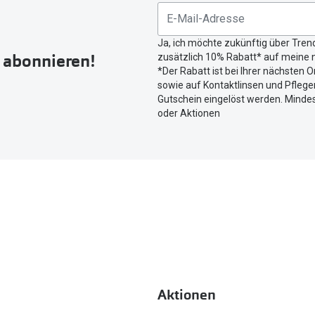
untenstehenden
Button
Ja, ich möchte zukünftig über Tren
um
r abonnieren!
zusätzlich 10% Rabatt* auf meine n
Ihren
*Der Rabatt ist bei Ihrer nächsten O
aktuellen
sowie auf Kontaktlinsen und Pflegem
Standort
Gutschein eingelöst werden. Mindes
zu
oder Aktionen
teilen.
Aktionen