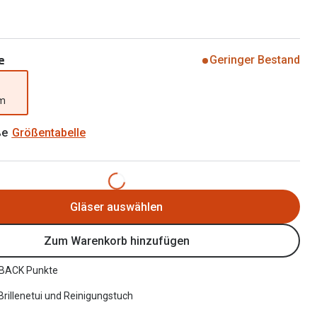
Brillen 2 für 1
Alle Marken
Zubehör
Brillenbügel
e
Geringer Bestand
Brillenetuis
mm
Brillenkettchen
ße
Größentabelle
Gläser auswählen
Zum Warenkorb hinzufügen
BACK Punkte
 Brillenetui und Reinigungstuch