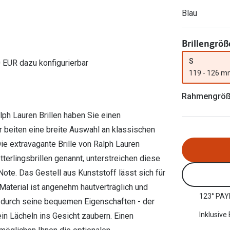
Ray-Ban Meta
Gleitsichtlinsen
Zahlung & Gutscheinkarten
Blau
Zubehör
obetragen
Oakley Meta
Sphärische Linsen
Filialauskünfte
er
l 3
Brillentrends 2026
Brillenbügel
Torische Linsen
Brillengröß
Rücksendung
g lesen
Brillenetuis
Farblinsen
o
Min.-5%
S
0 EUR dazu konfigurierbar
119 - 126 
ber
Brillenkettchen
Motivlinsen
Rahmengrö
lph Lauren Brillen haben Sie einen
r beiten eine breite Auswahl an klassischen
ie extravagante Brille von Ralph Lauren
erlingsbrillen genannt, unterstreichen diese
ote. Das Gestell aus Kunststoff lässt sich für
aterial ist angenehm hautverträglich und
123° PAY
ur durch seine bequemen Eigenschaften - der
Inklusive
n Lächeln ins Gesicht zaubern. Einen