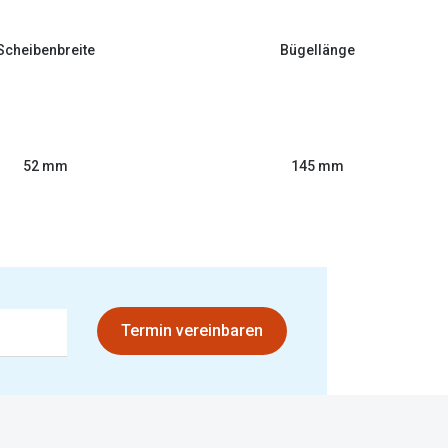
Scheibenbreite
Bügellänge
52 mm
145 mm
Termin vereinbaren