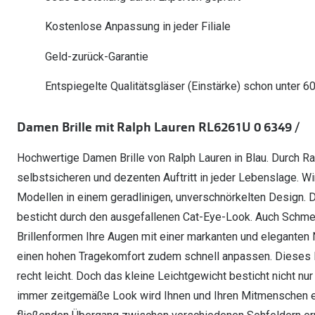
Oakley Meta entdecken
Wann brauche ich ein Hörgerät?
Lesebrillen
Mit Sehstärke
Online Brillenberater
alle Marken
Ratgeber
Kostenlose Anpassung in jeder Filiale
Hörgeräte-Arten
Kontaktlinsen-Pr
Weitere Kategorien
Sportsonnenbrillen
Hörtest
Gleitsicht Ratgeb
iWear Nimm 4 zah
Geld-zurück-Garantie
Ray-Ban Meta ausprobieren
Weitere Kategorien
Brillen Sale
Alle Hörakustik Ratgeber
Brillenpass richti
Kontaktlinsen-Ab
Entspiegelte Qualitätsgläser (Einstärke) schon unter 6
Sonnenbrillen Sale
Alle Brillen Ratge
iWear Direct
Damen Brille mit Ralph Lauren RL6261U 0 6349 /
Hochwertige Damen Brille von Ralph Lauren in Blau. Durch Ra
selbstsicheren und dezenten Auftritt in jeder Lebenslage. Wi
Modellen in einem geradlinigen, unverschnörkelten Design. D
besticht durch den ausgefallenen Cat-Eye-Look. Auch Schmett
Brillenformen Ihre Augen mit einer markanten und eleganten N
einen hohen Tragekomfort zudem schnell anpassen. Dieses M
recht leicht. Doch das kleine Leichtgewicht besticht nicht n
immer zeitgemäße Look wird Ihnen und Ihren Mitmenschen ei