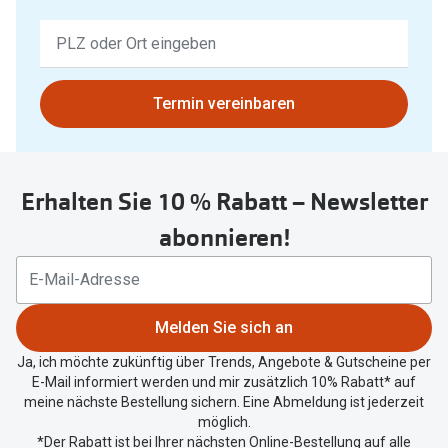
Keine
Ergebnisse
gefunden.
Bitte
Termin vereinbaren
nutzen
Sie
untenstehenden
Erhalten Sie 10 % Rabatt – Newsletter
Button
um
abonnieren!
Ihren
aktuellen
Standort
zu
Melden Sie sich an
teilen.
Ja, ich möchte zukünftig über Trends, Angebote & Gutscheine per
E-Mail informiert werden und mir zusätzlich 10% Rabatt* auf
meine nächste Bestellung sichern. Eine Abmeldung ist jederzeit
möglich.
*Der Rabatt ist bei Ihrer nächsten Online-Bestellung auf alle