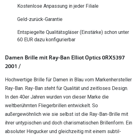
Polarisier
Kostenlose Anpassung in jeder Filiale
Glasveredelungen
Sonnenbri
Geld-zurück-Garantie
Brillenglas Typen
Alle Sonne
Transitions Gläser
Entspiegelte Qualitätsgläser (Einstärke) schon unter
60 EUR dazu konfigurierbar
Angebote
Blaulichtfilter
Brillen 2 f
Stellest®-Brillengläser
Damen Brille mit Ray-Ban Elliot Optics 0RX5397
2001 /
Zubehör
Hochwertige Brille für Damen in Blau vom Markenhersteller
Brillenbügel
Ray-Ban. Ray-Ban steht für Qualität und zeitloses Design.
Brillenetuis
In den 40er Jahren wurden von dieser Marke die
weltberühmten Fliegerbrillen entwickelt. So
Brillenkettchen
außergewöhnlich wie sie selbst ist die Ray-Ban-Brille mit
ihrer untypischen und doch charismatischen Brillenform. Ein
absoluter Hingucker und gleichzeitig mit einem subtil-