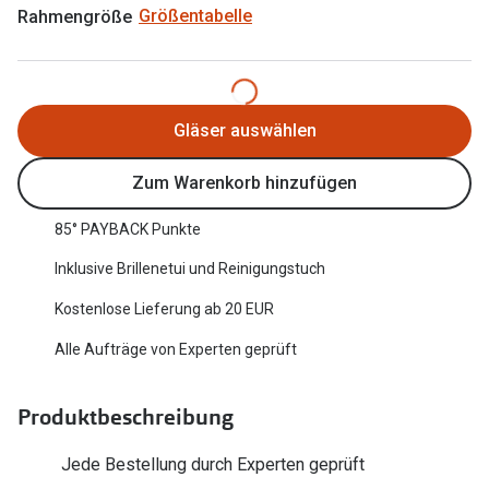
Rahmengröße
Größentabelle
Oakley Me
Angebote
Brillen 2 für 1
Sonnenbri
20% auf selbsttönende Gläser
Randlose 
Gläser auswählen
Back to School: 50% auf die zweite Kinderbrille
Fahrradbri
Zum Warenkorb hinzufügen
Farbe des
Trends
85° PAYBACK Punkte
Zubehör
Nuance Audio Brille
Inklusive Brillenetui und Reinigungstuch
Brillenbüg
Ray-Ban Meta
Kostenlose Lieferung ab 20 EUR
Brillenetui
Oakley Meta
Alle Aufträge von Experten geprüft
Brillenket
Brillentrends 2026
Produktbeschreibung
Ratgeber
Gläser
UV-Schutz
Jede Bestellung durch Experten geprüft
Glaspakete