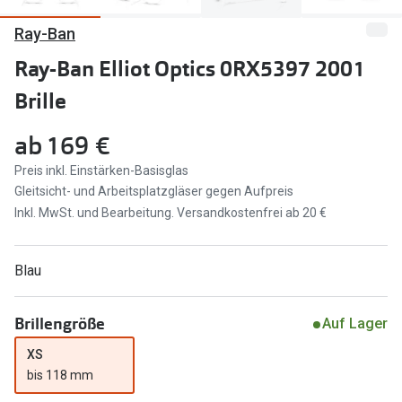
Ray-Ban
Marken
Sonnenbri
Ray-Ban
Ray-Ban Elliot Optics 0RX5397 2001
Marken
Brille
DbyD
Ray-Ban
Prada
Prada
ab
169 €
Seen
Ralph Lau
Preis inkl. Einstärken-Basisglas
Gleitsicht- und Arbeitsplatzgläser gegen Aufpreis
Miu Miu
Unofficial
Inkl. MwSt. und Bearbeitung. Versandkostenfrei ab 20 €
alle Marken
Oakley
Blau
Miu Miu
Ratgeber
Gleitsicht Ratgeber
alle Mark
Brillengröße
Auf Lager
Brillenpass richtig lesen
XS
Trends
bis 118 mm
Alle Brillen Ratgeber
Ray-Ban 