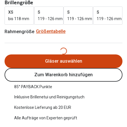
Brillengröße
Oakley Me
Angebote
XS
S
S
S
Brillen 2 für 1
Sonnenbri
bis 118 mm
119 - 126 mm
119 - 126 mm
119 - 126 mm
20% auf selbsttönende Gläser
Randlose 
Rahmengröße
Größentabelle
Back to School: 50% auf die zweite Kinderbrille
Fahrradbri
Farbe des
Trends
Gläser auswählen
Zubehör
Nuance Audio Brille
Brillenbüg
Zum Warenkorb hinzufügen
Ray-Ban Meta
Brillenetui
85° PAYBACK Punkte
Oakley Meta
Brillenket
Inklusive Brillenetui und Reinigungstuch
Brillentrends 2026
Kostenlose Lieferung ab 20 EUR
Ratgeber
Gläser
Alle Aufträge von Experten geprüft
UV-Schutz
Glaspakete