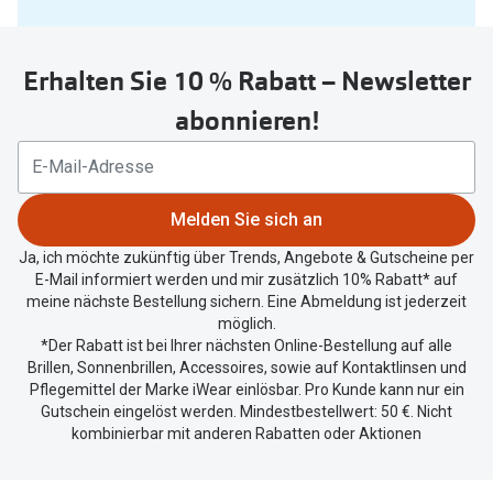
Sie
untenstehenden
Erhalten Sie 10 % Rabatt – Newsletter
Button
um
abonnieren!
Ihren
aktuellen
Standort
zu
Melden Sie sich an
teilen.
Ja, ich möchte zukünftig über Trends, Angebote & Gutscheine per
E-Mail informiert werden und mir zusätzlich 10% Rabatt* auf
meine nächste Bestellung sichern. Eine Abmeldung ist jederzeit
möglich.
*Der Rabatt ist bei Ihrer nächsten Online-Bestellung auf alle
Brillen, Sonnenbrillen, Accessoires, sowie auf Kontaktlinsen und
Pflegemittel der Marke iWear einlösbar. Pro Kunde kann nur ein
Gutschein eingelöst werden. Mindestbestellwert: 50 €. Nicht
kombinierbar mit anderen Rabatten oder Aktionen