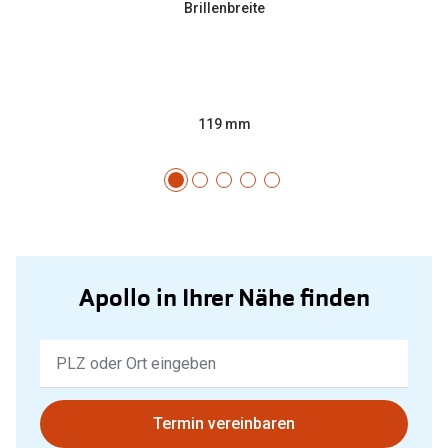
Brillenbreite
119 mm
Apollo in Ihrer Nähe finden
Keine
Ergebnisse
gefunden.
Bitte
Termin vereinbaren
nutzen