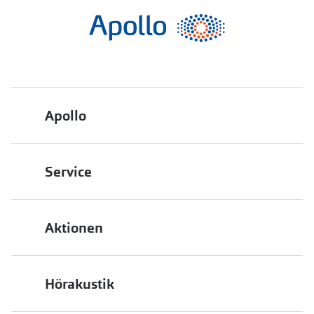
Apollo
Über uns
Service
Engagement
Bestellstatus
Energiepolitik
Aktionen
FAQ
Presse
2 für 1
Terminvereinbarung
Job & Karriere
Hörakustik
Back to School
Filialübersicht
Auszeichnungen