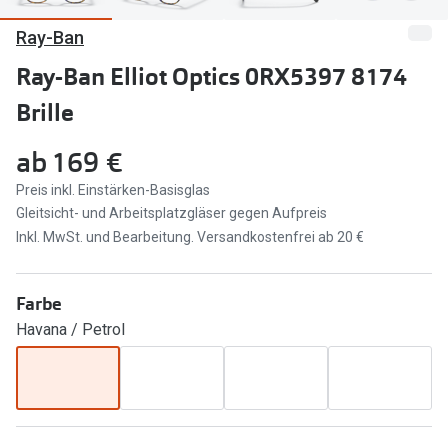
Ray-Ban
Marken
Sonnenbri
Ray-Ban
Ray-Ban Elliot Optics 0RX5397 8174
Marken
Brille
DbyD
Ray-Ban
Prada
Prada
ab
169 €
Seen
Ralph Lau
Preis inkl. Einstärken-Basisglas
Gleitsicht- und Arbeitsplatzgläser gegen Aufpreis
Miu Miu
Unofficial
Inkl. MwSt. und Bearbeitung. Versandkostenfrei ab 20 €
alle Marken
Oakley
Farbe
Miu Miu
Ratgeber
Havana / Petrol
Gleitsicht Ratgeber
alle Mark
Brillenpass richtig lesen
Trends
Alle Brillen Ratgeber
Ray-Ban 