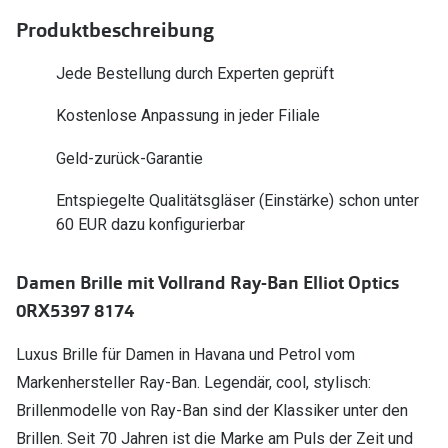
Polarisier
Glasveredelungen
Produktbeschreibung
Sonnenbri
Brillenglas Typen
Jede Bestellung durch Experten geprüft
Alle Sonne
Transitions Gläser
Kostenlose Anpassung in jeder Filiale
Angebote
Blaulichtfilter
Geld-zurück-Garantie
Brillen 2 f
Stellest®-Brillengläser
Entspiegelte Qualitätsgläser (Einstärke) schon unter
60 EUR dazu konfigurierbar
Zubehör
Brillenbügel
Damen Brille mit Vollrand Ray-Ban Elliot Optics
Brillenetuis
0RX5397 8174
Brillenkettchen
Luxus Brille für Damen in Havana und Petrol vom
Markenhersteller Ray-Ban. Legendär, cool, stylisch:
Brillenmodelle von Ray-Ban sind der Klassiker unter den
Brillen. Seit 70 Jahren ist die Marke am Puls der Zeit und