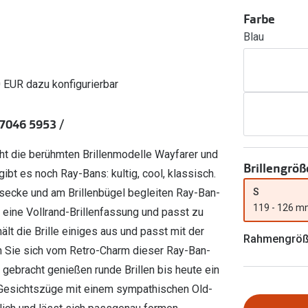
Ray-Ban Meta
Gleitsichtlinsen
Zahlung & Gutscheinkarten
Farbe
Zubehör
obetragen
Oakley Meta
Sphärische Linsen
Blau
Filialauskünfte
er
l 3
Brillentrends 2026
Brillenbügel
Torische Linsen
Rücksendung
g lesen
Brillenetuis
Farblinsen
o
Min.-5%
0 EUR dazu konfigurierbar
ber
Brillenkettchen
Motivlinsen
7046 5953 /
cht die berühmten Brillenmodelle Wayfarer und
Brillengröß
ibt es noch Ray-Bans: kultig, cool, klassisch.
S
asecke und am Brillenbügel begleiten Ray-Ban-
119 - 126 
t eine Vollrand-Brillenfassung und passt zu
lt die Brille einiges aus und passt mit der
Rahmengrö
 Sie sich vom Retro-Charm dieser Ray-Ban-
 gebracht genießen runde Brillen bis heute ein
Gesichtszüge mit einem sympathischen Old-