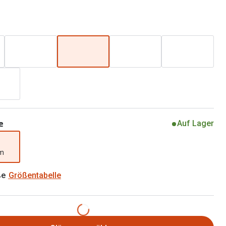
Brillen 2 für 1
Alle Marken
Zubehör
Brillenbügel
Brillenetuis
Brillenkettchen
e
Auf Lager
mm
ße
Größentabelle