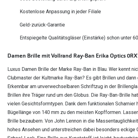
Oakley Meta entdecken
Wann brauche ich ein Hörgerät?
Lesebrillen
Mit Sehstärke
Online Brillenberater
alle Marken
Ratgeber
Kostenlose Anpassung in jeder Filiale
Hörgeräte-Arten
Kontaktlinsen-Pr
Weitere Kategorien
Sportsonnenbrillen
Hörtest
Gleitsicht Ratgeb
iWear Nimm 4 zah
Geld-zurück-Garantie
Ray-Ban Meta ausprobieren
Weitere Kategorien
Brillen Sale
Alle Hörakustik Ratgeber
Brillenpass richti
Kontaktlinsen-Ab
Entspiegelte Qualitätsgläser (Einstärke) schon unter 6
Sonnenbrillen Sale
Alle Brillen Ratge
iWear Direct
Damen Brille mit Vollrand Ray-Ban Erika Optics 0RX
Luxus Damen Brille der Marke Ray-Ban in Blau. Wer kennt ni
Clubmaster der Kultmarke Ray-Ban? Es gibt Brillen und dann g
Erkennbar am unverwechselbaren Schriftzug in der Brillengl
Brillen ihre Träger rund um den Globus. Die Ray-Ban-Brille ha
vielen Gesichtsformtypen. Dank dem funktionalen Scharnier hä
Bügellänge von 140 mm zu den meisten Kopfformen. Lassen
Brille bezaubern. Von John Lennon in die Massentauglichkeit
hohes Ansehen und unterstreichen dabei besonders eckige 