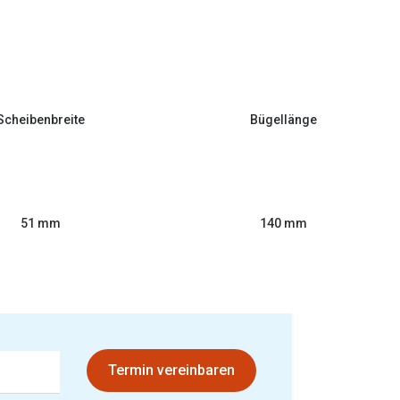
Scheibenbreite
Bügellänge
51 mm
140 mm
Termin vereinbaren