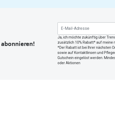
gefunden.
Bitte
nutzen
Sie
untenstehenden
Button
Ja, ich möchte zukünftig über Tren
um
r abonnieren!
zusätzlich 10% Rabatt* auf meine n
Ihren
*Der Rabatt ist bei Ihrer nächsten O
aktuellen
sowie auf Kontaktlinsen und Pflegem
Standort
Gutschein eingelöst werden. Mindes
zu
oder Aktionen
teilen.