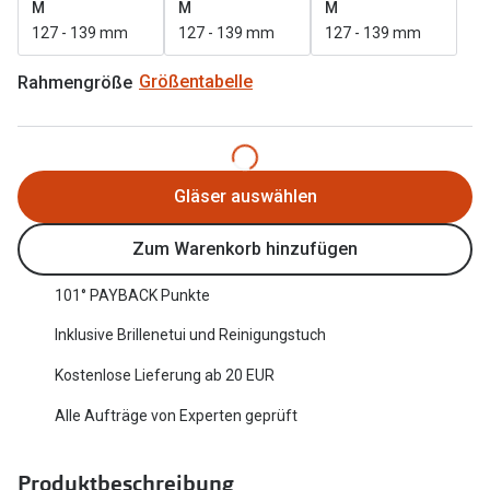
M
M
M
Oakley Me
Angebote
127 - 139 mm
127 - 139 mm
127 - 139 mm
Brillen 2 für 1
Sonnenbri
Rahmengröße
Größentabelle
20% auf selbsttönende Gläser
Randlose 
Back to School: 50% auf die zweite Kinderbrille
Fahrradbri
Gläser auswählen
Farbe des
Trends
Zum Warenkorb hinzufügen
Zubehör
Nuance Audio Brille
Brillenbüg
101° PAYBACK Punkte
Ray-Ban Meta
Brillenetui
Inklusive Brillenetui und Reinigungstuch
Oakley Meta
Brillenket
Kostenlose Lieferung ab 20 EUR
Brillentrends 2026
Alle Aufträge von Experten geprüft
Ratgeber
Gläser
UV-Schutz
Glaspakete
Produktbeschreibung