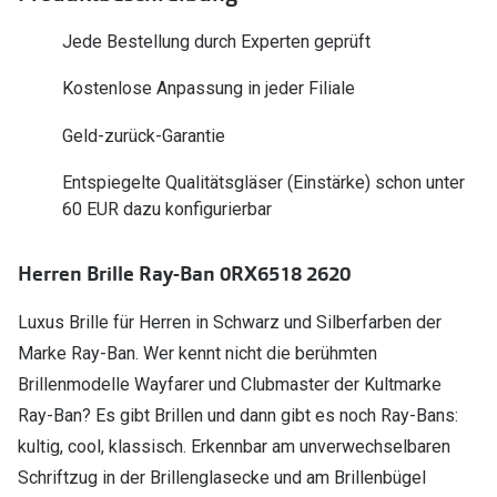
Polarisier
Glasveredelungen
Jede Bestellung durch Experten geprüft
Sonnenbri
Brillenglas Typen
Kostenlose Anpassung in jeder Filiale
Alle Sonne
Transitions Gläser
Geld-zurück-Garantie
Angebote
Blaulichtfilter
Entspiegelte Qualitätsgläser (Einstärke) schon unter
Brillen 2 f
Stellest®-Brillengläser
60 EUR dazu konfigurierbar
Zubehör
Herren Brille Ray-Ban 0RX6518 2620
Brillenbügel
Luxus Brille für Herren in Schwarz und Silberfarben der
Brillenetuis
Marke Ray-Ban. Wer kennt nicht die berühmten
Brillenkettchen
Brillenmodelle Wayfarer und Clubmaster der Kultmarke
Ray-Ban? Es gibt Brillen und dann gibt es noch Ray-Bans:
kultig, cool, klassisch. Erkennbar am unverwechselbaren
Schriftzug in der Brillenglasecke und am Brillenbügel