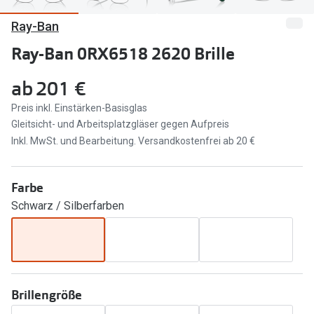
Ray-Ban
Marken
Sonnenbri
Ray-Ban
Ray-Ban 0RX6518 2620 Brille
Marken
DbyD
Ray-Ban
ab
201 €
Prada
Prada
Preis inkl. Einstärken-Basisglas
Gleitsicht- und Arbeitsplatzgläser gegen Aufpreis
Seen
Ralph Lau
Inkl. MwSt. und Bearbeitung. Versandkostenfrei ab 20 €
Miu Miu
Unofficial
Farbe
alle Marken
Oakley
Schwarz / Silberfarben
Miu Miu
Ratgeber
Gleitsicht Ratgeber
alle Mark
Brillenpass richtig lesen
Trends
Brillengröße
Alle Brillen Ratgeber
Ray-Ban 