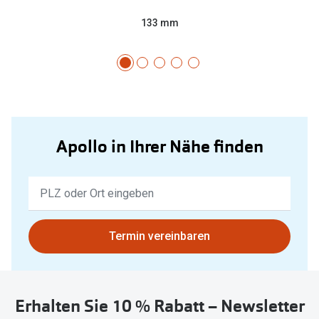
133 mm
Apollo in Ihrer Nähe finden
Keine
Ergebnisse
gefunden.
Bitte
Termin vereinbaren
nutzen
Sie
untenstehenden
Erhalten Sie 10 % Rabatt – Newsletter
Button