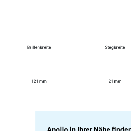
Brillenbreite
Stegbreite
121 mm
21 mm
Apollo in Ihrer Nähe finde