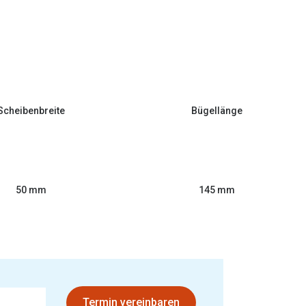
Scheibenbreite
Bügellänge
50 mm
145 mm
Termin vereinbaren