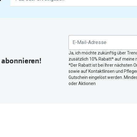
Ergebnisse
gefunden.
Bitte
nutzen
Sie
untenstehenden
Button
Ja, ich möchte zukünftig über Tren
um
r abonnieren!
zusätzlich 10% Rabatt* auf meine n
Ihren
*Der Rabatt ist bei Ihrer nächsten O
aktuellen
sowie auf Kontaktlinsen und Pflegem
Standort
Gutschein eingelöst werden. Mindes
zu
oder Aktionen
teilen.