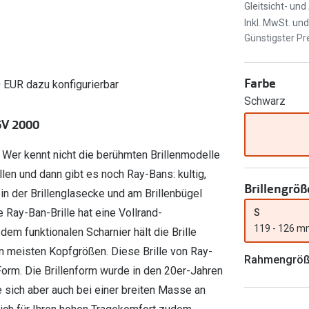
Ray-Ban Meta
Gleitsichtlinsen
Gleitsicht- un
Zahlung & Gutscheinkarten
Inkl. MwSt. un
Zubehör
obetragen
Oakley Meta
Sphärische Linsen
Günstigster Pre
Filialauskünfte
er
l 3
Brillentrends 2026
Brillenbügel
Torische Linsen
Rücksendung
g lesen
Brillenetuis
Farblinsen
o
Min.-5%
Farbe
0 EUR dazu konfigurierbar
Schwarz
ber
Brillenkettchen
Motivlinsen
6V 2000
 Wer kennt nicht die berühmten Brillenmodelle
len und dann gibt es noch Ray-Bans: kultig,
Brillengröß
in der Brillenglasecke und am Brillenbügel
 Ray-Ban-Brille hat eine Vollrand-
S
119 - 126 
em funktionalen Scharnier hält die Brille
n meisten Kopfgrößen. Diese Brille von Ray-
Rahmengrö
Form. Die Brillenform wurde in den 20er-Jahren
e sich aber auch bei einer breiten Masse an