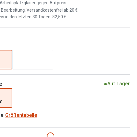
Brillen 2 für 1
d Arbeitsplatzgläser gegen Aufpreis
Alle Marken
d Bearbeitung. Versandkostenfrei ab 20 €
Zubehör
is in den letzten 30 Tagen: 82,50 €
Brillenbügel
Brillenetuis
Brillenkettchen
e
Auf Lager
mm
ße
Größentabelle