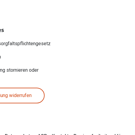
es
sorgfaltspflichtengesetz
n
ung stornieren oder
lung widerrufen