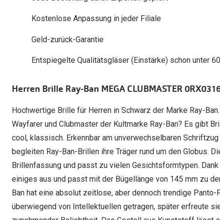
Oakley Meta entdecken
Wann brauche ich ein Hörgerät?
Lesebrillen
Mit Sehstärke
Online Brillenberater
alle Marken
Ratgeber
Kostenlose Anpassung in jeder Filiale
Hörgeräte-Arten
Kontaktlinsen-Pr
Weitere Kategorien
Sportsonnenbrillen
Hörtest
Gleitsicht Ratgeb
iWear Nimm 4 zah
Geld-zurück-Garantie
Ray-Ban Meta ausprobieren
Weitere Kategorien
Brillen Sale
Alle Hörakustik Ratgeber
Brillenpass richti
Kontaktlinsen-Ab
Entspiegelte Qualitätsgläser (Einstärke) schon unter 6
Sonnenbrillen Sale
Alle Brillen Ratge
iWear Direct
Herren Brille Ray-Ban MEGA CLUBMASTER 0RX031
Hochwertige Brille für Herren in Schwarz der Marke Ray-Ban.
Wayfarer und Clubmaster der Kultmarke Ray-Ban? Es gibt Bril
cool, klassisch. Erkennbar am unverwechselbaren Schriftzug 
begleiten Ray-Ban-Brillen ihre Träger rund um den Globus. Die
Brillenfassung und passt zu vielen Gesichtsformtypen. Dank d
einiges aus und passt mit der Bügellänge von 145 mm zu de
Ban hat eine absolut zeitlose, aber dennoch trendige Panto-
überwiegend von Intellektuellen getragen, später erfreute si