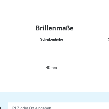
Brillenmaße
Scheibenhöhe
43 mm
Keine
n