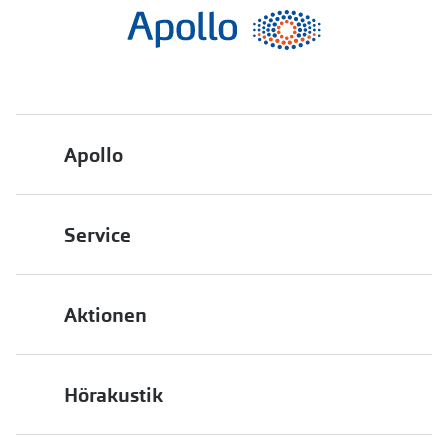
Apollo
Über uns
Service
Engagement
Bestellstatus
Energiepolitik
Aktionen
FAQ
Presse
2 für 1
Terminvereinbarung
Job & Karriere
Hörakustik
Back to School
Filialübersicht
Auszeichnungen