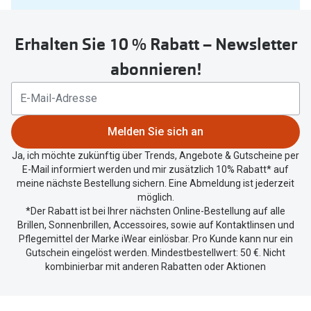
Sie
untenstehenden
Erhalten Sie 10 % Rabatt – Newsletter
Button
um
abonnieren!
Ihren
aktuellen
Standort
zu
Melden Sie sich an
teilen.
Ja, ich möchte zukünftig über Trends, Angebote & Gutscheine per
E-Mail informiert werden und mir zusätzlich 10% Rabatt* auf
meine nächste Bestellung sichern. Eine Abmeldung ist jederzeit
möglich.
*Der Rabatt ist bei Ihrer nächsten Online-Bestellung auf alle
Brillen, Sonnenbrillen, Accessoires, sowie auf Kontaktlinsen und
Pflegemittel der Marke iWear einlösbar. Pro Kunde kann nur ein
Gutschein eingelöst werden. Mindestbestellwert: 50 €. Nicht
kombinierbar mit anderen Rabatten oder Aktionen