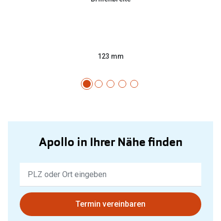
123 mm
Apollo in Ihrer Nähe finden
Keine
Ergebnisse
gefunden.
Bitte
Termin vereinbaren
nutzen