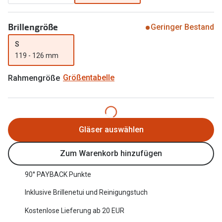
Oakley Me
Angebote
Brillengröße
Geringer Bestand
Brillen 2 für 1
Sonnenbri
S
20% auf selbsttönende Gläser
Randlose 
119 - 126 mm
Back to School: 50% auf die zweite Kinderbrille
Fahrradbri
Rahmengröße
Größentabelle
Farbe des
Trends
Zubehör
Nuance Audio Brille
Brillenbüg
Gläser auswählen
Ray-Ban Meta
Brillenetui
Zum Warenkorb hinzufügen
Oakley Meta
Brillenket
Brillentrends 2026
90° PAYBACK Punkte
Ratgeber
Inklusive Brillenetui und Reinigungstuch
Gläser
UV-Schutz
Kostenlose Lieferung ab 20 EUR
Glaspakete