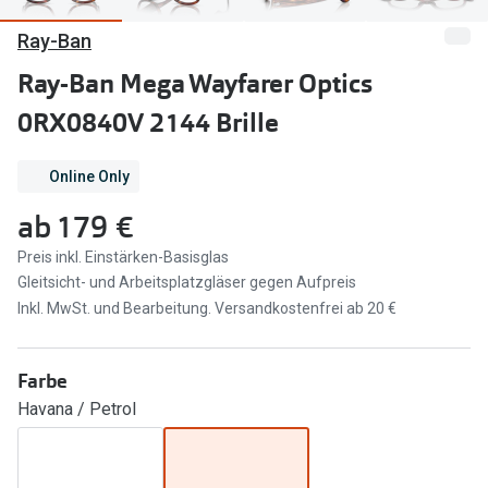
Ray-Ban
Marken
Sonnenbri
Ray-Ban
Ray-Ban Mega Wayfarer Optics
Marken
0RX0840V 2144 Brille
DbyD
Ray-Ban
Prada
Prada
Online Only
Seen
Ralph Lau
ab
179 €
Miu Miu
Unofficial
Preis inkl. Einstärken-Basisglas
Gleitsicht- und Arbeitsplatzgläser gegen Aufpreis
alle Marken
Oakley
Inkl. MwSt. und Bearbeitung. Versandkostenfrei ab 20 €
Miu Miu
Ratgeber
Farbe
Gleitsicht Ratgeber
alle Mark
Havana / Petrol
Brillenpass richtig lesen
Trends
Alle Brillen Ratgeber
Ray-Ban 