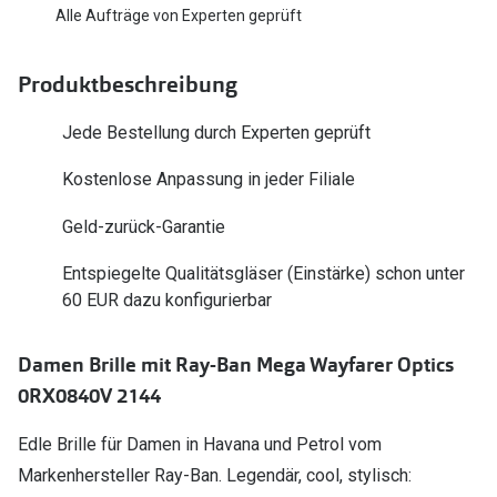
Polarisier
Alle Aufträge von Experten geprüft
Glasveredelungen
Sonnenbri
Brillenglas Typen
Produktbeschreibung
Alle Sonne
Transitions Gläser
Jede Bestellung durch Experten geprüft
Angebote
Blaulichtfilter
Kostenlose Anpassung in jeder Filiale
Brillen 2 f
Stellest®-Brillengläser
Geld-zurück-Garantie
Zubehör
Entspiegelte Qualitätsgläser (Einstärke) schon unter
Brillenbügel
60 EUR dazu konfigurierbar
Brillenetuis
Damen Brille mit Ray-Ban Mega Wayfarer Optics
Brillenkettchen
0RX0840V 2144
Edle Brille für Damen in Havana und Petrol vom
Markenhersteller Ray-Ban. Legendär, cool, stylisch: