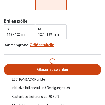
Oakley Me
Angebote
Brillen 2 für 1
Sonnenbri
Brillengröße
20% auf selbsttönende Gläser
Randlose 
S
M
Back to School: 50% auf die zweite Kinderbrille
Fahrradbri
119 - 126 mm
127 - 139 mm
Farbe des
Trends
Rahmengröße
Größentabelle
Zubehör
Nuance Audio Brille
Brillenbüg
Ray-Ban Meta
Gläser auswählen
Brillenetui
Oakley Meta
235° PAYBACK Punkte
Brillenket
Brillentrends 2026
Inklusive Brillenetui und Reinigungstuch
Ratgeber
Gläser
Kostenlose Lieferung ab 20 EUR
UV-Schutz
Glaspakete