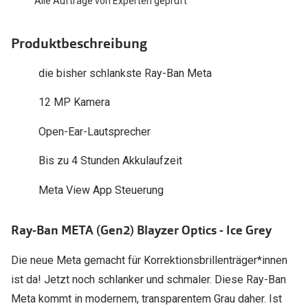
Alle Aufträge von Experten geprüft
Polarisier
Glasveredelungen
Sonnenbri
Produktbeschreibung
Brillenglas Typen
Alle Sonne
Transitions Gläser
die bisher schlankste Ray-Ban Meta
Angebote
Blaulichtfilter
12 MP Kamera
Brillen 2 f
Stellest®-Brillengläser
Open-Ear-Lautsprecher
Zubehör
Bis zu 4 Stunden Akkulaufzeit
Brillenbügel
Meta View App Steuerung
Brillenetuis
Ray-Ban META (Gen2) Blayzer Optics - Ice Grey
Brillenkettchen
Die neue Meta gemacht für Korrektionsbrillenträger*innen
ist da! Jetzt noch schlanker und schmaler. Diese Ray-Ban
Meta kommt in modernem, transparentem Grau daher. Ist