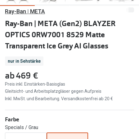
Ray-Ban | META
Marken
Sonnenbri
Ray-Ban
Ray-Ban | META (Gen2) BLAYZER
Marken
OPTICS 0RW7001 8529 Matte
DbyD
Ray-Ban
Transparent Ice Grey AI Glasses
Prada
Prada
Seen
Ralph Lau
nur in Sehstärke
Miu Miu
Unofficial
ab
469 €
alle Marken
Oakley
Preis inkl. Einstärken-Basisglas
Gleitsicht- und Arbeitsplatzgläser gegen Aufpreis
Miu Miu
Ratgeber
Inkl. MwSt. und Bearbeitung. Versandkostenfrei ab 20 €
Gleitsicht Ratgeber
alle Mark
Farbe
Brillenpass richtig lesen
Trends
Specials / Grau
Alle Brillen Ratgeber
Ray-Ban 