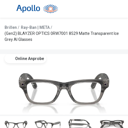
Weiter
zum
Inhalt
Alle Brillen
Kategorie
Brillen
Ray-Ban | META
Damen
Alle Sonne
(Gen2) BLAYZER OPTICS 0RW7001 8529 Matte Transparent Ice
Grey AI Glasses
Herren
Damen
Kinder
Herren
Online Anprobe
Gleitsicht
Kinder
AI Glasses
Gleitsicht
Selbsttönende Brillen
Polarisier
Lesebrillen
Mit Sehst
Weitere Kategorien
Sportsonn
Weitere K
Brillen Sale