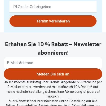
Keine
Ergebnisse
gefunden.
Bitte
Termin vereinbaren
nutzen
Sie
untenstehenden
Erhalten Sie 10 % Rabatt – Newsletter
Button
um
abonnieren!
Ihren
aktuellen
Standort
zu
Melden Sie sich an
teilen.
Ja, ich möchte zukünftig über Trends, Angebote & Gutscheine per
E-Mail informiert werden und mir zusätzlich 10% Rabatt* auf
meine nächste Bestellung sichern. Eine Abmeldung ist jederzeit
möglich.
*Der Rabatt ist bei Ihrer nächsten Online-Bestellung auf alle
Brillen, Sonnenbrillen, Accessoires, sowie auf Kontaktlinsen und