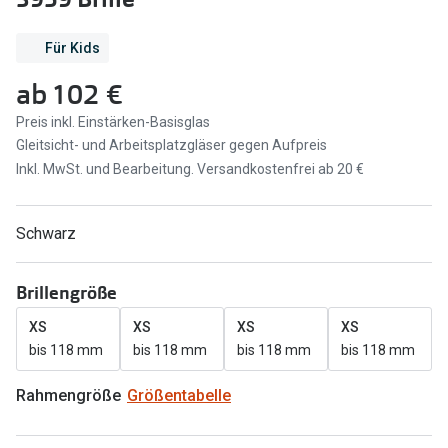
Bestellung &
Brillenberater
Br
Weitere
Lieferung
Brillen Sale
Kategorien
Für Kids
Zahlung &
ab
102 €
Gutscheinkarten
Preis inkl. Einstärken-Basisglas
Filialauskünfte
Gleitsicht- und Arbeitsplatzgläser gegen Aufpreis
Inkl. MwSt. und Bearbeitung. Versandkostenfrei ab 20 €
Schwarz
Brillengröße
XS
XS
XS
XS
bis 118 mm
bis 118 mm
bis 118 mm
bis 118 mm
Rahmengröße
Größentabelle