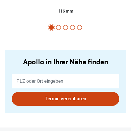
116 mm
Apollo in Ihrer Nähe finden
Keine
Ergebnisse
gefunden.
Bitte
Termin vereinbaren
nutzen
Sie
untenstehenden
Button