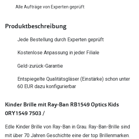
Polarisier
Alle Aufträge von Experten geprüft
Glasveredelungen
Sonnenbri
Brillenglas Typen
Produktbeschreibung
Alle Sonne
Transitions Gläser
Jede Bestellung durch Experten geprüft
Angebote
Blaulichtfilter
Kostenlose Anpassung in jeder Filiale
Brillen 2 f
Stellest®-Brillengläser
Geld-zurück-Garantie
Zubehör
Entspiegelte Qualitätsgläser (Einstärke) schon unter
Brillenbügel
60 EUR dazu konfigurierbar
Brillenetuis
Kinder Brille mit Ray-Ban RB1549 Optics Kids
Brillenkettchen
0RY1549 7503 /
Edle Kinder Brille von Ray-Ban in Grau. Ray-Ban-Brille sind
mit über 70 Jahren Geschichte eine der top Brillenmarken.