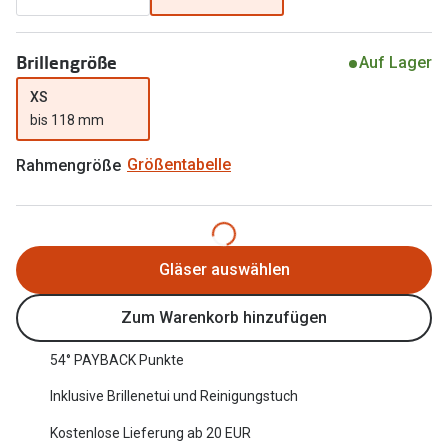
Oakley Me
Angebote
Brillengröße
Brillen 2 für 1
Sonnenbri
Auf Lager
XS
20% auf selbsttönende Gläser
Randlose 
bis 118 mm
Back to School: 50% auf die zweite Kinderbrille
Fahrradbri
Rahmengröße
Größentabelle
Farbe des
Trends
Zubehör
Nuance Audio Brille
Brillenbüg
Gläser auswählen
Ray-Ban Meta
Brillenetui
Oakley Meta
Zum Warenkorb hinzufügen
Brillenket
Brillentrends 2026
54° PAYBACK Punkte
Ratgeber
Inklusive Brillenetui und Reinigungstuch
Gläser
UV-Schutz
Glaspakete
Kostenlose Lieferung ab 20 EUR