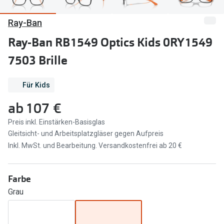
Marken
Sonnenbri
Ray-Ban
Ray-Ban
Marken
Ray-Ban RB1549 Optics Kids 0RY1549
DbyD
Ray-Ban
7503 Brille
Prada
Prada
Für Kids
Seen
Ralph Lau
ab
107 €
Miu Miu
Unofficial
Preis inkl. Einstärken-Basisglas
Gleitsicht- und Arbeitsplatzgläser gegen Aufpreis
alle Marken
Oakley
Inkl. MwSt. und Bearbeitung. Versandkostenfrei ab 20 €
Miu Miu
Ratgeber
Gleitsicht Ratgeber
alle Mark
Farbe
Grau
Brillenpass richtig lesen
Trends
Alle Brillen Ratgeber
Ray-Ban 