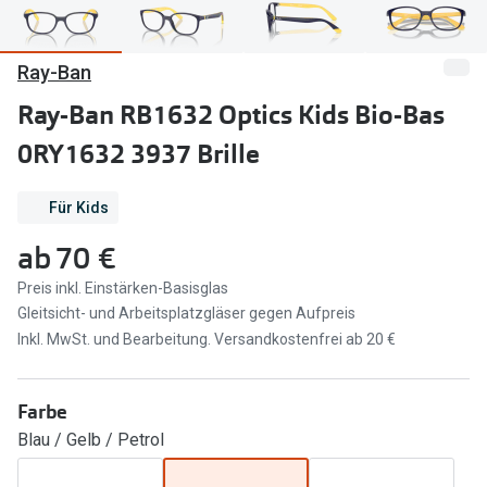
Marken
Sonnenbri
Ray-Ban
Ray-Ban
Marken
Ray-Ban RB1632 Optics Kids Bio-Bas
DbyD
Ray-Ban
0RY1632 3937 Brille
Prada
Prada
Seen
Ralph Lau
Für Kids
ab
70 €
Miu Miu
Unofficial
Preis inkl. Einstärken-Basisglas
alle Marken
Oakley
Gleitsicht- und Arbeitsplatzgläser gegen Aufpreis
Miu Miu
Inkl. MwSt. und Bearbeitung. Versandkostenfrei ab 20 €
Ratgeber
Gleitsicht Ratgeber
alle Mark
Farbe
Brillenpass richtig lesen
Trends
Blau / Gelb / Petrol
Alle Brillen Ratgeber
Ray-Ban 