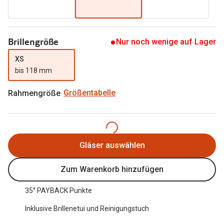
Oakley Me
Angebote
Brillen 2 für 1
Sonnenbri
Brillengröße
Nur noch wenige auf Lager
20% auf selbsttönende Gläser
Randlose 
XS
Back to School: 50% auf die zweite Kinderbrille
Fahrradbri
bis 118 mm
Farbe des
Rahmengröße
Größentabelle
Trends
Zubehör
Nuance Audio Brille
Brillenbüg
Ray-Ban Meta
Gläser auswählen
Brillenetui
Oakley Meta
Zum Warenkorb hinzufügen
Brillenket
Brillentrends 2026
35° PAYBACK Punkte
Ratgeber
Gläser
Inklusive Brillenetui und Reinigungstuch
UV-Schutz
Glaspakete