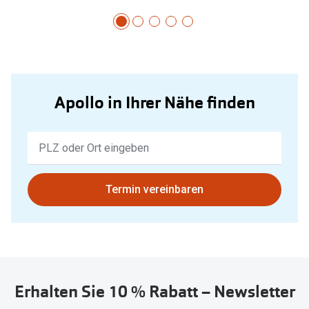
Apollo in Ihrer Nähe finden
Keine
Ergebnisse
gefunden.
Bitte
Termin vereinbaren
nutzen
Sie
untenstehenden
Button
um
Erhalten Sie 10 % Rabatt – Newsletter
Ihren
aktuellen