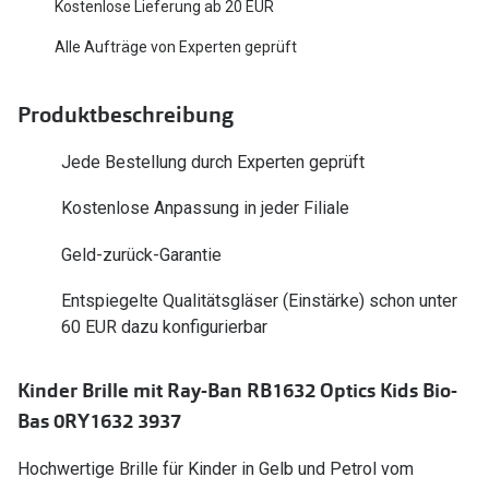
Kostenlose Lieferung ab 20 EUR
Polarisier
Glasveredelungen
Alle Aufträge von Experten geprüft
Sonnenbri
Brillenglas Typen
Alle Sonne
Produktbeschreibung
Transitions Gläser
Angebote
Blaulichtfilter
Jede Bestellung durch Experten geprüft
Brillen 2 f
Stellest®-Brillengläser
Kostenlose Anpassung in jeder Filiale
Zubehör
Geld-zurück-Garantie
Brillenbügel
Entspiegelte Qualitätsgläser (Einstärke) schon unter
60 EUR dazu konfigurierbar
Brillenetuis
Brillenkettchen
Kinder Brille mit Ray-Ban RB1632 Optics Kids Bio-
Bas 0RY1632 3937
Hochwertige Brille für Kinder in Gelb und Petrol vom