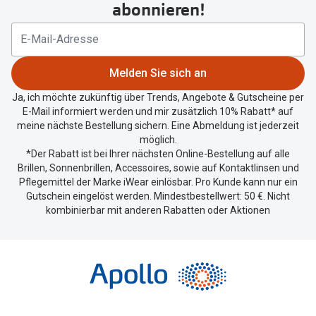
abonnieren!
Ihren
aktuellen
Standort
zu
Melden Sie sich an
teilen.
Ja, ich möchte zukünftig über Trends, Angebote & Gutscheine per
E-Mail informiert werden und mir zusätzlich 10% Rabatt* auf
meine nächste Bestellung sichern. Eine Abmeldung ist jederzeit
möglich.
*Der Rabatt ist bei Ihrer nächsten Online-Bestellung auf alle
Brillen, Sonnenbrillen, Accessoires, sowie auf Kontaktlinsen und
Pflegemittel der Marke iWear einlösbar. Pro Kunde kann nur ein
Gutschein eingelöst werden. Mindestbestellwert: 50 €. Nicht
kombinierbar mit anderen Rabatten oder Aktionen