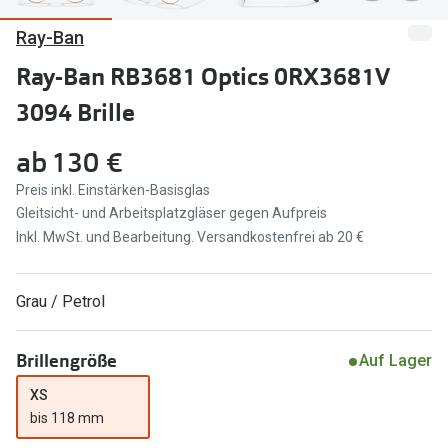
Ray-Ban
Marken
Sonnenbri
Ray-Ban
Ray-Ban RB3681 Optics 0RX3681V
Marken
3094 Brille
DbyD
Ray-Ban
Prada
Prada
ab
130 €
Seen
Ralph Lau
Preis inkl. Einstärken-Basisglas
Gleitsicht- und Arbeitsplatzgläser gegen Aufpreis
Miu Miu
Unofficial
Inkl. MwSt. und Bearbeitung. Versandkostenfrei ab 20 €
alle Marken
Oakley
Grau / Petrol
Miu Miu
Ratgeber
Gleitsicht Ratgeber
alle Mark
Brillengröße
Auf Lager
Brillenpass richtig lesen
XS
Trends
bis 118 mm
Alle Brillen Ratgeber
Ray-Ban 