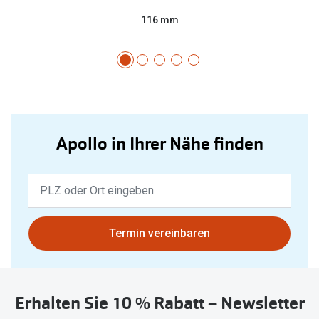
116 mm
Apollo in Ihrer Nähe finden
Keine
Ergebnisse
gefunden.
Bitte
Termin vereinbaren
nutzen
Sie
untenstehenden
Erhalten Sie 10 % Rabatt – Newsletter
Button
um