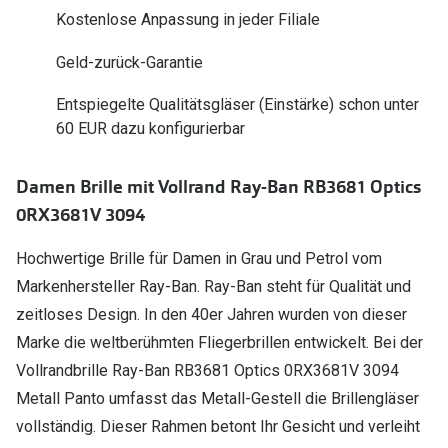
Polarisier
Kostenlose Anpassung in jeder Filiale
Glasveredelungen
Sonnenbri
Geld-zurück-Garantie
Brillenglas Typen
Alle Sonne
Transitions Gläser
Entspiegelte Qualitätsgläser (Einstärke) schon unter
60 EUR dazu konfigurierbar
Angebote
Blaulichtfilter
Brillen 2 f
Stellest®-Brillengläser
Damen Brille mit Vollrand Ray-Ban RB3681 Optics
0RX3681V 3094
Zubehör
Hochwertige Brille für Damen in Grau und Petrol vom
Brillenbügel
Markenhersteller Ray-Ban. Ray-Ban steht für Qualität und
Brillenetuis
zeitloses Design. In den 40er Jahren wurden von dieser
Marke die weltberühmten Fliegerbrillen entwickelt. Bei der
Brillenkettchen
Vollrandbrille Ray-Ban RB3681 Optics 0RX3681V 3094
Metall Panto umfasst das Metall-Gestell die Brillengläser
vollständig. Dieser Rahmen betont Ihr Gesicht und verleiht