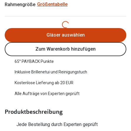
Rahmengröße
Größentabelle
Oakley Me
Angebote
Brillen 2 für 1
Sonnenbri
20% auf selbsttönende Gläser
Randlose 
Gläser auswählen
Back to School: 50% auf die zweite Kinderbrille
Fahrradbri
Zum Warenkorb hinzufügen
Farbe des
Trends
65° PAYBACK Punkte
Zubehör
Nuance Audio Brille
Inklusive Brillenetui und Reinigungstuch
Brillenbüg
Ray-Ban Meta
Kostenlose Lieferung ab 20 EUR
Brillenetui
Oakley Meta
Alle Aufträge von Experten geprüft
Brillenket
Brillentrends 2026
Produktbeschreibung
Ratgeber
Gläser
UV-Schutz
Jede Bestellung durch Experten geprüft
Glaspakete