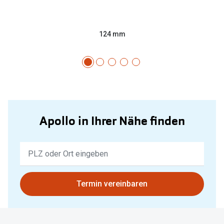
124 mm
Apollo in Ihrer Nähe finden
Keine
Ergebnisse
gefunden.
Bitte
Termin vereinbaren
nutzen
Sie
untenstehenden