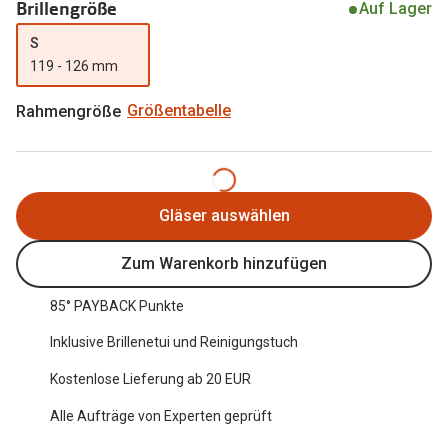
Brillengröße
Auf Lager
Oakley Me
Angebote
S
Brillen 2 für 1
Sonnenbri
119 - 126 mm
20% auf selbsttönende Gläser
Randlose 
Rahmengröße
Größentabelle
Back to School: 50% auf die zweite Kinderbrille
Fahrradbri
Farbe des
Trends
Gläser auswählen
Zubehör
Nuance Audio Brille
Brillenbüg
Zum Warenkorb hinzufügen
Ray-Ban Meta
Brillenetui
85° PAYBACK Punkte
Oakley Meta
Brillenket
Inklusive Brillenetui und Reinigungstuch
Brillentrends 2026
Kostenlose Lieferung ab 20 EUR
Ratgeber
Gläser
Alle Aufträge von Experten geprüft
UV-Schutz
Glaspakete