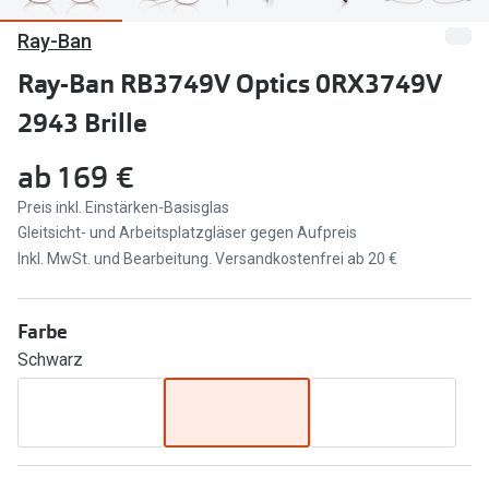
Ray-Ban
Marken
Sonnenbri
Ray-Ban
Ray-Ban RB3749V Optics 0RX3749V
Marken
2943 Brille
DbyD
Ray-Ban
Prada
Prada
ab
169 €
Seen
Ralph Lau
Preis inkl. Einstärken-Basisglas
Gleitsicht- und Arbeitsplatzgläser gegen Aufpreis
Miu Miu
Unofficial
Inkl. MwSt. und Bearbeitung. Versandkostenfrei ab 20 €
alle Marken
Oakley
Farbe
Miu Miu
Ratgeber
Schwarz
Gleitsicht Ratgeber
alle Mark
Brillenpass richtig lesen
Trends
Alle Brillen Ratgeber
Ray-Ban 