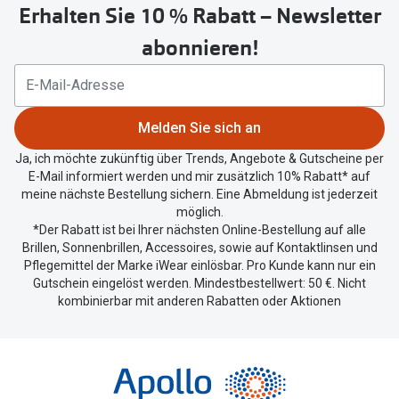
Erhalten Sie 10 % Rabatt – Newsletter
Button
um
abonnieren!
Ihren
aktuellen
Standort
zu
Melden Sie sich an
teilen.
Ja, ich möchte zukünftig über Trends, Angebote & Gutscheine per
E-Mail informiert werden und mir zusätzlich 10% Rabatt* auf
meine nächste Bestellung sichern. Eine Abmeldung ist jederzeit
möglich.
*Der Rabatt ist bei Ihrer nächsten Online-Bestellung auf alle
Brillen, Sonnenbrillen, Accessoires, sowie auf Kontaktlinsen und
Pflegemittel der Marke iWear einlösbar. Pro Kunde kann nur ein
Gutschein eingelöst werden. Mindestbestellwert: 50 €. Nicht
kombinierbar mit anderen Rabatten oder Aktionen