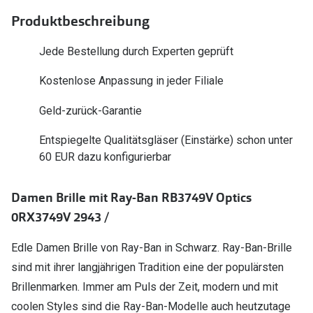
Polarisier
Glasveredelungen
Produktbeschreibung
Sonnenbri
Brillenglas Typen
Jede Bestellung durch Experten geprüft
Alle Sonne
Transitions Gläser
Kostenlose Anpassung in jeder Filiale
Angebote
Blaulichtfilter
Geld-zurück-Garantie
Brillen 2 f
Stellest®-Brillengläser
Entspiegelte Qualitätsgläser (Einstärke) schon unter
60 EUR dazu konfigurierbar
Zubehör
Brillenbügel
Damen Brille mit Ray-Ban RB3749V Optics
Brillenetuis
0RX3749V 2943 /
Brillenkettchen
Edle Damen Brille von Ray-Ban in Schwarz. Ray-Ban-Brille
sind mit ihrer langjährigen Tradition eine der populärsten
Brillenmarken. Immer am Puls der Zeit, modern und mit
coolen Styles sind die Ray-Ban-Modelle auch heutzutage