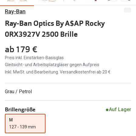
Ray-Ban
Marken
Sonnenbri
Ray-Ban
Ray-Ban Optics By A$AP Rocky
Marken
0RX3927V 2500 Brille
DbyD
Ray-Ban
Prada
Prada
ab
179 €
Seen
Ralph Lau
Preis inkl. Einstärken-Basisglas
Gleitsicht- und Arbeitsplatzgläser gegen Aufpreis
Miu Miu
Unofficial
Inkl. MwSt. und Bearbeitung. Versandkostenfrei ab 20 €
alle Marken
Oakley
Grau / Petrol
Miu Miu
Ratgeber
Gleitsicht Ratgeber
alle Mark
Brillengröße
Auf Lager
Brillenpass richtig lesen
M
Trends
127 - 139 mm
Alle Brillen Ratgeber
Ray-Ban 