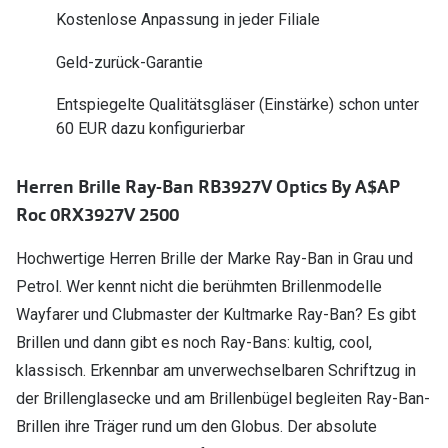
Polarisier
Kostenlose Anpassung in jeder Filiale
Glasveredelungen
Sonnenbri
Geld-zurück-Garantie
Brillenglas Typen
Alle Sonne
Transitions Gläser
Entspiegelte Qualitätsgläser (Einstärke) schon unter
60 EUR dazu konfigurierbar
Angebote
Blaulichtfilter
Brillen 2 f
Stellest®-Brillengläser
Herren Brille Ray-Ban RB3927V Optics By A$AP
Roc 0RX3927V 2500
Zubehör
Hochwertige Herren Brille der Marke Ray-Ban in Grau und
Brillenbügel
Petrol. Wer kennt nicht die berühmten Brillenmodelle
Brillenetuis
Wayfarer und Clubmaster der Kultmarke Ray-Ban? Es gibt
Brillen und dann gibt es noch Ray-Bans: kultig, cool,
Brillenkettchen
klassisch. Erkennbar am unverwechselbaren Schriftzug in
der Brillenglasecke und am Brillenbügel begleiten Ray-Ban-
Brillen ihre Träger rund um den Globus. Der absolute