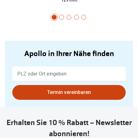
Apollo in Ihrer Nähe finden
Keine
Ergebnisse
gefunden.
Bitte
Termin vereinbaren
nutzen
Sie
untenstehenden
Erhalten Sie 10 % Rabatt – Newsletter
Button
um
abonnieren!
Ihren