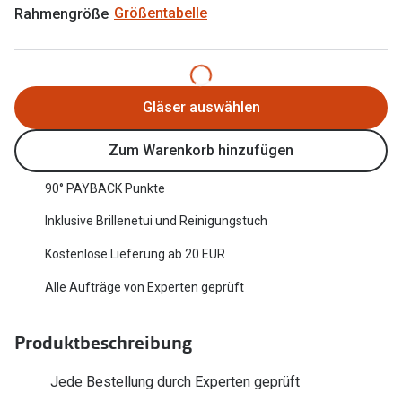
Rahmengröße
Größentabelle
Oakley Me
Angebote
Brillen 2 für 1
Sonnenbri
20% auf selbsttönende Gläser
Randlose 
Gläser auswählen
Back to School: 50% auf die zweite Kinderbrille
Fahrradbri
Zum Warenkorb hinzufügen
Farbe des
Trends
90° PAYBACK Punkte
Zubehör
Nuance Audio Brille
Inklusive Brillenetui und Reinigungstuch
Brillenbüg
Ray-Ban Meta
Kostenlose Lieferung ab 20 EUR
Brillenetui
Oakley Meta
Alle Aufträge von Experten geprüft
Brillenket
Brillentrends 2026
Produktbeschreibung
Ratgeber
Gläser
UV-Schutz
Jede Bestellung durch Experten geprüft
Glaspakete