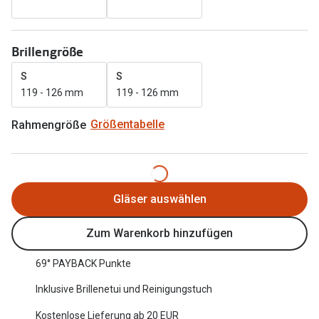
Oakley Me
Angebote
Brillen 2 für 1
Sonnenbri
Brillengröße
20% auf selbsttönende Gläser
Randlose 
S
S
119 - 126 mm
119 - 126 mm
Back to School: 50% auf die zweite Kinderbrille
Fahrradbri
Rahmengröße
Größentabelle
Farbe des
Trends
Zubehör
Nuance Audio Brille
Brillenbüg
Ray-Ban Meta
Gläser auswählen
Brillenetui
Oakley Meta
Zum Warenkorb hinzufügen
Brillenket
Brillentrends 2026
69° PAYBACK Punkte
Ratgeber
Gläser
Inklusive Brillenetui und Reinigungstuch
UV-Schutz
Glaspakete
Kostenlose Lieferung ab 20 EUR