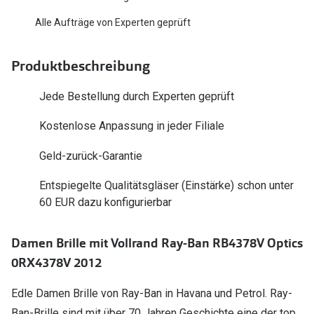
Polarisier
Glasveredelungen
Alle Aufträge von Experten geprüft
Sonnenbri
Brillenglas Typen
Produktbeschreibung
Alle Sonne
Transitions Gläser
Jede Bestellung durch Experten geprüft
Angebote
Blaulichtfilter
Brillen 2 f
Kostenlose Anpassung in jeder Filiale
Stellest®-Brillengläser
Geld-zurück-Garantie
Zubehör
Brillenbügel
Entspiegelte Qualitätsgläser (Einstärke) schon unter
60 EUR dazu konfigurierbar
Brillenetuis
Brillenkettchen
Damen Brille mit Vollrand Ray-Ban RB4378V Optics
0RX4378V 2012
Edle Damen Brille von Ray-Ban in Havana und Petrol. Ray-
Ban-Brille sind mit über 70 Jahren Geschichte eine der top