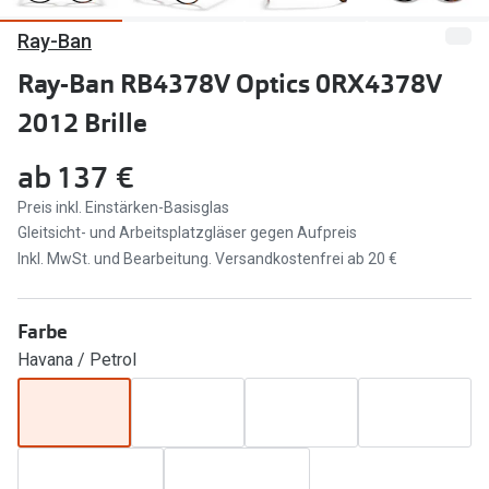
Ray-Ban
Marken
Sonnenbri
Ray-Ban
Ray-Ban RB4378V Optics 0RX4378V
Marken
2012 Brille
DbyD
Ray-Ban
Prada
Prada
ab
137 €
Seen
Ralph Lau
Preis inkl. Einstärken-Basisglas
Gleitsicht- und Arbeitsplatzgläser gegen Aufpreis
Miu Miu
Unofficial
Inkl. MwSt. und Bearbeitung. Versandkostenfrei ab 20 €
alle Marken
Oakley
Farbe
Miu Miu
Ratgeber
Havana / Petrol
Gleitsicht Ratgeber
alle Mark
Brillenpass richtig lesen
Trends
Alle Brillen Ratgeber
Ray-Ban 