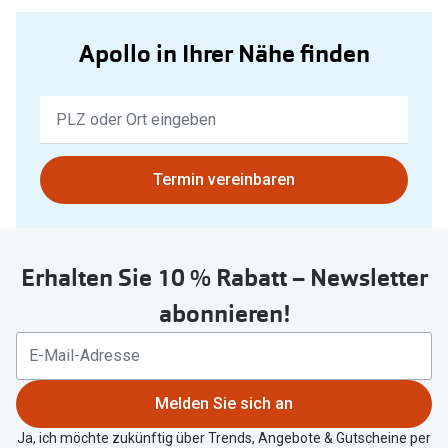
Apollo in Ihrer Nähe finden
Keine
Ergebnisse
gefunden.
Bitte
Termin vereinbaren
nutzen
Sie
untenstehenden
Erhalten Sie 10 % Rabatt – Newsletter
Button
um
abonnieren!
Ihren
aktuellen
Standort
zu
Melden Sie sich an
teilen.
Ja, ich möchte zukünftig über Trends, Angebote & Gutscheine per