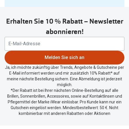
Sie
untenstehenden
Erhalten Sie 10 % Rabatt – Newsletter
Button
um
abonnieren!
Ihren
aktuellen
Standort
zu
Melden Sie sich an
teilen.
Ja, ich möchte zukünftig über Trends, Angebote & Gutscheine per
E-Mail informiert werden und mir zusätzlich 10% Rabatt* auf
meine nächste Bestellung sichern. Eine Abmeldung ist jederzeit
möglich.
*Der Rabatt ist bei Ihrer nächsten Online-Bestellung auf alle
Brillen, Sonnenbrillen, Accessoires, sowie auf Kontaktlinsen und
Pflegemittel der Marke iWear einlösbar. Pro Kunde kann nur ein
Gutschein eingelöst werden. Mindestbestellwert: 50 €. Nicht
kombinierbar mit anderen Rabatten oder Aktionen