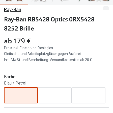
Ray-Ban
Marken
Sonnenbri
Ray-Ban
Ray-Ban RB5428 Optics 0RX5428
Marken
8252 Brille
DbyD
Ray-Ban
Prada
Prada
ab
179 €
Seen
Ralph Lau
Preis inkl. Einstärken-Basisglas
Gleitsicht- und Arbeitsplatzgläser gegen Aufpreis
Miu Miu
Unofficial
Inkl. MwSt. und Bearbeitung. Versandkostenfrei ab 20 €
alle Marken
Oakley
Farbe
Miu Miu
Ratgeber
Blau / Petrol
Gleitsicht Ratgeber
alle Mark
Brillenpass richtig lesen
Trends
Alle Brillen Ratgeber
Ray-Ban 