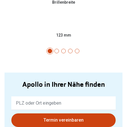
Brillenbreite
123 mm
Apollo in Ihrer Nähe finden
Keine
Ergebnisse
gefunden.
Bitte
Termin vereinbaren
nutzen