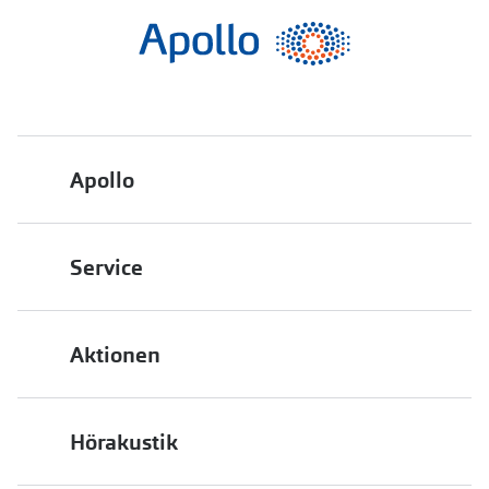
Apollo
Über uns
Service
Engagement
Bestellstatus
Energiepolitik
Aktionen
FAQ
Presse
2 für 1
Terminvereinbarung
Job & Karriere
Hörakustik
Back to School
Filialübersicht
Auszeichnungen