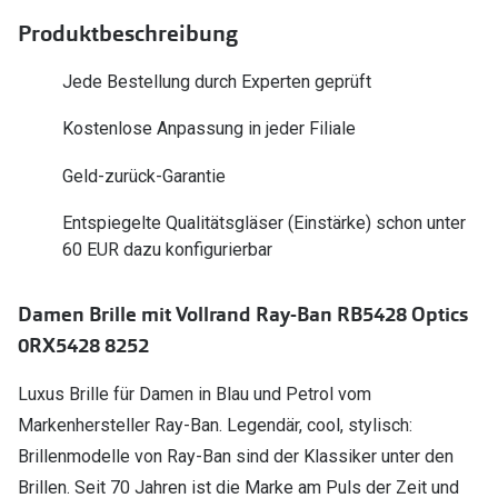
Polarisier
Glasveredelungen
Produktbeschreibung
Sonnenbri
Brillenglas Typen
Jede Bestellung durch Experten geprüft
Alle Sonne
Transitions Gläser
Kostenlose Anpassung in jeder Filiale
Angebote
Blaulichtfilter
Geld-zurück-Garantie
Brillen 2 f
Stellest®-Brillengläser
Entspiegelte Qualitätsgläser (Einstärke) schon unter
60 EUR dazu konfigurierbar
Zubehör
Brillenbügel
Damen Brille mit Vollrand Ray-Ban RB5428 Optics
Brillenetuis
0RX5428 8252
Brillenkettchen
Luxus Brille für Damen in Blau und Petrol vom
Markenhersteller Ray-Ban. Legendär, cool, stylisch:
Brillenmodelle von Ray-Ban sind der Klassiker unter den
Brillen. Seit 70 Jahren ist die Marke am Puls der Zeit und