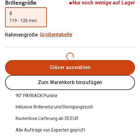
Brillengröße
Nur noch wenige auf Lager
Oakley Me
Angebote
S
Brillen 2 für 1
Sonnenbri
119 - 126 mm
20% auf selbsttönende Gläser
Randlose 
Rahmengröße
Größentabelle
Back to School: 50% auf die zweite Kinderbrille
Fahrradbri
Farbe des
Trends
Gläser auswählen
Zubehör
Nuance Audio Brille
Brillenbüg
Zum Warenkorb hinzufügen
Ray-Ban Meta
Brillenetui
90° PAYBACK Punkte
Oakley Meta
Brillenket
Inklusive Brillenetui und Reinigungstuch
Brillentrends 2026
Kostenlose Lieferung ab 20 EUR
Ratgeber
Gläser
Alle Aufträge von Experten geprüft
UV-Schutz
Glaspakete