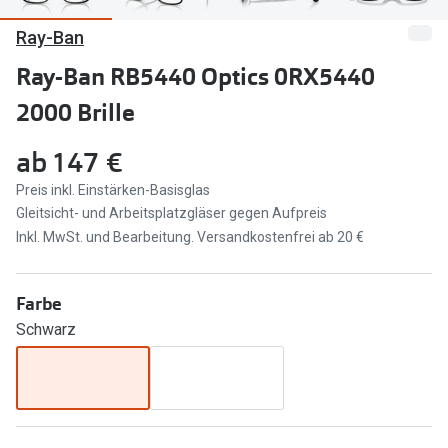
Ray-Ban
Marken
Sonnenbri
Ray-Ban
Ray-Ban RB5440 Optics 0RX5440
Marken
2000 Brille
DbyD
Ray-Ban
Prada
Prada
ab
147 €
Seen
Ralph Lau
Preis inkl. Einstärken-Basisglas
Gleitsicht- und Arbeitsplatzgläser gegen Aufpreis
Miu Miu
Unofficial
Inkl. MwSt. und Bearbeitung. Versandkostenfrei ab 20 €
alle Marken
Oakley
Farbe
Miu Miu
Ratgeber
Schwarz
Gleitsicht Ratgeber
alle Mark
Brillenpass richtig lesen
Trends
Alle Brillen Ratgeber
Ray-Ban 