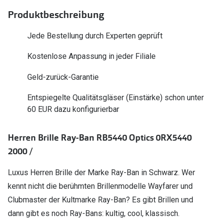
Polarisier
Glasveredelungen
Produktbeschreibung
Sonnenbri
Brillenglas Typen
Jede Bestellung durch Experten geprüft
Alle Sonne
Transitions Gläser
Kostenlose Anpassung in jeder Filiale
Angebote
Blaulichtfilter
Geld-zurück-Garantie
Brillen 2 f
Stellest®-Brillengläser
Entspiegelte Qualitätsgläser (Einstärke) schon unter
60 EUR dazu konfigurierbar
Zubehör
Brillenbügel
Herren Brille Ray-Ban RB5440 Optics 0RX5440
Brillenetuis
2000 /
Brillenkettchen
Luxus Herren Brille der Marke Ray-Ban in Schwarz. Wer
kennt nicht die berühmten Brillenmodelle Wayfarer und
Clubmaster der Kultmarke Ray-Ban? Es gibt Brillen und
dann gibt es noch Ray-Bans: kultig, cool, klassisch.