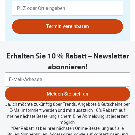
Keine
Ergebnisse
gefunden.
Bitte
Termin vereinbaren
nutzen
Sie
untenstehenden
Erhalten Sie 10 % Rabatt – Newsletter
Button
um
abonnieren!
Ihren
aktuellen
Standort
zu
Melden Sie sich an
teilen.
Ja, ich möchte zukünftig über Trends, Angebote & Gutscheine per
E-Mail informiert werden und mir zusätzlich 10% Rabatt* auf
meine nächste Bestellung sichern. Eine Abmeldung ist jederzeit
möglich.
*Der Rabatt ist bei Ihrer nächsten Online-Bestellung auf alle
Brillen, Sonnenbrillen, Accessoires, sowie auf Kontaktlinsen und