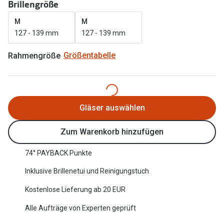
Brillengröße
Oakley Me
Angebote
M
M
Brillen 2 für 1
Sonnenbri
127 - 139 mm
127 - 139 mm
20% auf selbsttönende Gläser
Randlose 
Rahmengröße
Größentabelle
Back to School: 50% auf die zweite Kinderbrille
Fahrradbri
Farbe des
Trends
Gläser auswählen
Zubehör
Nuance Audio Brille
Brillenbüg
Zum Warenkorb hinzufügen
Ray-Ban Meta
Brillenetui
74° PAYBACK Punkte
Oakley Meta
Brillenket
Inklusive Brillenetui und Reinigungstuch
Brillentrends 2026
Kostenlose Lieferung ab 20 EUR
Ratgeber
Gläser
Alle Aufträge von Experten geprüft
UV-Schutz
Glaspakete