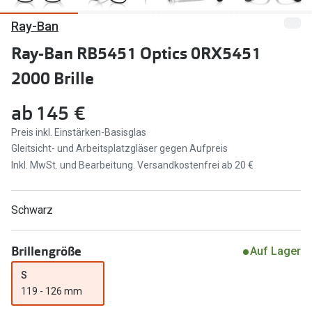
Ray-Ban
Marken
Sonnenbri
Ray-Ban
Ray-Ban RB5451 Optics 0RX5451
Marken
2000 Brille
DbyD
Ray-Ban
Prada
Prada
ab
145 €
Seen
Ralph Lau
Preis inkl. Einstärken-Basisglas
Gleitsicht- und Arbeitsplatzgläser gegen Aufpreis
Miu Miu
Unofficial
Inkl. MwSt. und Bearbeitung. Versandkostenfrei ab 20 €
alle Marken
Oakley
Schwarz
Miu Miu
Ratgeber
Gleitsicht Ratgeber
alle Mark
Brillengröße
Auf Lager
Brillenpass richtig lesen
S
Trends
119 - 126 mm
Alle Brillen Ratgeber
Ray-Ban 