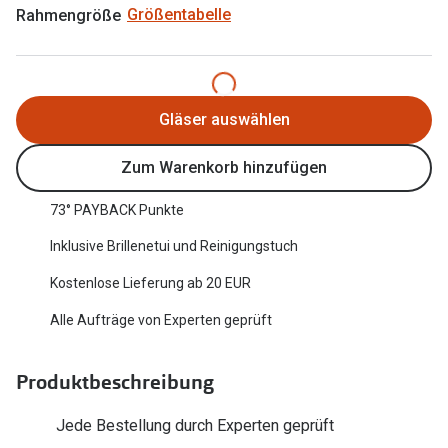
Rahmengröße
Größentabelle
Oakley Me
Angebote
Brillen 2 für 1
Sonnenbri
20% auf selbsttönende Gläser
Randlose 
Gläser auswählen
Back to School: 50% auf die zweite Kinderbrille
Fahrradbri
Zum Warenkorb hinzufügen
Farbe des
Trends
73° PAYBACK Punkte
Zubehör
Nuance Audio Brille
Inklusive Brillenetui und Reinigungstuch
Brillenbüg
Ray-Ban Meta
Kostenlose Lieferung ab 20 EUR
Brillenetui
Oakley Meta
Alle Aufträge von Experten geprüft
Brillenket
Brillentrends 2026
Produktbeschreibung
Ratgeber
Gläser
UV-Schutz
Jede Bestellung durch Experten geprüft
Glaspakete