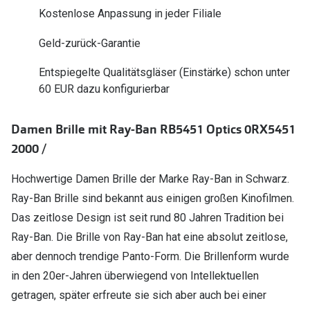
Polarisier
Kostenlose Anpassung in jeder Filiale
Glasveredelungen
Sonnenbri
Geld-zurück-Garantie
Brillenglas Typen
Alle Sonne
Transitions Gläser
Entspiegelte Qualitätsgläser (Einstärke) schon unter
60 EUR dazu konfigurierbar
Angebote
Blaulichtfilter
Brillen 2 f
Stellest®-Brillengläser
Damen Brille mit Ray-Ban RB5451 Optics 0RX5451
2000 /
Zubehör
Hochwertige Damen Brille der Marke Ray-Ban in Schwarz.
Brillenbügel
Ray-Ban Brille sind bekannt aus einigen großen Kinofilmen.
Brillenetuis
Das zeitlose Design ist seit rund 80 Jahren Tradition bei
Ray-Ban. Die Brille von Ray-Ban hat eine absolut zeitlose,
Brillenkettchen
aber dennoch trendige Panto-Form. Die Brillenform wurde
in den 20er-Jahren überwiegend von Intellektuellen
getragen, später erfreute sie sich aber auch bei einer