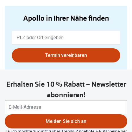
Apollo in Ihrer Nähe finden
Keine
Ergebnisse
gefunden.
Bitte
Termin vereinbaren
nutzen
Sie
untenstehenden
Erhalten Sie 10 % Rabatt – Newsletter
Button
um
abonnieren!
Ihren
aktuellen
Standort
zu
Melden Sie sich an
teilen.
Ja, ich möchte zukünftig über Trends, Angebote & Gutscheine per