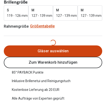
Brillengröße
Oakley Me
Angebote
S
M
M
M
Brillen 2 für 1
Sonnenbri
119 - 126 mm
127 - 139 mm
127 - 139 mm
127 - 139 mm
20% auf selbsttönende Gläser
Randlose 
Rahmengröße
Größentabelle
Back to School: 50% auf die zweite Kinderbrille
Fahrradbri
Farbe des
Trends
Gläser auswählen
Zubehör
Nuance Audio Brille
Brillenbüg
Zum Warenkorb hinzufügen
Ray-Ban Meta
Brillenetui
85° PAYBACK Punkte
Oakley Meta
Brillenket
Inklusive Brillenetui und Reinigungstuch
Brillentrends 2026
Kostenlose Lieferung ab 20 EUR
Ratgeber
Gläser
Alle Aufträge von Experten geprüft
UV-Schutz
Glaspakete