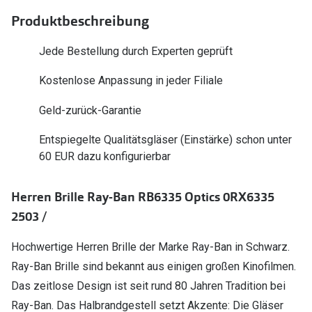
Polarisier
Glasveredelungen
Produktbeschreibung
Sonnenbri
Brillenglas Typen
Jede Bestellung durch Experten geprüft
Alle Sonne
Transitions Gläser
Kostenlose Anpassung in jeder Filiale
Angebote
Blaulichtfilter
Geld-zurück-Garantie
Brillen 2 f
Stellest®-Brillengläser
Entspiegelte Qualitätsgläser (Einstärke) schon unter
60 EUR dazu konfigurierbar
Zubehör
Brillenbügel
Herren Brille Ray-Ban RB6335 Optics 0RX6335
Brillenetuis
2503 /
Brillenkettchen
Hochwertige Herren Brille der Marke Ray-Ban in Schwarz.
Ray-Ban Brille sind bekannt aus einigen großen Kinofilmen.
Das zeitlose Design ist seit rund 80 Jahren Tradition bei
Ray-Ban. Das Halbrandgestell setzt Akzente: Die Gläser