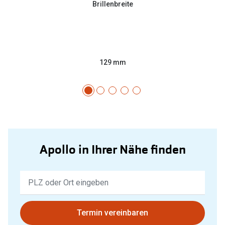
Brillenbreite
129 mm
Apollo in Ihrer Nähe finden
Keine
Ergebnisse
gefunden.
Bitte
Termin vereinbaren
nutzen