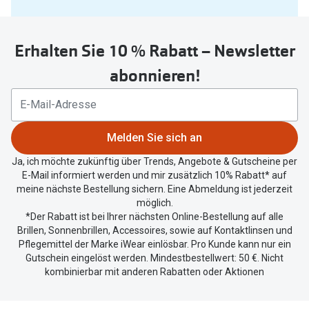
Sie
untenstehenden
Erhalten Sie 10 % Rabatt – Newsletter
Button
um
abonnieren!
Ihren
aktuellen
Standort
zu
Melden Sie sich an
teilen.
Ja, ich möchte zukünftig über Trends, Angebote & Gutscheine per
E-Mail informiert werden und mir zusätzlich 10% Rabatt* auf
meine nächste Bestellung sichern. Eine Abmeldung ist jederzeit
möglich.
*Der Rabatt ist bei Ihrer nächsten Online-Bestellung auf alle
Brillen, Sonnenbrillen, Accessoires, sowie auf Kontaktlinsen und
Pflegemittel der Marke iWear einlösbar. Pro Kunde kann nur ein
Gutschein eingelöst werden. Mindestbestellwert: 50 €. Nicht
kombinierbar mit anderen Rabatten oder Aktionen