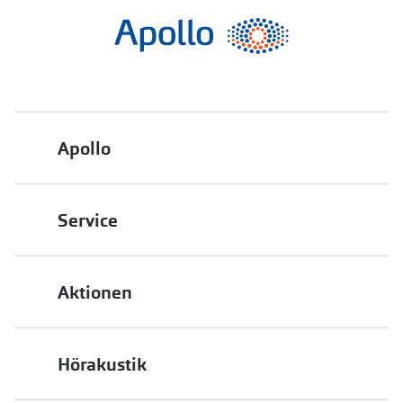
Apollo
Über uns
Service
Engagement
Bestellstatus
Energiepolitik
Aktionen
FAQ
Presse
2 für 1
Terminvereinbarung
Job & Karriere
Hörakustik
Back to School
Filialübersicht
Auszeichnungen