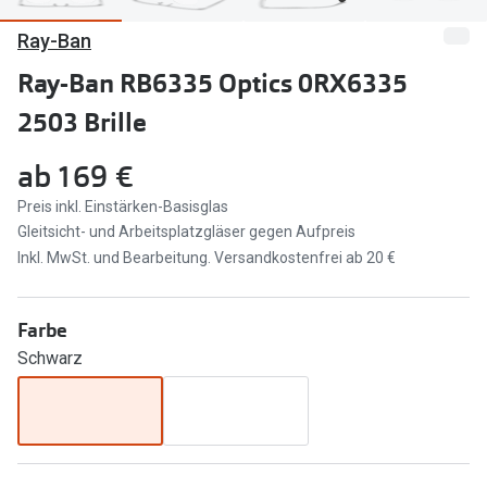
Ray-Ban
Marken
Sonnenbri
Ray-Ban
Ray-Ban RB6335 Optics 0RX6335
Marken
2503 Brille
DbyD
Ray-Ban
Prada
Prada
ab
169 €
Seen
Ralph Lau
Preis inkl. Einstärken-Basisglas
Gleitsicht- und Arbeitsplatzgläser gegen Aufpreis
Miu Miu
Unofficial
Inkl. MwSt. und Bearbeitung. Versandkostenfrei ab 20 €
alle Marken
Oakley
Farbe
Miu Miu
Ratgeber
Schwarz
Gleitsicht Ratgeber
alle Mark
Brillenpass richtig lesen
Trends
Alle Brillen Ratgeber
Ray-Ban 